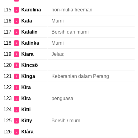
115
Karolina
non-mulia freeman
♀
116
Kata
Murni
♀
117
Katalin
Bersih dan murni
♀
118
Katinka
Murni
♀
119
Kiara
Jelas;
♀
120
Kincső
♀
121
Kinga
Keberanian dalam Perang
♀
122
Kíra
♀
123
Kira
penguasa
♀
124
Kitti
♀
125
Kitty
Bersih / murni
♀
126
Klára
♀