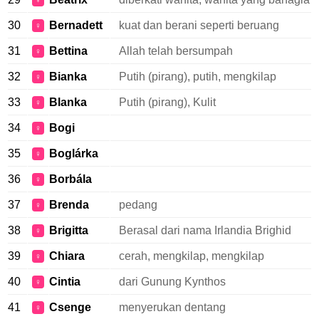
♀
30
Bernadett
kuat dan berani seperti beruang
♀
31
Bettina
Allah telah bersumpah
♀
32
Bianka
Putih (pirang), putih, mengkilap
♀
33
Blanka
Putih (pirang), Kulit
♀
34
Bogi
♀
35
Boglárka
♀
36
Borbála
♀
37
Brenda
pedang
♀
38
Brigitta
Berasal dari nama Irlandia Brighid
♀
39
Chiara
cerah, mengkilap, mengkilap
♀
40
Cintia
dari Gunung Kynthos
♀
41
Csenge
menyerukan dentang
♀