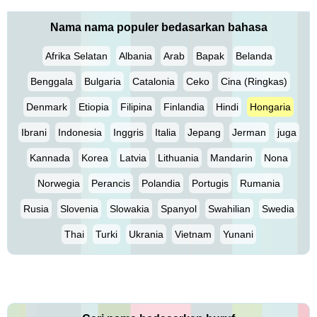
Nama nama populer bedasarkan bahasa
Afrika Selatan
Albania
Arab
Bapak
Belanda
Benggala
Bulgaria
Catalonia
Ceko
Cina (Ringkas)
Denmark
Etiopia
Filipina
Finlandia
Hindi
Hongaria
Ibrani
Indonesia
Inggris
Italia
Jepang
Jerman
juga
Kannada
Korea
Latvia
Lithuania
Mandarin
Nona
Norwegia
Perancis
Polandia
Portugis
Rumania
Rusia
Slovenia
Slowakia
Spanyol
Swahilian
Swedia
Thai
Turki
Ukrania
Vietnam
Yunani