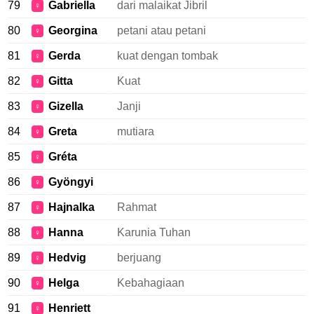
79
Gabriella
dari malaikat Jibril
♀
80
Georgina
petani atau petani
♀
81
Gerda
kuat dengan tombak
♀
82
Gitta
Kuat
♀
83
Gizella
Janji
♀
84
Greta
mutiara
♀
85
Gréta
♀
86
Gyöngyi
♀
87
Hajnalka
Rahmat
♀
88
Hanna
Karunia Tuhan
♀
89
Hedvig
berjuang
♀
90
Helga
Kebahagiaan
♀
91
Henriett
♀