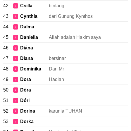
42
Csilla
bintang
♀
43
Cynthia
dari Gunung Kynthos
♀
44
Dalma
♀
45
Daniella
Allah adalah Hakim saya
♀
46
Diána
♀
47
Diana
bersinar
♀
48
Dominika
Dari Mr
♀
49
Dora
Hadiah
♀
50
Dóra
♀
51
Dóri
♀
52
Dorina
karunia TUHAN
♀
53
Dorka
♀