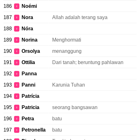
186
Noémi
♀
187
Nora
Allah adalah terang saya
♀
188
Nóra
♀
189
Norina
Menghormati
♀
190
Orsolya
menanggung
♀
191
Ottilia
Dari tanah; beruntung pahlawan
♀
192
Panna
♀
193
Panni
Karunia Tuhan
♀
194
Patrícia
♀
195
Patricia
seorang bangsawan
♀
196
Petra
batu
♀
197
Petronella
batu
♀