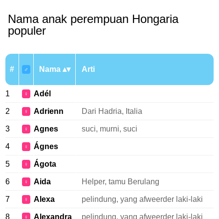
Nama anak perempuan Hongaria
populer
#
Nama
Arti
♂
1
Adél
♀
2
Adrienn
Dari Hadria, Italia
♀
3
Agnes
suci, murni, suci
♀
4
Ágnes
♀
5
Ágota
♀
6
Aida
Helper, tamu Berulang
♀
7
Alexa
pelindung, yang afweerder laki-laki
♀
8
Alexandra
pelindung, yang afweerder laki-laki
♀