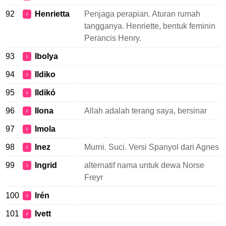
92
Henrietta
Penjaga perapian. Aturan rumah
♀
tangganya. Henriette, bentuk feminin
Perancis Henry.
93
Ibolya
♀
94
Ildiko
♀
95
Ildikó
♀
96
Ilona
Allah adalah terang saya, bersinar
♀
97
Imola
♀
98
Inez
Murni. Suci. Versi Spanyol dari Agnes
♀
99
Ingrid
alternatif nama untuk dewa Norse
♀
Freyr
100
Irén
♀
101
Ivett
♀