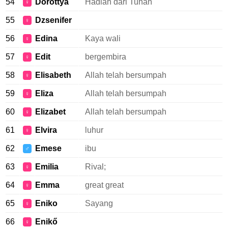
54
Dorottya
Hadiah dari Tuhan
♀
55
Dzsenifer
♀
56
Edina
Kaya wali
♀
57
Edit
bergembira
♀
58
Elisabeth
Allah telah bersumpah
♀
59
Eliza
Allah telah bersumpah
♀
60
Elizabet
Allah telah bersumpah
♀
61
Elvira
luhur
♀
62
Emese
ibu
♂
63
Emilia
Rival;
♀
64
Emma
great great
♀
65
Eniko
Sayang
♀
66
Enikő
♀