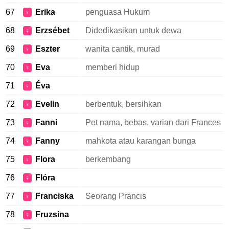
67
Erika
penguasa Hukum
♀
68
Erzsébet
Didedikasikan untuk dewa
♀
69
Eszter
wanita cantik, murad
♀
70
Eva
memberi hidup
♀
71
Éva
♀
72
Evelin
berbentuk, bersihkan
♀
73
Fanni
Pet nama, bebas, varian dari Frances
♀
74
Fanny
mahkota atau karangan bunga
♀
75
Flora
berkembang
♀
76
Flóra
♀
77
Franciska
Seorang Prancis
♀
78
Fruzsina
♀