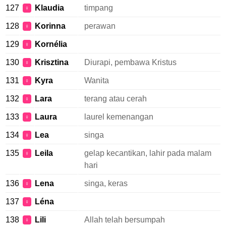
127
Klaudia
timpang
♀
128
Korinna
perawan
♀
129
Kornélia
♀
130
Krisztina
Diurapi, pembawa Kristus
♀
131
Kyra
Wanita
♀
132
Lara
terang atau cerah
♀
133
Laura
laurel kemenangan
♀
134
Lea
singa
♀
135
Leila
gelap kecantikan, lahir pada malam
♀
hari
136
Lena
singa, keras
♀
137
Léna
♀
138
Lili
Allah telah bersumpah
♀