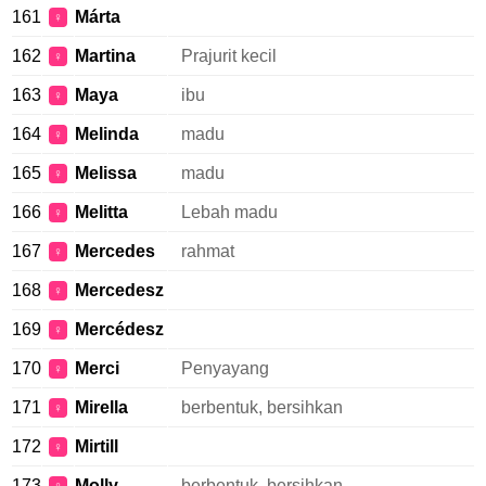
161
Márta
♀
162
Martina
Prajurit kecil
♀
163
Maya
ibu
♀
164
Melinda
madu
♀
165
Melissa
madu
♀
166
Melitta
Lebah madu
♀
167
Mercedes
rahmat
♀
168
Mercedesz
♀
169
Mercédesz
♀
170
Merci
Penyayang
♀
171
Mirella
berbentuk, bersihkan
♀
172
Mirtill
♀
173
Molly
berbentuk, bersihkan