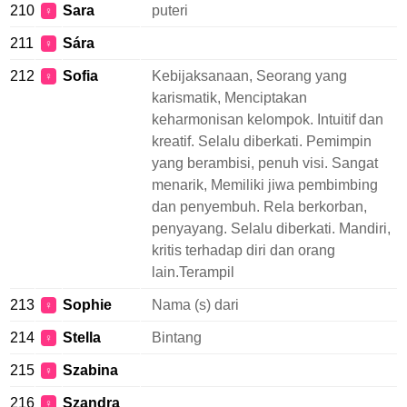
210
Sara
puteri
♀
211
Sára
♀
212
Sofia
Kebijaksanaan, Seorang yang
♀
karismatik, Menciptakan
keharmonisan kelompok. Intuitif dan
kreatif. Selalu diberkati. Pemimpin
yang berambisi, penuh visi. Sangat
menarik, Memiliki jiwa pembimbing
dan penyembuh. Rela berkorban,
penyayang. Selalu diberkati. Mandiri,
kritis terhadap diri dan orang
lain.Terampil
213
Sophie
Nama (s) dari
♀
214
Stella
Bintang
♀
215
Szabina
♀
216
Szandra
♀