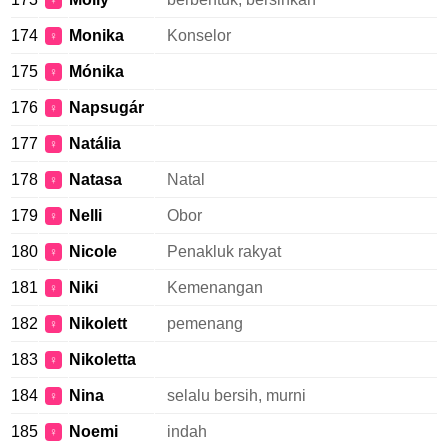
♀
174
Monika
Konselor
♀
175
Mónika
♀
176
Napsugár
♀
177
Natália
♀
178
Natasa
Natal
♀
179
Nelli
Obor
♀
180
Nicole
Penakluk rakyat
♀
181
Niki
Kemenangan
♀
182
Nikolett
pemenang
♀
183
Nikoletta
♀
184
Nina
selalu bersih, murni
♀
185
Noemi
indah
♀