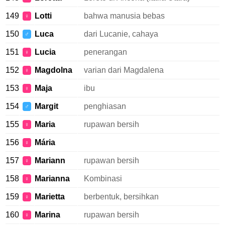
149
Lotti
bahwa manusia bebas
♀
150
Luca
dari Lucanie, cahaya
♂
151
Lucia
penerangan
♀
152
Magdolna
varian dari Magdalena
♀
153
Maja
ibu
♀
154
Margit
penghiasan
♂
155
Maria
rupawan bersih
♀
156
Mária
♀
157
Mariann
rupawan bersih
♀
158
Marianna
Kombinasi
♀
159
Marietta
berbentuk, bersihkan
♀
160
Marina
rupawan bersih
♀