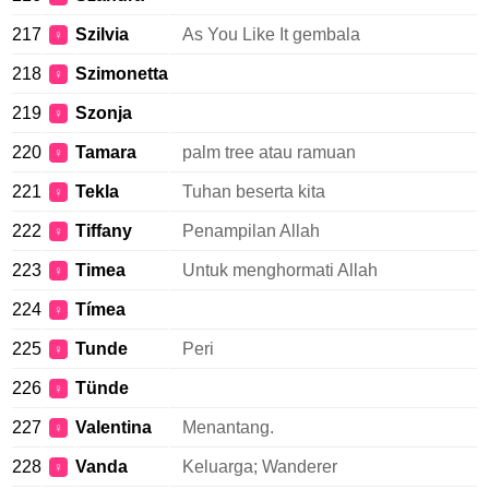
217
Szilvia
As You Like It gembala
♀
218
Szimonetta
♀
219
Szonja
♀
220
Tamara
palm tree atau ramuan
♀
221
Tekla
Tuhan beserta kita
♀
222
Tiffany
Penampilan Allah
♀
223
Timea
Untuk menghormati Allah
♀
224
Tímea
♀
225
Tunde
Peri
♀
226
Tünde
♀
227
Valentina
Menantang.
♀
228
Vanda
Keluarga; Wanderer
♀