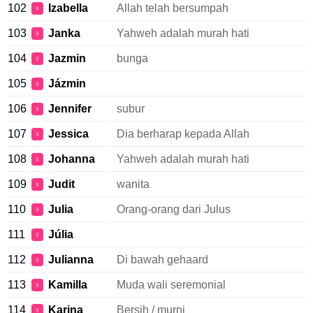
102
Izabella
Allah telah bersumpah
♀
103
Janka
Yahweh adalah murah hati
♀
104
Jazmin
bunga
♀
105
Jázmin
♀
106
Jennifer
subur
♀
107
Jessica
Dia berharap kepada Allah
♀
108
Johanna
Yahweh adalah murah hati
♀
109
Judit
wanita
♀
110
Julia
Orang-orang dari Julus
♀
111
Júlia
♀
112
Julianna
Di bawah gehaard
♀
113
Kamilla
Muda wali seremonial
♀
114
Karina
Bersih / murni
♀