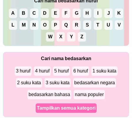
Cari nama bedasarkan huruf
A
B
C
D
E
F
G
H
I
J
K
L
M
N
O
P
Q
R
S
T
U
V
W
X
Y
Z
Cari nama bedasarkan
3 huruf
4 huruf
5 huruf
6 huruf
1 suku kata
2 suku kata
3 suku kata
bedasarkan negara
bedasarkan bahasa
nama populer
Tampilkan semua kategori