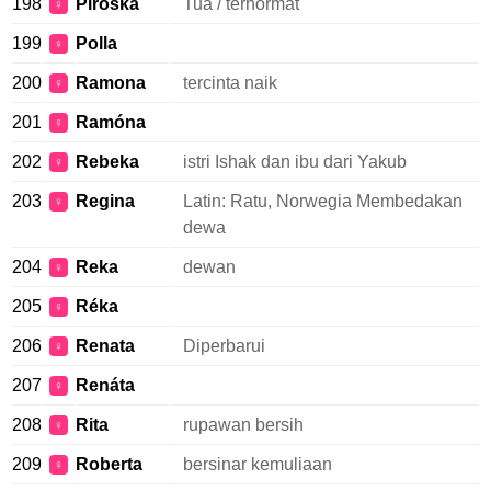
198
Piroska
Tua / terhormat
♀
199
Polla
♀
200
Ramona
tercinta naik
♀
201
Ramóna
♀
202
Rebeka
istri Ishak dan ibu dari Yakub
♀
203
Regina
Latin: Ratu, Norwegia Membedakan
♀
dewa
204
Reka
dewan
♀
205
Réka
♀
206
Renata
Diperbarui
♀
207
Renáta
♀
208
Rita
rupawan bersih
♀
209
Roberta
bersinar kemuliaan
♀