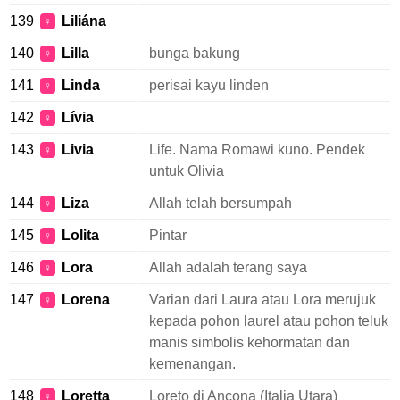
139
Liliána
♀
140
Lilla
bunga bakung
♀
141
Linda
perisai kayu linden
♀
142
Lívia
♀
143
Livia
Life. Nama Romawi kuno. Pendek
♀
untuk Olivia
144
Liza
Allah telah bersumpah
♀
145
Lolita
Pintar
♀
146
Lora
Allah adalah terang saya
♀
147
Lorena
Varian dari Laura atau Lora merujuk
♀
kepada pohon laurel atau pohon teluk
manis simbolis kehormatan dan
kemenangan.
148
Loretta
Loreto di Ancona (Italia Utara)
♀