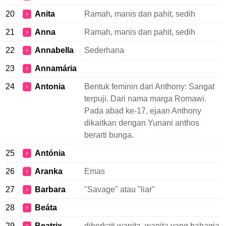
20
Anita
Ramah, manis dan pahit, sedih
♀
21
Anna
Ramah, manis dan pahit, sedih
♀
22
Annabella
Sederhana
♀
23
Annamária
♀
24
Antonia
Bentuk feminin dari Anthony: Sangat
♀
terpuji. Dari nama marga Romawi.
Pada abad ke-17, ejaan Anthony
dikaitkan dengan Yunani anthos
berarti bunga.
25
Antónia
♀
26
Aranka
Emas
♀
27
Barbara
"Savage" atau "liar"
♀
28
Beáta
♀
29
Beatrix
diberkati wanita, wanita yang bahagia