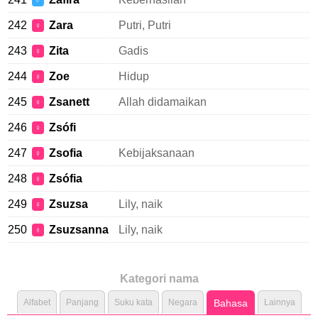
♂
242
Zara
Putri, Putri
♀
243
Zita
Gadis
♀
244
Zoe
Hidup
♀
245
Zsanett
Allah didamaikan
♀
246
Zsófi
♀
247
Zsofia
Kebijaksanaan
♀
248
Zsófia
♀
249
Zsuzsa
Lily, naik
♀
250
Zsuzsanna
Lily, naik
♀
Kategori nama
Alfabet
Panjang
Suku kata
Negara
Bahasa
Lainnya