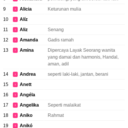
9
Alicia
Keturunan mulia
♀
10
Alíz
♀
11
Aliz
Senang
♀
12
Amanda
Gadis ramah
♀
13
Amina
Dipercaya Layak Seorang wanita
♀
yang damai dan harmonis, Handal,
aman, adil
14
Andrea
seperti laki-laki, jantan, berani
♀
15
Anett
♀
16
Angéla
♀
17
Angelika
Seperti malaikat
♀
18
Aniko
Rahmat
♀
19
Anikó
♀