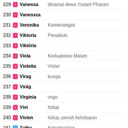
229
Vanessa
dinamai dewa Yunani Phanes
♀
230
Vanessza
♀
231
Veronika
Kemenangan
♀
232
Viktoria
Penakluk;
♀
233
Viktória
♀
234
Viola
Keduabelas Malam
♀
235
Violetta
Violet
♀
236
Virag
bunga
♀
237
Virág
♀
238
Virginia
virgo
♀
239
Vivi
hidup
♀
240
Vivien
hidup, penuh kehidupan
♀
241
Zafira
Keberhasilan