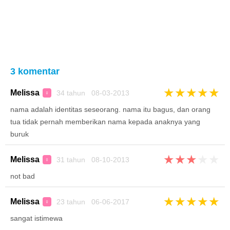
3 komentar
★
★
★
★
★
Melissa
34 tahun 08-03-2013
♀
nama adalah identitas seseorang. nama itu bagus, dan orang
tua tidak pernah memberikan nama kepada anaknya yang
buruk
★
★
★
★
★
Melissa
31 tahun 08-10-2013
♀
not bad
★
★
★
★
★
Melissa
23 tahun 06-06-2017
♀
sangat istimewa