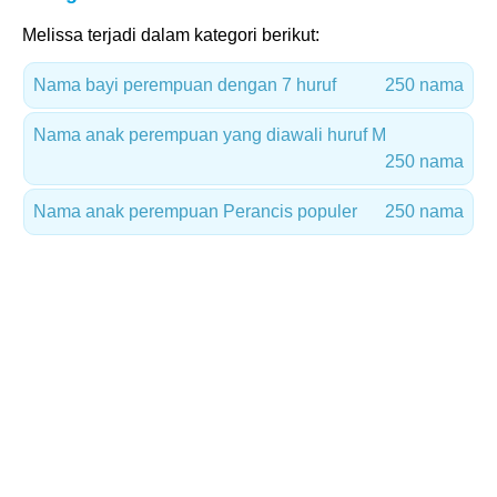
Melissa terjadi dalam kategori berikut:
Nama bayi perempuan dengan 7 huruf
250 nama
Nama anak perempuan yang diawali huruf M
250 nama
Nama anak perempuan Perancis populer
250 nama