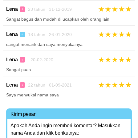
★
★
★
★
★
Lena
23 tahun 31-12-2019
♀
Sangat bagus dan mudah di ucapkan oleh orang lain
★
★
★
★
★
Lena
18 tahun 26-01-2020
♂
sangat menarik dan saya menyukainya
★
★
★
★
★
Lena
20-02-2020
♀
Sangat puas
★
★
★
★
★
Lena
22 tahun 01-09-2021
♀
Saya menyukai nama saya
Kirim pesan
Apakah Anda ingin memberi komentar? Masukkan
nama Anda dan klik berikutnya: