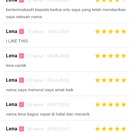
32 tahun 23-09-2013
♀
berterimakasih kepada kedua ortu saya yang telah memberikan
saya sebuah nama
★
★
★
★
★
Lena
37 tahun 15-01-2014
♀
I LIKE THIS
★
★
★
★
★
Lena
27 tahun 09-06-2015
♀
lena cantik
★
★
★
★
★
Lena
60 tahun 05-11-2015
♀
nama saya menurut saya amat baik
★
★
★
★
★
Lena
24 tahun 03-07-2016
♀
nama lena bagus cepat di hafal dan menarik
★
★
★
★
★
Lena
18 tahun 25-03-2017
♀