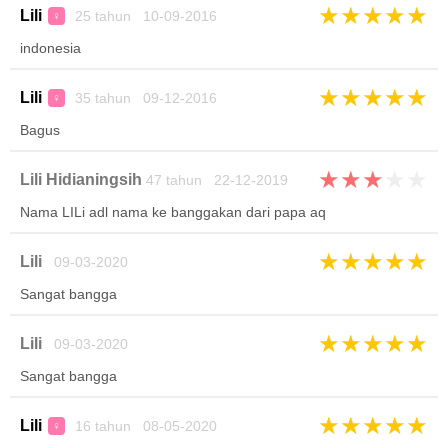
★
★
★
★
★
Lili
25 tahun 10-09-2016
♀
indonesia
★
★
★
★
★
Lili
35 tahun 09-12-2016
♀
Bagus
★
★
★
★
★
Lili Hidianingsih
47 tahun 22-12-2019
Nama LILi adl nama ke banggakan dari papa aq
★
★
★
★
★
Lili
09-03-2020
Sangat bangga
★
★
★
★
★
Lili
09-03-2020
Sangat bangga
★
★
★
★
★
Lili
16 tahun 08-05-2020
♀