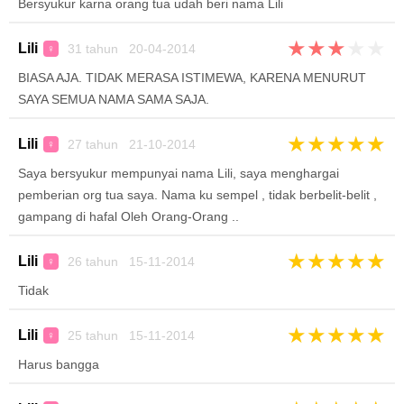
Bersyukur karna orang tua udah beri nama Lili
★
★
★
★
★
Lili
31 tahun 20-04-2014
♀
BIASA AJA. TIDAK MERASA ISTIMEWA, KARENA MENURUT
SAYA SEMUA NAMA SAMA SAJA.
★
★
★
★
★
Lili
27 tahun 21-10-2014
♀
Saya bersyukur mempunyai nama Lili, saya menghargai
pemberian org tua saya. Nama ku sempel , tidak berbelit-belit ,
gampang di hafal Oleh Orang-Orang ..
★
★
★
★
★
Lili
26 tahun 15-11-2014
♀
Tidak
★
★
★
★
★
Lili
25 tahun 15-11-2014
♀
Harus bangga