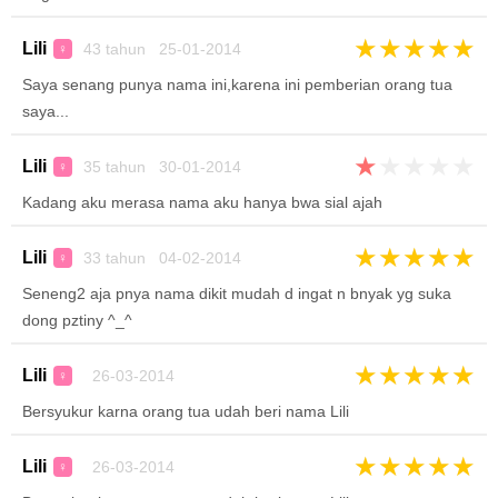
★
★
★
★
★
Lili
43 tahun 25-01-2014
♀
Saya senang punya nama ini,karena ini pemberian orang tua
saya...
★
★
★
★
★
Lili
35 tahun 30-01-2014
♀
Kadang aku merasa nama aku hanya bwa sial ajah
★
★
★
★
★
Lili
33 tahun 04-02-2014
♀
Seneng2 aja pnya nama dikit mudah d ingat n bnyak yg suka
dong pztiny ^_^
★
★
★
★
★
Lili
26-03-2014
♀
Bersyukur karna orang tua udah beri nama Lili
★
★
★
★
★
Lili
26-03-2014
♀