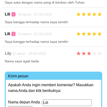
Saya suka dengan nama yang di berikan oleh Tuhan
★
★
★
★
★
Lili
16 tahun 07-02-2022
♀
Saya bangga terhadap nama saya sendiri
★
★
★
★
★
Lili
16 tahun 07-02-2022
♀
Saya bangga terhadap nama saya sendiri
★
★
★
★
★
Lily
21 tahun 23-04-2023
Nama saya agak beda
Kirim pesan
Apakah Anda ingin memberi komentar? Masukkan
nama Anda dan klik berikutnya:
Nama depan Anda :