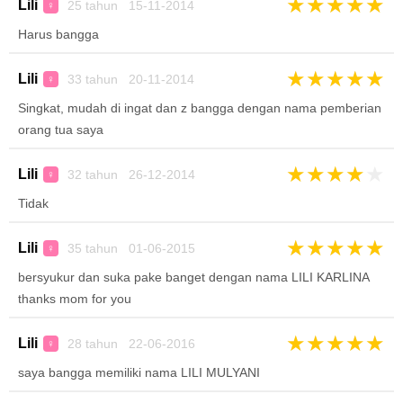
★
★
★
★
★
Lili
25 tahun 15-11-2014
♀
Harus bangga
★
★
★
★
★
Lili
33 tahun 20-11-2014
♀
Singkat, mudah di ingat dan z bangga dengan nama pemberian
orang tua saya
★
★
★
★
★
Lili
32 tahun 26-12-2014
♀
Tidak
★
★
★
★
★
Lili
35 tahun 01-06-2015
♀
bersyukur dan suka pake banget dengan nama LILI KARLINA
thanks mom for you
★
★
★
★
★
Lili
28 tahun 22-06-2016
♀
saya bangga memiliki nama LILI MULYANI