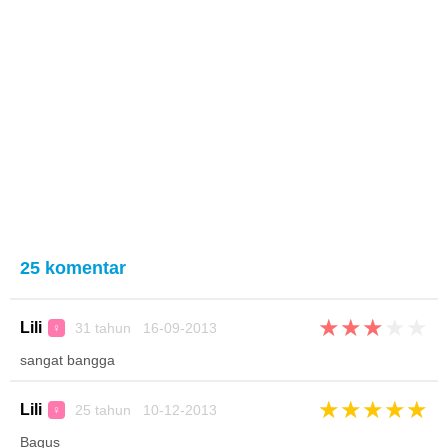
25 komentar
★
★
★
★
★
Lili
31 tahun 16-09-2013
♀
sangat bangga
★
★
★
★
★
Lili
25 tahun 10-12-2013
♀
Bagus