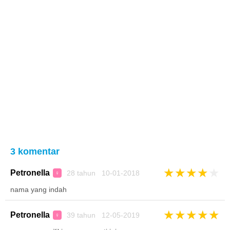
3 komentar
★
★
★
★
★
Petronella
28 tahun 10-01-2018
♀
nama yang indah
★
★
★
★
★
Petronella
39 tahun 12-05-2019
♀