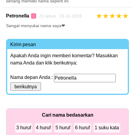
senang memiliki nama seperti ini
★
★
★
★
★
Petronella
21 tahun 01-11-2019
♀
Sangat menyukai nama saya❤
Kirim pesan
Apakah Anda ingin memberi komentar? Masukkan
nama Anda dan klik berikutnya:
Nama depan Anda :
Cari nama bedasarkan
3 huruf
4 huruf
5 huruf
6 huruf
1 suku kata