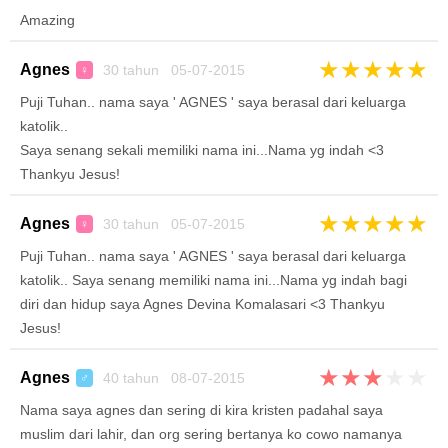
Amazing
★
★
★
★
★
Agnes
30 tahun 05-07-2015
♀
Puji Tuhan.. nama saya ' AGNES ' saya berasal dari keluarga
katolik..
Saya senang sekali memiliki nama ini...Nama yg indah <3
Thankyu Jesus!
★
★
★
★
★
Agnes
30 tahun 05-07-2015
♀
Puji Tuhan.. nama saya ' AGNES ' saya berasal dari keluarga
katolik.. Saya senang memiliki nama ini...Nama yg indah bagi
diri dan hidup saya Agnes Devina Komalasari <3 Thankyu
Jesus!
★
★
★
★
★
Agnes
40 tahun 08-07-2015
♂
Nama saya agnes dan sering di kira kristen padahal saya
muslim dari lahir, dan org sering bertanya ko cowo namanya