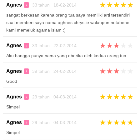
★
★
★
★
★
Agnes
33 tahun 18-02-2014
♀
sangat berkesan karena orang tua saya memiliki arti tersendiri
saat memberi saya nama aghnes chrystie walaupun notabene
kami memeluk agama islam :)
★
★
★
★
★
Agnes
33 tahun 22-02-2014
♀
Aku bangga punya nama yang dberika oleh kedua orang tua
★
★
★
★
★
Agnes
39 tahun 24-02-2014
♀
Good
★
★
★
★
★
Agnes
29 tahun 04-03-2014
♀
Simpel
★
★
★
★
★
Agnes
29 tahun 04-03-2014
♀
Simpel