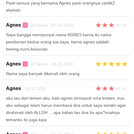
Pasti semua yang bernama Agnes pasti orangnya cantik2
eheheh.
★
★
★
★
★
Agnes
28 tahun 05-11-2014
♀
Saya bangga mempunyai nama AGNES karna itu nama
pemberian kedua orang tua saya, karna agnes adalah
bening,nurni,kesucian.
★
★
★
★
★
Agnes
22 tahun 19-11-2014
♀
Nama saya banyak dikenali oleh orang.
★
★
★
★
★
Agnes
26-11-2014
aku tau dari temen aku, kalo agnes termasuk nma kristen, trus
aku sebagai islam harus membaca doa untuk saya sendiri agar
dirahmati oleh ALLOH ... apa kalian tau doa itu apa?soalnya
temanku itu juga lupa