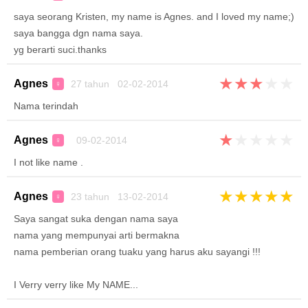
saya seorang Kristen, my name is Agnes. and I loved my name;)
saya bangga dgn nama saya.
yg berarti suci.thanks
★
★
★
★
★
Agnes
27 tahun 02-02-2014
♀
Nama terindah
★
★
★
★
★
Agnes
09-02-2014
♀
I not like name .
★
★
★
★
★
Agnes
23 tahun 13-02-2014
♀
Saya sangat suka dengan nama saya
nama yang mempunyai arti bermakna
nama pemberian orang tuaku yang harus aku sayangi !!!
I Verry verry like My NAME...