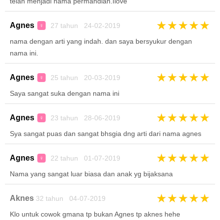
telah menjadi nama permandian.Ilove
★
★
★
★
★
Agnes
27 tahun 24-02-2019
♀
nama dengan arti yang indah. dan saya bersyukur dengan
nama ini.
★
★
★
★
★
Agnes
25 tahun 20-03-2019
♀
Saya sangat suka dengan nama ini
★
★
★
★
★
Agnes
23 tahun 28-06-2019
♀
Sya sangat puas dan sangat bhsgia dng arti dari nama agnes
★
★
★
★
★
Agnes
22 tahun 01-07-2019
♀
Nama yang sangat luar biasa dan anak yg bijaksana
★
★
★
★
★
Aknes
32 tahun 04-07-2019
Klo untuk cowok gmana tp bukan Agnes tp aknes hehe