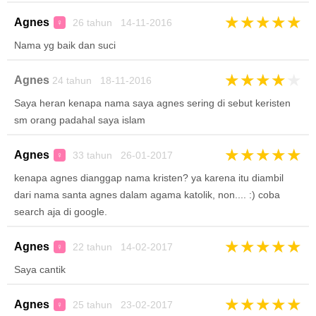
★
★
★
★
★
Agnes
26 tahun 14-11-2016
♀
Nama yg baik dan suci
★
★
★
★
★
Agnes
24 tahun 18-11-2016
Saya heran kenapa nama saya agnes sering di sebut keristen
sm orang padahal saya islam
★
★
★
★
★
Agnes
33 tahun 26-01-2017
♀
kenapa agnes dianggap nama kristen? ya karena itu diambil
dari nama santa agnes dalam agama katolik, non.... :) coba
search aja di google.
★
★
★
★
★
Agnes
22 tahun 14-02-2017
♀
Saya cantik
★
★
★
★
★
Agnes
25 tahun 23-02-2017
♀