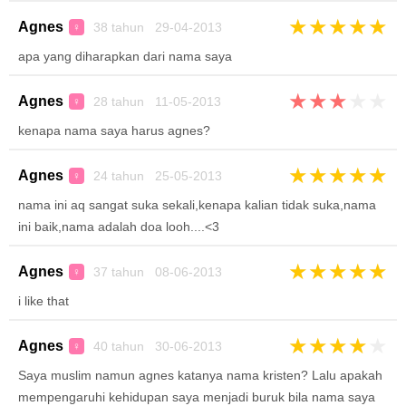
★
★
★
★
★
Agnes
38 tahun 29-04-2013
♀
apa yang diharapkan dari nama saya
★
★
★
★
★
Agnes
28 tahun 11-05-2013
♀
kenapa nama saya harus agnes?
★
★
★
★
★
Agnes
24 tahun 25-05-2013
♀
nama ini aq sangat suka sekali,kenapa kalian tidak suka,nama
ini baik,nama adalah doa looh....<3
★
★
★
★
★
Agnes
37 tahun 08-06-2013
♀
i like that
★
★
★
★
★
Agnes
40 tahun 30-06-2013
♀
Saya muslim namun agnes katanya nama kristen? Lalu apakah
mempengaruhi kehidupan saya menjadi buruk bila nama saya