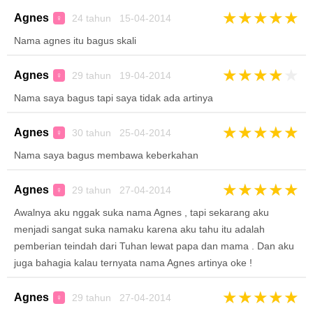
★
★
★
★
★
Agnes
24 tahun 15-04-2014
♀
Nama agnes itu bagus skali
★
★
★
★
★
Agnes
29 tahun 19-04-2014
♀
Nama saya bagus tapi saya tidak ada artinya
★
★
★
★
★
Agnes
30 tahun 25-04-2014
♀
Nama saya bagus membawa keberkahan
★
★
★
★
★
Agnes
29 tahun 27-04-2014
♀
Awalnya aku nggak suka nama Agnes , tapi sekarang aku
menjadi sangat suka namaku karena aku tahu itu adalah
pemberian teindah dari Tuhan lewat papa dan mama . Dan aku
juga bahagia kalau ternyata nama Agnes artinya oke !
★
★
★
★
★
Agnes
29 tahun 27-04-2014
♀