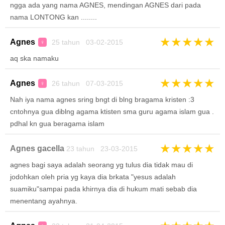
ngga ada yang nama AGNES, mendingan AGNES dari pada
nama LONTONG kan ........
★
★
★
★
★
Agnes
25 tahun 03-02-2015
♀
aq ska namaku
★
★
★
★
★
Agnes
26 tahun 07-03-2015
♀
Nah iya nama agnes sring bngt di blng bragama kristen :3
cntohnya gua diblng agama ktisten sma guru agama islam gua .
pdhal kn gua beragama islam
★
★
★
★
★
Agnes gacella
23 tahun 23-03-2015
agnes bagi saya adalah seorang yg tulus dia tidak mau di
jodohkan oleh pria yg kaya dia brkata "yesus adalah
suamiku"sampai pada khirnya dia di hukum mati sebab dia
menentang ayahnya.