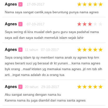
★
★
★
★
★
Agnes
17-09-2017
♀
Nama saya sangat cantik,saya beruntung punya nama agnes
★
★
★
★
★
Agnes
07-10-2017
♀
Saya sering di kira mualaf oleh guru guru saya padahal nama
saya asli dan saya sudah memeluk islam sejak lahir
★
★
★
★
★
Agnes
11 tahun 07-10-2017
♀
Saya orang islam tp sy memberi nama anak sy agnes knp krn
agnes berarti suci yg berasal dr kt yunani....karna nama agnes
byk orang ..maaf ktisten yg memakai nama agnes..jd nm tsb slh
arti...ingat nama adalah do.a orang tua
★
★
★
★
★
Agnes
20 tahun 29-10-2017
♀
Aku sangat senang dengan nama ku
Karena nama itu juga diambil dari nama santa agnes