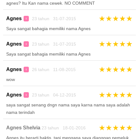
agnes? Itu Kan nama cewek. NO COMMENT
★
★
★
★
★
Agnes
23 tahun 31-07-2015
♀
Saya sangat bahagia memiliki nama Agnes
★
★
★
★
★
Agnes
23 tahun 31-07-2015
♀
Saya sangat bahagia memiliki nama Agnes
★
★
★
★
★
Agnes
26 tahun 11-08-2015
♀
wow
★
★
★
★
★
Agnes
23 tahun 04-12-2015
♀
saya sangat senang dngn nama saya karna nama saya adalah
nama terindah
★
★
★
★
★
Agnes Shelvia
23 tahun 18-01-2016
Agnes itu berarti baktis, tapi mengapa saya dianggap.pemeluk