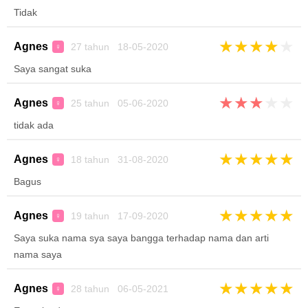
Tidak
★
★
★
★
★
Agnes
27 tahun 18-05-2020
♀
Saya sangat suka
★
★
★
★
★
Agnes
25 tahun 05-06-2020
♀
tidak ada
★
★
★
★
★
Agnes
18 tahun 31-08-2020
♀
Bagus
★
★
★
★
★
Agnes
19 tahun 17-09-2020
♀
Saya suka nama sya saya bangga terhadap nama dan arti
nama saya
★
★
★
★
★
Agnes
28 tahun 06-05-2021
♀