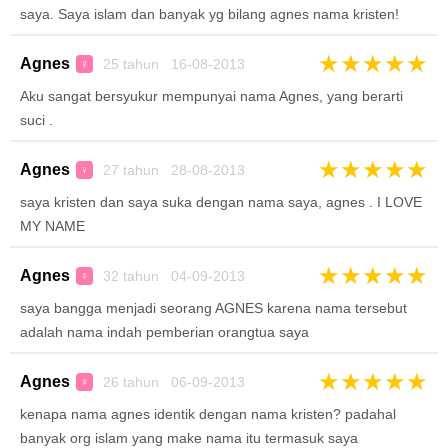
saya. Saya islam dan banyak yg bilang agnes nama kristen!
★
★
★
★
★
Agnes
25 tahun 16-08-2013
♀
Aku sangat bersyukur mempunyai nama Agnes, yang berarti
suci .
★
★
★
★
★
Agnes
27 tahun 28-08-2013
♀
saya kristen dan saya suka dengan nama saya, agnes . I LOVE
MY NAME
★
★
★
★
★
Agnes
32 tahun 04-09-2013
♀
saya bangga menjadi seorang AGNES karena nama tersebut
adalah nama indah pemberian orangtua saya
★
★
★
★
★
Agnes
26 tahun 06-09-2013
♀
kenapa nama agnes identik dengan nama kristen? padahal
banyak org islam yang make nama itu termasuk saya