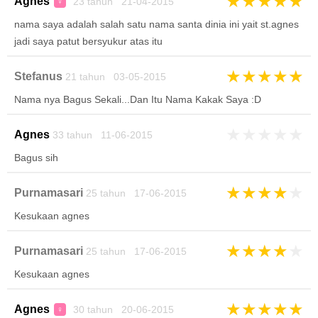
★
★
★
★
★
Agnes
23 tahun 21-04-2015
♀
nama saya adalah salah satu nama santa dinia ini yait st.agnes
jadi saya patut bersyukur atas itu
★
★
★
★
★
Stefanus
21 tahun 03-05-2015
Nama nya Bagus Sekali...Dan Itu Nama Kakak Saya :D
★
★
★
★
★
Agnes
33 tahun 11-06-2015
Bagus sih
★
★
★
★
★
Purnamasari
25 tahun 17-06-2015
Kesukaan agnes
★
★
★
★
★
Purnamasari
25 tahun 17-06-2015
Kesukaan agnes
★
★
★
★
★
Agnes
30 tahun 20-06-2015
♀