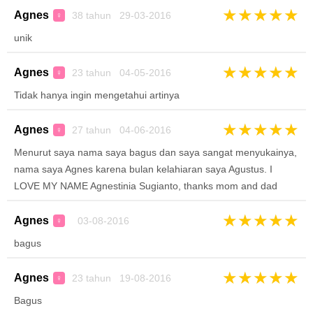
★
★
★
★
★
Agnes
38 tahun 29-03-2016
♀
unik
★
★
★
★
★
Agnes
23 tahun 04-05-2016
♀
Tidak hanya ingin mengetahui artinya
★
★
★
★
★
Agnes
27 tahun 04-06-2016
♀
Menurut saya nama saya bagus dan saya sangat menyukainya,
nama saya Agnes karena bulan kelahiaran saya Agustus. I
LOVE MY NAME Agnestinia Sugianto, thanks mom and dad
★
★
★
★
★
Agnes
03-08-2016
♀
bagus
★
★
★
★
★
Agnes
23 tahun 19-08-2016
♀
Bagus