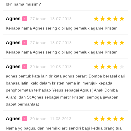
bkn nama muslim?
★
★
★
★
★
Agnes
27 tahun 13-07-2013
♀
Kenapa nama Agnes sering dibilang pemeluk agame Kristen
★
★
★
★
★
Agnes
27 tahun 13-07-2013
♀
Kenapa nama Agnes sering dibilang pemeluk agame Kristen
★
★
★
★
★
Agnes
39 tahun 10-08-2013
♀
agnes bentuk kata lain dr kata agnus berarti Domba berasal dari
bahasa latin, kalo dalam kristen nama ini merujuk kepada
penghormatan terhadap Yesus sebagai Agnus( Anak Domba
Allah), dan St Agnes sebagai martir kristen. semoga jawaban
dapat bermanfaat
★
★
★
★
★
Agnes
30 tahun 11-08-2013
♀
Nama yg bagus, dan memiliki arti sendiri bagi kedua orang tua