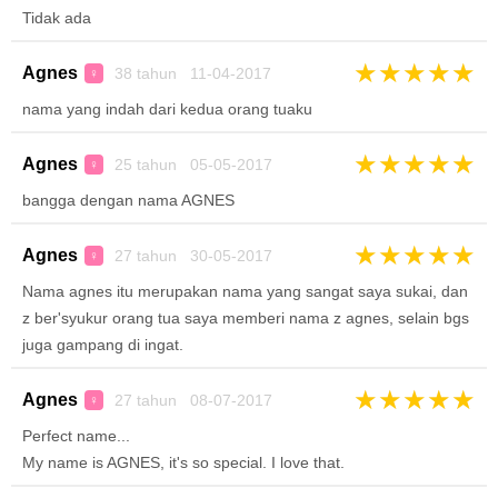
Tidak ada
★
★
★
★
★
Agnes
38 tahun 11-04-2017
♀
nama yang indah dari kedua orang tuaku
★
★
★
★
★
Agnes
25 tahun 05-05-2017
♀
bangga dengan nama AGNES
★
★
★
★
★
Agnes
27 tahun 30-05-2017
♀
Nama agnes itu merupakan nama yang sangat saya sukai, dan
z ber'syukur orang tua saya memberi nama z agnes, selain bgs
juga gampang di ingat.
★
★
★
★
★
Agnes
27 tahun 08-07-2017
♀
Perfect name...
My name is AGNES, it's so special. I love that.