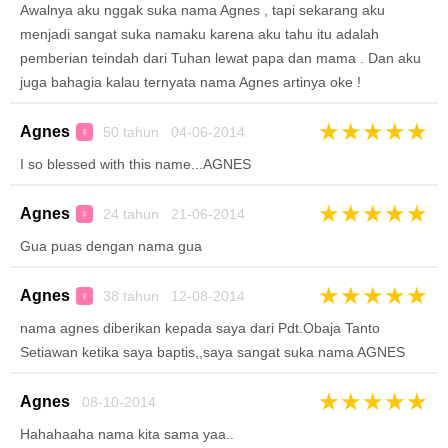
Awalnya aku nggak suka nama Agnes , tapi sekarang aku
menjadi sangat suka namaku karena aku tahu itu adalah
pemberian teindah dari Tuhan lewat papa dan mama . Dan aku
juga bahagia kalau ternyata nama Agnes artinya oke !
★
★
★
★
★
Agnes
50 tahun 04-06-2014
♀
I so blessed with this name...AGNES
★
★
★
★
★
Agnes
24 tahun 21-06-2014
♀
Gua puas dengan nama gua
★
★
★
★
★
Agnes
38 tahun 12-08-2014
♀
nama agnes diberikan kepada saya dari Pdt.Obaja Tanto
Setiawan ketika saya baptis,,saya sangat suka nama AGNES
★
★
★
★
★
Agnes
08-10-2014
Hahahaaha nama kita sama yaa..