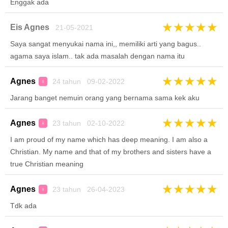
Enggak ada
★
★
★
★
★
Eis Agnes
21-05-2021
Saya sangat menyukai nama ini,, memiliki arti yang bagus..
agama saya islam.. tak ada masalah dengan nama itu
★
★
★
★
★
Agnes
24 tahun 09-02-2022
♀
Jarang banget nemuin orang yang bernama sama kek aku
★
★
★
★
★
Agnes
23 tahun 02-10-2022
♀
I am proud of my name which has deep meaning. I am also a
Christian. My name and that of my brothers and sisters have a
true Christian meaning
★
★
★
★
★
Agnes
23 tahun 26-04-2023
♀
Tdk ada