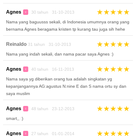
★
★
★
★
★
Agnes
30 tahun 31-10-2013
♀
Nama yang baguusss sekali, di Indonesia umumnya orang yang
bernama Agnes beragama kristen tp kurang tau juga sih hehe
★
★
★
★
★
Reinaldo
31 tahun 31-10-2013
Nama yang indah sekali, dan nama pacar saya Agnes :)
★
★
★
★
★
Agnes
40 tahun 16-11-2013
♀
Nama saya yg diberikan orang tua adalah singkatan yg
kepanjangannya AG:agustus N:nine E dan S nama ortu sy dan
saya muslim
★
★
★
★
★
Agnes
48 tahun 23-12-2013
♀
smart,, :)
★
★
★
★
★
Agnes
27 tahun 01-01-2014
♀