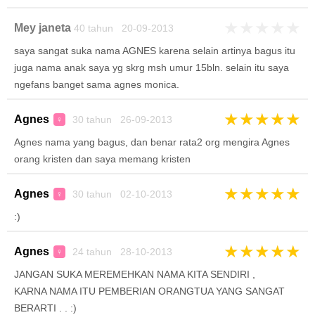
★
★
★
★
★
Mey janeta
40 tahun 20-09-2013
saya sangat suka nama AGNES karena selain artinya bagus itu
juga nama anak saya yg skrg msh umur 15bln. selain itu saya
ngefans banget sama agnes monica.
★
★
★
★
★
Agnes
30 tahun 26-09-2013
♀
Agnes nama yang bagus, dan benar rata2 org mengira Agnes
orang kristen dan saya memang kristen
★
★
★
★
★
Agnes
30 tahun 02-10-2013
♀
:)
★
★
★
★
★
Agnes
24 tahun 28-10-2013
♀
JANGAN SUKA MEREMEHKAN NAMA KITA SENDIRI ,
KARNA NAMA ITU PEMBERIAN ORANGTUA YANG SANGAT
BERARTI . . :)