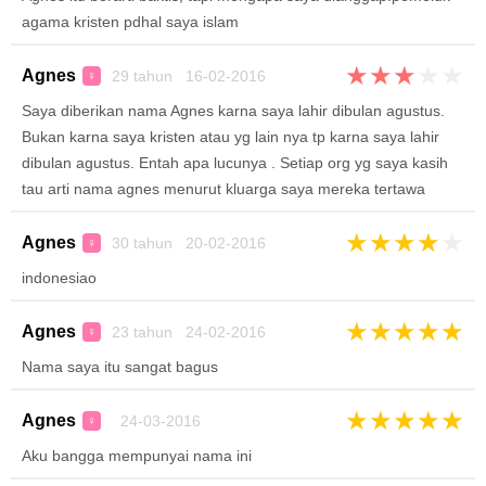
agama kristen pdhal saya islam
★
★
★
★
★
Agnes
29 tahun 16-02-2016
♀
Saya diberikan nama Agnes karna saya lahir dibulan agustus.
Bukan karna saya kristen atau yg lain nya tp karna saya lahir
dibulan agustus. Entah apa lucunya . Setiap org yg saya kasih
tau arti nama agnes menurut kluarga saya mereka tertawa
★
★
★
★
★
Agnes
30 tahun 20-02-2016
♀
indonesiao
★
★
★
★
★
Agnes
23 tahun 24-02-2016
♀
Nama saya itu sangat bagus
★
★
★
★
★
Agnes
24-03-2016
♀
Aku bangga mempunyai nama ini