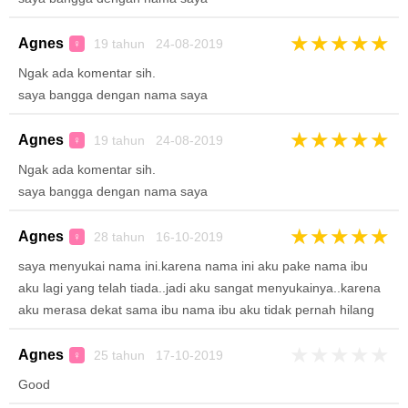
★
★
★
★
★
Agnes
19 tahun 24-08-2019
♀
Ngak ada komentar sih.
saya bangga dengan nama saya
★
★
★
★
★
Agnes
19 tahun 24-08-2019
♀
Ngak ada komentar sih.
saya bangga dengan nama saya
★
★
★
★
★
Agnes
28 tahun 16-10-2019
♀
saya menyukai nama ini.karena nama ini aku pake nama ibu
aku lagi yang telah tiada..jadi aku sangat menyukainya..karena
aku merasa dekat sama ibu nama ibu aku tidak pernah hilang
★
★
★
★
★
Agnes
25 tahun 17-10-2019
♀
Good