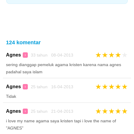
124 komentar
★
★
★
★
★
Agnes
33 tahun 08-04-2013
♀
sering dianggap pemeluk agama kristen karena nama agnes
padahal saya islam
★
★
★
★
★
Agnes
25 tahun 16-04-2013
♀
Tidak
★
★
★
★
★
Agnes
25 tahun 21-04-2013
♀
i love my name agama saya kristen tapi i love the name of
"AGNES"