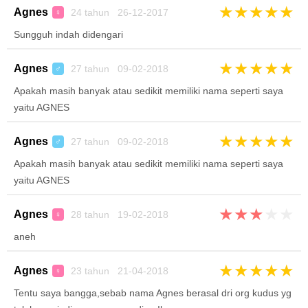
★
★
★
★
★
Agnes
24 tahun 26-12-2017
♀
Sungguh indah didengari
★
★
★
★
★
Agnes
27 tahun 09-02-2018
♂
Apakah masih banyak atau sedikit memiliki nama seperti saya
yaitu AGNES
★
★
★
★
★
Agnes
27 tahun 09-02-2018
♂
Apakah masih banyak atau sedikit memiliki nama seperti saya
yaitu AGNES
★
★
★
★
★
Agnes
28 tahun 19-02-2018
♀
aneh
★
★
★
★
★
Agnes
23 tahun 21-04-2018
♀
Tentu saya bangga,sebab nama Agnes berasal dri org kudus yg