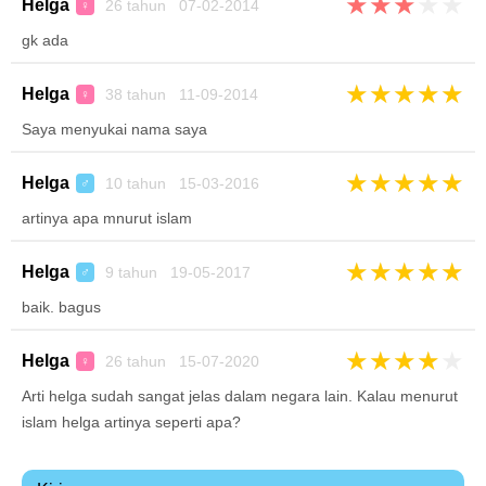
★
★
★
★
★
Helga
26 tahun 07-02-2014
♀
gk ada
★
★
★
★
★
Helga
38 tahun 11-09-2014
♀
Saya menyukai nama saya
★
★
★
★
★
Helga
10 tahun 15-03-2016
♂
artinya apa mnurut islam
★
★
★
★
★
Helga
9 tahun 19-05-2017
♂
baik. bagus
★
★
★
★
★
Helga
26 tahun 15-07-2020
♀
Arti helga sudah sangat jelas dalam negara lain. Kalau menurut
islam helga artinya seperti apa?