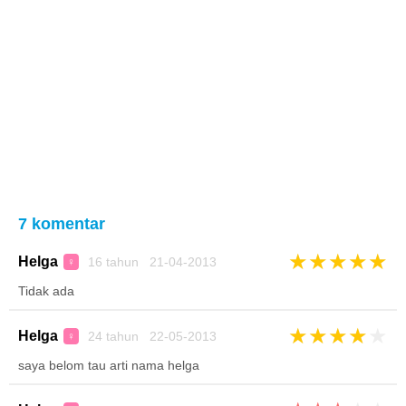
7 komentar
★
★
★
★
★
Helga
16 tahun 21-04-2013
♀
Tidak ada
★
★
★
★
★
Helga
24 tahun 22-05-2013
♀
saya belom tau arti nama helga