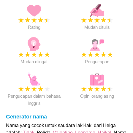
★
★
★
★
★
★
★
★
★
★
Rating
Mudah ditulis
★
★
★
★
★
★
★
★
★
★
Mudah diingat
Pengucapan
★
★
★
★
★
★
★
★
★
★
Pengucapan dalam bahasa
Opini orang asing
Inggris
Generator nama
Nama yang cocok untuk saudara laki-laki dari Helga
adalah:
Tidak
, Polida,
Valentine
,
Leonardo
,
Haikal
. Nama