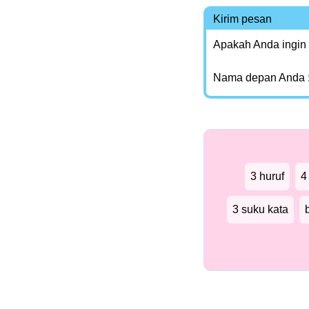
Kirim pesan
Apakah Anda ingin
Nama depan Anda 
3 huruf
4
3 suku kata