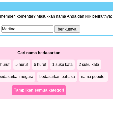
 memberi komentar? Masukkan nama Anda dan klik berikutnya:
:
Cari nama bedasarkan
 huruf
5 huruf
6 huruf
1 suku kata
2 suku kata
bedasarkan negara
bedasarkan bahasa
nama populer
Tampilkan semua kategori