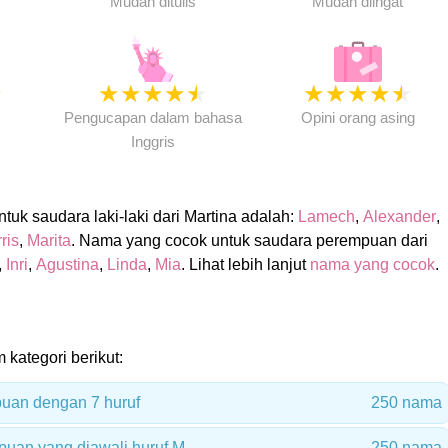
Mudah ditulis
Mudah diingat
★
★
★
★
★
★
★
★
★
★
★
Pengucapan dalam bahasa
Opini orang asing
Inggris
uk saudara laki-laki dari Martina adalah:
Lamech
,
Alexander
,
ris
,
Marita
. Nama yang cocok untuk saudara perempuan dari
,
Inri
,
Agustina
,
Linda
,
Mia
. Lihat lebih lanjut
nama yang cocok
.
 kategori berikut:
uan dengan 7 huruf
250 nama
uan yang diawali huruf M
250 nama