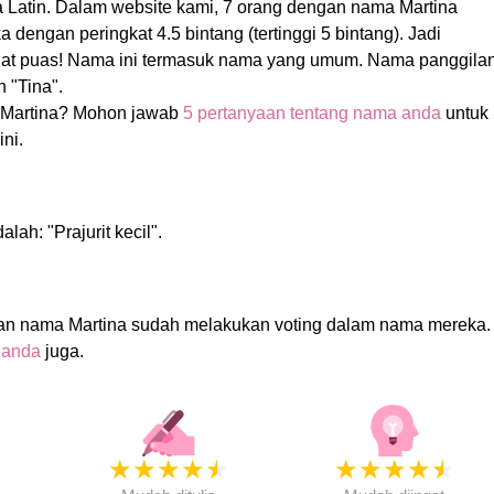
a Latin. Dalam website kami, 7 orang dengan nama Martina
dengan peringkat 4.5 bintang (tertinggi 5 bintang). Jadi
ngat puas! Nama ini termasuk nama yang umum. Nama panggila
 "Tina".
Martina? Mohon jawab
5 pertanyaan tentang nama anda
untuk
ni.
lah: "Prajurit kecil".
an nama Martina sudah melakukan voting dalam nama mereka.
 anda
juga.
★
★
★
★
★
★
★
★
★
★
★