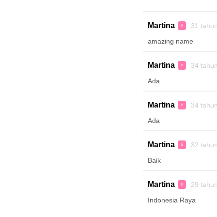
Martina
31 tahu
♀
amazing name
Martina
34 tahu
♀
Ada
Martina
34 tahu
♀
Ada
Martina
32 tahu
♀
Baik
Martina
29 tahu
♀
Indonesia Raya