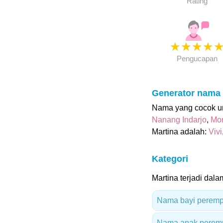
Rating
★
★
★
★
Pengucapan
Generator nama
Nama yang cocok unt
Nanang Indarjo
,
Mor
Martina adalah:
Vivi
Kategori
Martina terjadi dalam
Nama bayi peremp
Nama anak peremp