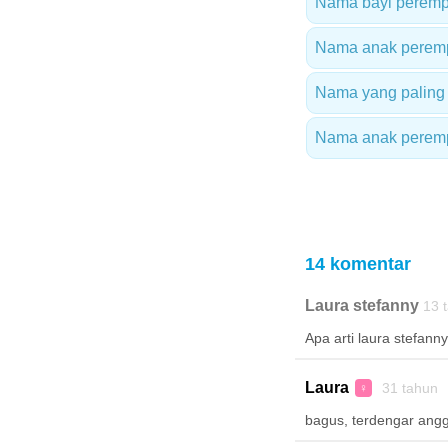
Nama bayi peremp
Nama anak perempu
Nama yang paling 
Nama anak peremp
14 komentar
Laura stefanny
13 
Apa arti laura stefanny
Laura
31 tahun 
♀
bagus, terdengar ang