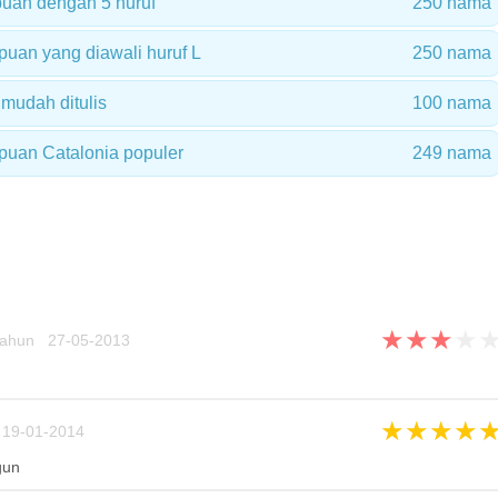
uan dengan 5 huruf
250 nama
an yang diawali huruf L
250 nama
mudah ditulis
100 nama
uan Catalonia populer
249 nama
★
★
★
★
tahun 27-05-2013
★
★
★
★
19-01-2014
gun