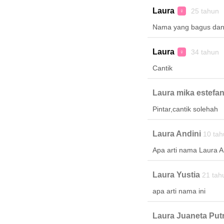
Laura
25 tahun 
♀
Nama yang bagus dan
Laura
34 tahun 
♀
Cantik
Laura mika estefan
Pintar,cantik solehah
Laura Andini
10 tah
Apa arti nama Laura A
Laura Yustia
21 tah
apa arti nama ini
Laura Juaneta Putr