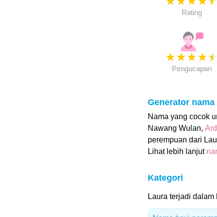
★
★
★
★
Rating
★
★
★
★
Pengucapan
Generator nama
Nama yang cocok unt
Nawang Wulan,
Ard
perempuan dari Laur
Lihat lebih lanjut
na
Kategori
Laura terjadi dalam 