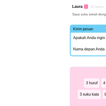
Laura
31 tahun 
♀
Saya suka sekali den
Kirim pesan
Apakah Anda ingin
Nama depan Anda 
3 huruf
4
3 suku kata