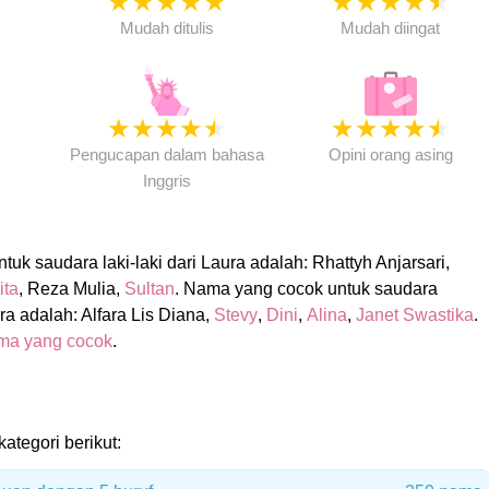
★
★
★
★
★
★
★
★
★
★
★
Mudah ditulis
Mudah diingat
★
★
★
★
★
★
★
★
★
★
★
Pengucapan dalam bahasa
Opini orang asing
Inggris
uk saudara laki-laki dari Laura adalah: Rhattyh Anjarsari,
ita
, Reza Mulia,
Sultan
. Nama yang cocok untuk saudara
a adalah: Alfara Lis Diana,
Stevy
,
Dini
,
Alina
,
Janet Swastika
.
ma yang cocok
.
kategori berikut: