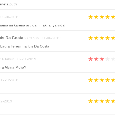
aneta putri
★
★
★
★
06-06-2019
ama ini karena arti dan maknanya indah
★
★
★
★
uis Da Costa
27 tahun 11-06-2019
Laura Teresinha luis Da Costa
★
★
★
★
16 tahun 02-11-2019
ra Alvina Mulia?
★
★
★
★
12-12-2019
★
★
★
★
12-2019