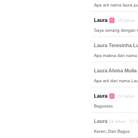
Apa arti nama laura ju
Laura
19 tahun 
♀
Saya senang dengan n
Laura Teresinha L
Apa makna dari nama 
Laura Alvina Mulia
Apa arti dari nama Lau
Laura
24 tahun 
♀
Bagussss
Laura
19 tahun 17-
Keren,,Dan Bagus