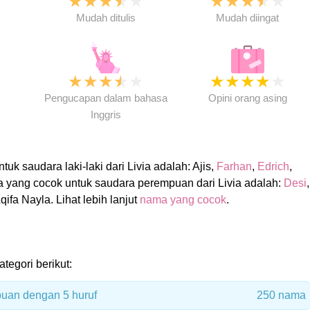
★
★
★
★
★
★
★
★
★
★
★
Mudah ditulis
Mudah diingat
★
★
★
★
★
★
★
★
★
★
★
Pengucapan dalam bahasa
Opini orang asing
Inggris
k saudara laki-laki dari Livia adalah: Ajis,
Farhan
,
Edrich
,
 yang cocok untuk saudara perempuan dari Livia adalah:
Desi
,
Aqifa Nayla. Lihat lebih lanjut
nama yang cocok
.
ategori berikut:
uan dengan 5 huruf
250 nama