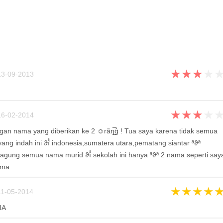
★
★
★
★
3-09-2013
★
★
★
★
6-02-2014
an nama yang diberikan ke 2 ☺rãη̲̅ĝ ! Tua saya karena tidak semua
ang indah ini ϑȋ̊ indonesia,sumatera utara,pematang siantar ªϑª
 agung semua nama murid ϑȋ̊ sekolah ini hanya ªϑª 2 nama seperti say
ama
★
★
★
★
1-05-2014
IA