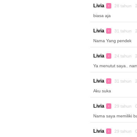
Livia
28 tahun 2
♀
biasa aja
Livia
31 tahun 2
♀
Nama Yang pendek
Livia
24 tahun 2
♀
Ya menutut saya.. na
Livia
31 tahun 2
♀
Aku suka
Livia
29 tahun 0
♀
Nama saya memiliki b
Livia
29 tahun 0
♀