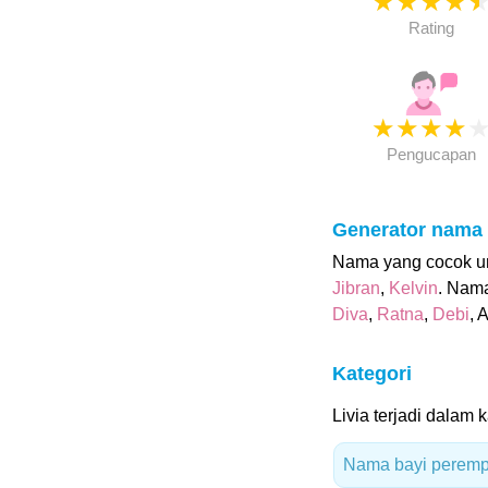
★
★
★
★
Rating
★
★
★
★
Pengucapan
Generator nama
Nama yang cocok untu
Jibran
,
Kelvin
. Nama
Diva
,
Ratna
,
Debi
, 
Kategori
Livia terjadi dalam k
Nama bayi peremp