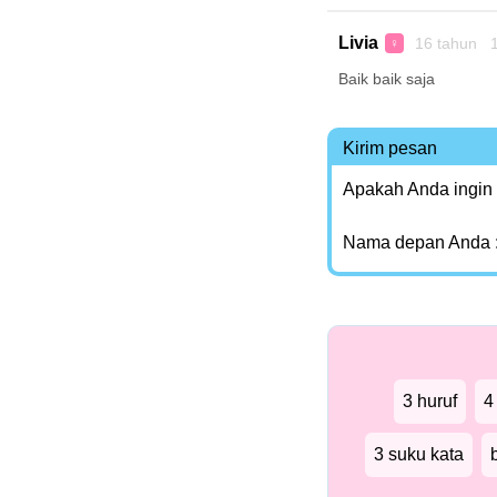
Livia
16 tahun 1
♀
Baik baik saja
Kirim pesan
Apakah Anda ingin
Nama depan Anda 
3 huruf
4
3 suku kata