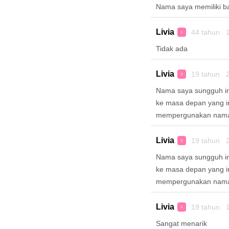
Nama saya memiliki b
Livia
44 tahun 1
♀
Tidak ada
Livia
19 tahun 2
♀
Nama saya sungguh in
ke masa depan yang i
mempergunakan nama 
Livia
19 tahun 2
♀
Nama saya sungguh in
ke masa depan yang i
mempergunakan nama 
Livia
19 tahun 1
♀
Sangat menarik