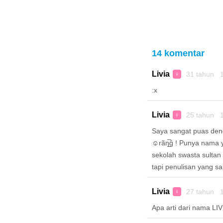
14 komentar
Livia
31 tahun 1
♀
:x
Livia
25 tahun 1
♀
Saya sangat puas deng
☺rãη̲̅ĝ ! Punya nama y
sekolah swasta sultan
tapi penulisan yang s
Livia
27 tahun 1
♀
Apa arti dari nama LIV