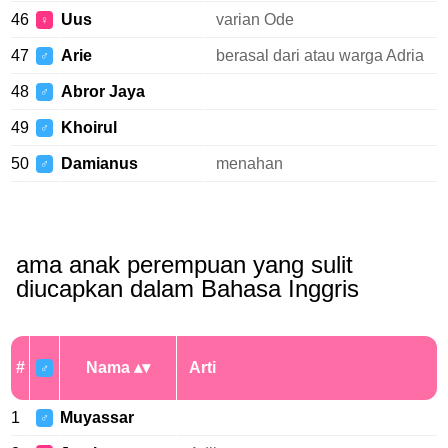
46
Uus
varian Ode
♀
47
Arie
berasal dari atau warga Adria
♂
48
Abror Jaya
♂
49
Khoirul
♂
50
Damianus
menahan
♂
ama anak perempuan yang sulit
diucapkan dalam Bahasa Inggris
#
Nama
Arti
♂
1
Muyassar
♂