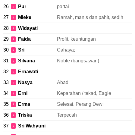
26
Pur
partai
♀
27
Mieke
Ramah, manis dan pahit, sedih
♀
28
Widayati
♀
29
Faida
Profit, keuntungan
♀
30
Sri
Cahaya;
♀
31
Silvana
Noble (bangsawan)
♀
32
Ernawati
♀
33
Nasya
Abadi
♀
34
Erni
Keparahan / tekad, Eagle
♀
35
Erma
Selesai. Perang Dewi
♀
36
Triska
Terpecah
♀
37
Sri Wahyuni
♀