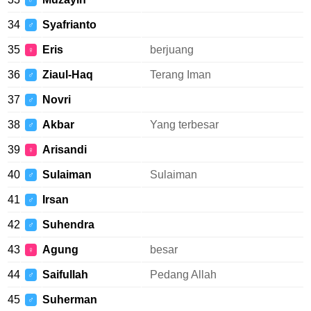
♂
34
Syafrianto
♂
35
Eris
berjuang
♀
36
Ziaul-Haq
Terang Iman
♂
37
Novri
♂
38
Akbar
Yang terbesar
♂
39
Arisandi
♀
40
Sulaiman
Sulaiman
♂
41
Irsan
♂
42
Suhendra
♂
43
Agung
besar
♀
44
Saifullah
Pedang Allah
♂
45
Suherman
♂