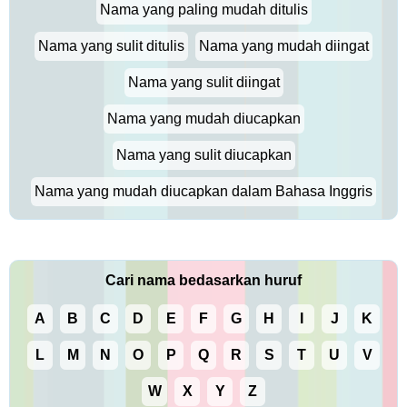
Nama yang paling mudah ditulis
Nama yang sulit ditulis
Nama yang mudah diingat
Nama yang sulit diingat
Nama yang mudah diucapkan
Nama yang sulit diucapkan
Nama yang mudah diucapkan dalam Bahasa Inggris
Cari nama bedasarkan huruf
A
B
C
D
E
F
G
H
I
J
K
L
M
N
O
P
Q
R
S
T
U
V
W
X
Y
Z