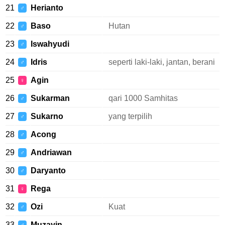
21
Herianto
♂
22
Baso
Hutan
♂
23
Iswahyudi
♂
24
Idris
seperti laki-laki, jantan, berani
♂
25
Agin
♀
26
Sukarman
qari 1000 Samhitas
♂
27
Sukarno
yang terpilih
♂
28
Acong
♂
29
Andriawan
♂
30
Daryanto
♂
31
Rega
♀
32
Ozi
Kuat
♂
33
Muzayin