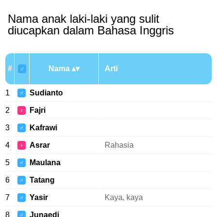
Nama anak laki-laki yang sulit
diucapkan dalam Bahasa Inggris
#
Nama
Arti
♂
1
Sudianto
♂
2
Fajri
♀
3
Kafrawi
♂
4
Asrar
Rahasia
♀
5
Maulana
♂
6
Tatang
♂
7
Yasir
Kaya, kaya
♂
8
Junaedi
♂