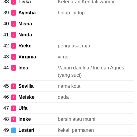
38
Liska
Ketenaran Kendali warrior
♀
39
Ayesha
hidup, hidup
♀
40
Misna
♀
41
Ninda
♀
42
Rieke
penguasa, raja
♀
43
Virginia
virgo
♀
44
Ines
Varian dari Ina / Ine dari Agnes
♀
(yang suci)
45
Sevilla
nama kota
♀
46
Meiske
dada
♀
47
Ulfa
♀
48
Ineke
bersih atau murni
♀
49
Lestari
kekal, permanen
♂