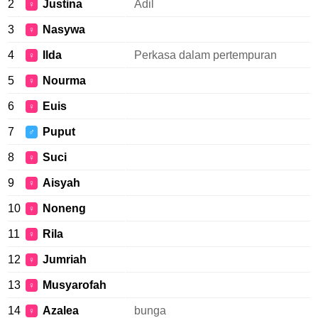
2
Justina
Adil
♀
3
Nasywa
♀
4
Ilda
Perkasa dalam pertempuran
♀
5
Nourma
♀
6
Euis
♀
7
Puput
♂
8
Suci
♀
9
Aisyah
♀
10
Noneng
♀
11
Rila
♀
12
Jumriah
♀
13
Musyarofah
♀
14
Azalea
bunga
♀