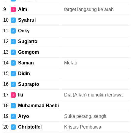
9
Aim
target langsung ke arah
♀
10
Syahrul
♂
11
Ocky
♂
12
Sugiarto
♂
13
Gomgom
♂
14
Saman
Melati
♂
15
Didin
♂
16
Suprapto
♂
17
Iki
Dia (Allah) mungkin tertawa
♀
18
Muhammad Hasbi
♂
19
Aryo
Suka perang, sengit
♂
20
Christoffel
Kristus Pembawa
♂