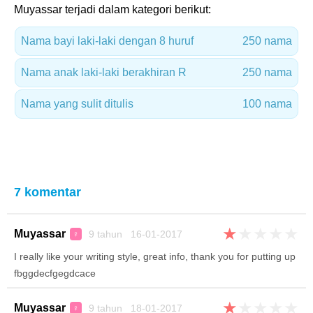
Muyassar terjadi dalam kategori berikut:
Nama bayi laki-laki dengan 8 huruf
250 nama
Nama anak laki-laki berakhiran R
250 nama
Nama yang sulit ditulis
100 nama
7 komentar
★
★
★
★
★
Muyassar
9 tahun 16-01-2017
♀
I really like your writing style, great info, thank you for putting up
fbggdecfgegdcace
★
★
★
★
★
Muyassar
9 tahun 18-01-2017
♀