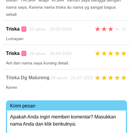
bukan ''TRISKA'' tetapi ''RISKA'' namun saya bangga dengan
nama saya. Karena nama triska itu nama yg sangat bagus
sekali
★
★
★
★
★
Triska
23 tahun 10-02-2020
♀
Lumayan
★
★
★
★
★
Triska
28 tahun 29-04-2020
♀
Arti dari nama saya kurang detail.
★
★
★
★
★
Triska Dg Malureng
28 tahun 21-07-2023
Keren
Kirim pesan
Apakah Anda ingin memberi komentar? Masukkan
nama Anda dan klik berikutnya: