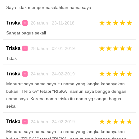
Saya tidak mempermasalahkan nama saya
★
★
★
★
★
Triska
26 tahun 23-11-2018
♀
Sangat bagus sekali
★
★
★
★
★
Triska
28 tahun 02-01-2019
♀
Tidak
★
★
★
★
★
Triska
24 tahun 24-02-2019
♀
Menurut saya nama saya itu nama yang langka kebanyakan
bukan ''TRISKA'' tetapi ''RISKA'' namun saya bangga dengan
nama saya. Karena nama triska itu nama yg sangat bagus
sekali
★
★
★
★
★
Triska
24 tahun 24-02-2019
♀
Menurut saya nama saya itu nama yang langka kebanyakan