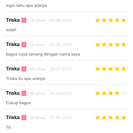
Ingin tahu apa artinya
★
★
★
★
★
Triska
28 tahun 04-06-2014
♀
indah
★
★
★
★
★
Triska
24 tahun 25-06-2014
♀
bagus saya senang dengan nama saya
★
★
★
★
★
Triska
28 tahun 28-07-2014
♀
Triska itu apa artinya
★
★
★
★
★
Triska
28 tahun 14-04-2015
♀
Cukup bagus
★
★
★
★
★
Triska
30 tahun 27-05-2015
♀
Ya