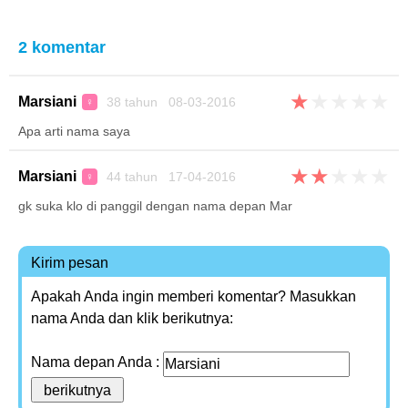
2 komentar
★
★
★
★
★
Marsiani
38 tahun 08-03-2016
♀
Apa arti nama saya
★
★
★
★
★
Marsiani
44 tahun 17-04-2016
♀
gk suka klo di panggil dengan nama depan Mar
Kirim pesan
Apakah Anda ingin memberi komentar? Masukkan
nama Anda dan klik berikutnya:
Nama depan Anda :