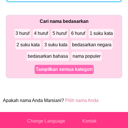
Cari nama bedasarkan
3 huruf
4 huruf
5 huruf
6 huruf
1 suku kata
2 suku kata
3 suku kata
bedasarkan negara
bedasarkan bahasa
nama populer
Tampilkan semua kategori
Apakah nama Anda Marsiani?
Pilih nama Anda
Change Language
Kontak