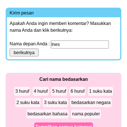
Kirim pesan
Apakah Anda ingin memberi komentar? Masukkan
nama Anda dan klik berikutnya:
Nama depan Anda :
Cari nama bedasarkan
3 huruf
4 huruf
5 huruf
6 huruf
1 suku kata
2 suku kata
3 suku kata
bedasarkan negara
bedasarkan bahasa
nama populer
Tampilkan semua kategori