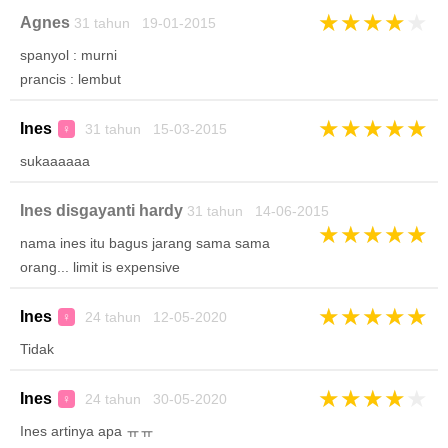
★
★
★
★
★
Agnes
31 tahun 19-01-2015
spanyol : murni
prancis : lembut
★
★
★
★
★
Ines
31 tahun 15-03-2015
♀
sukaaaaaa
Ines disgayanti hardy
31 tahun 14-06-2015
★
★
★
★
★
nama ines itu bagus jarang sama sama
orang... limit is expensive
★
★
★
★
★
Ines
24 tahun 12-05-2020
♀
Tidak
★
★
★
★
★
Ines
24 tahun 30-05-2020
♀
Ines artinya apa ㅠㅠ