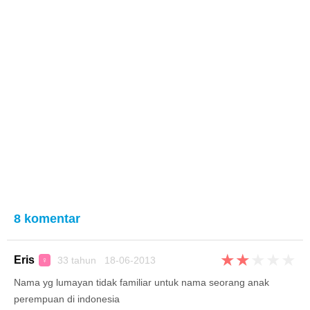
8 komentar
★
★
★
★
★
Eris
33 tahun 18-06-2013
♀
Nama yg lumayan tidak familiar untuk nama seorang anak
perempuan di indonesia