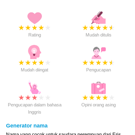
★
★
★
★
★
★
★
★
★
★
Rating
Mudah ditulis
★
★
★
★
★
★
★
★
★
★
Mudah diingat
Pengucapan
★
★
★
★
★
★
★
★
★
★
Pengucapan dalam bahasa
Opini orang asing
Inggris
Generator nama
Nama yang cocok untuk saudara perempuan dari Eris