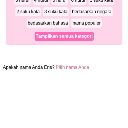
3 huruf
4 huruf
5 huruf
6 huruf
1 suku kata
2 suku kata
3 suku kata
bedasarkan negara
bedasarkan bahasa
nama populer
Tampilkan semua kategori
Apakah nama Anda Eris?
Pilih nama Anda