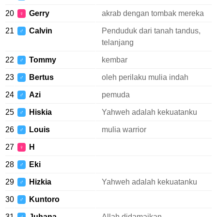
20
Gerry
akrab dengan tombak mereka
♀
21
Calvin
Penduduk dari tanah tandus,
♂
telanjang
22
Tommy
kembar
♂
23
Bertus
oleh perilaku mulia indah
♂
24
Azi
pemuda
♂
25
Hiskia
Yahweh adalah kekuatanku
♂
26
Louis
mulia warrior
♂
27
H
♀
28
Eki
♂
29
Hizkia
Yahweh adalah kekuatanku
♂
30
Kuntoro
♂
31
Juhana
Allah didamaikan