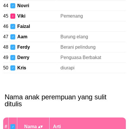
44
Novri
♂
45
Viki
Pemenang
♀
46
Faizal
♂
47
Aam
Burung elang
♂
48
Ferdy
Berani pelindung
♂
49
Derry
Penguasa Berbakat
♂
50
Kris
diurapi
♂
Nama anak perempuan yang sulit
ditulis
#
Nama
Arti
♂