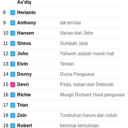
As'diq
8
Herianto
♂
9
Anthony
tak ternilai
♂
10
Hansen
Varian dari John
♂
11
Sheva
Sumpah, janji
♂
12
John
Yahweh adalah murah hati
♂
13
Elvin
Teman
♂
14
Donny
Dunia Penguasa
♂
15
Devri
Pada. varian dari Deborah
♀
16
Richie
Mungil Richard: Hard penguasa
♂
17
Trian
♂
18
Zein
Tumbuhan harum dan indah
♂
19
Robert
bersinar kemuliaan
♂