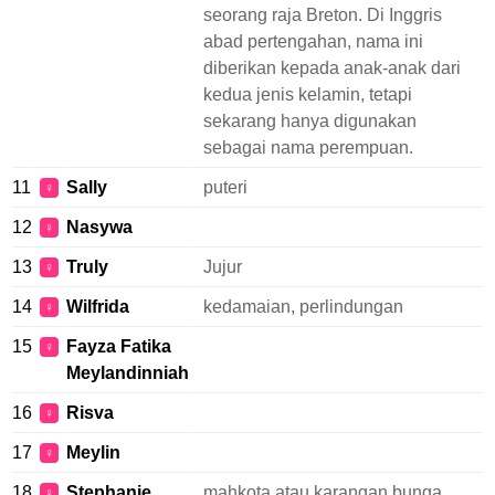
seorang raja Breton. Di Inggris
abad pertengahan, nama ini
diberikan kepada anak-anak dari
kedua jenis kelamin, tetapi
sekarang hanya digunakan
sebagai nama perempuan.
11
Sally
puteri
♀
12
Nasywa
♀
13
Truly
Jujur
♀
14
Wilfrida
kedamaian, perlindungan
♀
15
Fayza Fatika
♀
Meylandinniah
16
Risva
♀
17
Meylin
♀
18
Stephanie
mahkota atau karangan bunga
♀