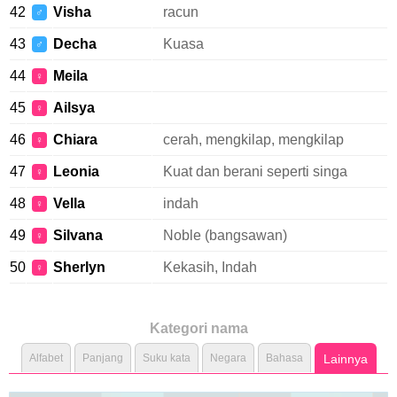
42
Visha
racun
♂
43
Decha
Kuasa
♂
44
Meila
♀
45
Ailsya
♀
46
Chiara
cerah, mengkilap, mengkilap
♀
47
Leonia
Kuat dan berani seperti singa
♀
48
Vella
indah
♀
49
Silvana
Noble (bangsawan)
♀
50
Sherlyn
Kekasih, Indah
♀
Kategori nama
Alfabet
Panjang
Suku kata
Negara
Bahasa
Lainnya