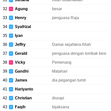
♂
32
Agung
besar
♀
33
Henry
penguasa Raja
♂
34
Syafrizal
♂
35
Iyan
♂
36
Jeffry
Damai sejahtera Allah
♂
37
Gerald
penguasa dengan tombak besi
♂
38
Vicky
Pemenang
♀
39
Gandhi
Matahari
♂
40
James
dia pegangan tumit
♂
41
Hariyanto
♂
42
Christian
diurapi
♂
43
Faqih
bijaksana
♂