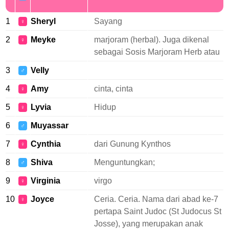
1
Sheryl
Sayang
♀
2
Meyke
marjoram (herbal). Juga dikenal
♀
sebagai Sosis Marjoram Herb atau
3
Velly
♂
4
Amy
cinta, cinta
♀
5
Lyvia
Hidup
♀
6
Muyassar
♂
7
Cynthia
dari Gunung Kynthos
♀
8
Shiva
Menguntungkan;
♂
9
Virginia
virgo
♀
10
Joyce
Ceria. Ceria. Nama dari abad ke-7
♀
pertapa Saint Judoc (St Judocus St
Josse), yang merupakan anak