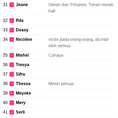
31
Jeane
Varian dari Yohanes. Tuhan murah
♀
hati
32
Rila
♀
33
Deasy
♀
34
Nicoline
victor pada orang-orang, dicintai
♀
oleh semua
35
Mishel
Cahaya
♀
36
Tresya
♀
37
Sifra
♀
38
Thessa
Mesin penuai
♀
39
Meyske
♀
40
Mery
♀
41
Serli
♀