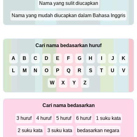
Nama yang sulit diucapkan
Nama yang mudah diucapkan dalam Bahasa Inggris
Cari nama bedasarkan huruf
A
B
C
D
E
F
G
H
I
J
K
L
M
N
O
P
Q
R
S
T
U
V
W
X
Y
Z
Cari nama bedasarkan
3 huruf
4 huruf
5 huruf
6 huruf
1 suku kata
2 suku kata
3 suku kata
bedasarkan negara