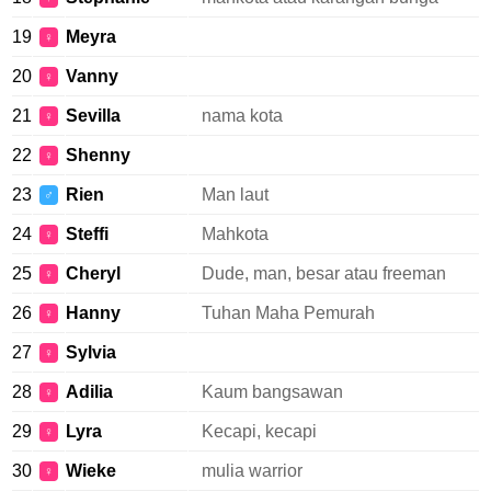
19
Meyra
♀
20
Vanny
♀
21
Sevilla
nama kota
♀
22
Shenny
♀
23
Rien
Man laut
♂
24
Steffi
Mahkota
♀
25
Cheryl
Dude, man, besar atau freeman
♀
26
Hanny
Tuhan Maha Pemurah
♀
27
Sylvia
♀
28
Adilia
Kaum bangsawan
♀
29
Lyra
Kecapi, kecapi
♀
30
Wieke
mulia warrior
♀