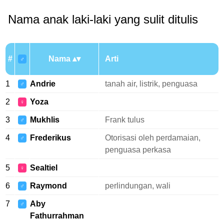
Nama anak laki-laki yang sulit ditulis
#
Nama
Arti
♂
1
Andrie
tanah air, listrik, penguasa
♂
2
Yoza
♀
3
Mukhlis
Frank tulus
♂
4
Frederikus
Otorisasi oleh perdamaian,
♂
penguasa perkasa
5
Sealtiel
♀
6
Raymond
perlindungan, wali
♂
7
Aby
♂
Fathurrahman