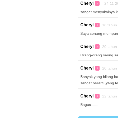
Cheryl
24-11-2
♀
sangat menyukainya k
Cheryl
18 tahun
♀
Saya senang mempuny
Cheryl
20 tahun
♀
Orang-orang sering s
Cheryl
20 tahun
♀
Banyak yang bilang bah
sangat berarti (yang te
Cheryl
22 tahun
♀
Bagus.......