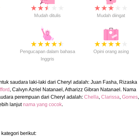
★
★
★
★
★
★
★
★
★
★
★
Mudah ditulis
Mudah diingat
★
★
★
★
★
★
★
★
★
★
★
Pengucapan dalam bahasa
Opini orang asing
Inggris
uk saudara laki-laki dari Cheryl adalah: Juan Fasha, Rizaska
fford
, Calvyn Azriel Natanael, Atharizz Gibran Natanael. Nama
audara perempuan dari Cheryl adalah:
Chella
,
Clarissa
,
Gomes
,
lebih lanjut
nama yang cocok
.
 kategori berikut: