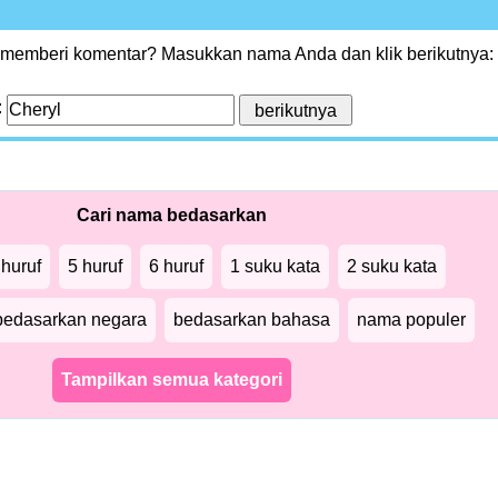
 memberi komentar? Masukkan nama Anda dan klik berikutnya:
:
Cari nama bedasarkan
 huruf
5 huruf
6 huruf
1 suku kata
2 suku kata
bedasarkan negara
bedasarkan bahasa
nama populer
Tampilkan semua kategori