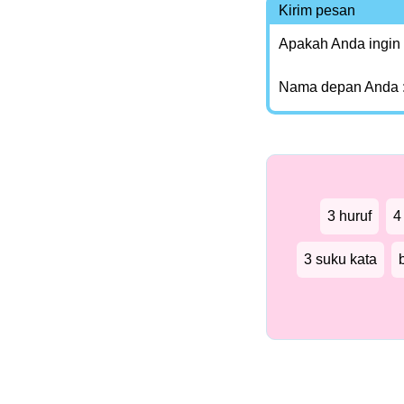
Kirim pesan
Apakah Anda ingin
Nama depan Anda 
3 huruf
4
3 suku kata