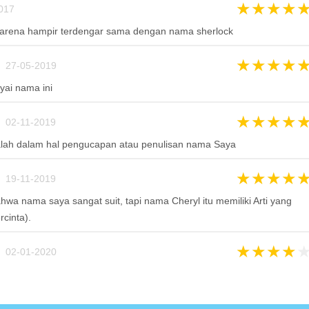
★
★
★
★
017
arena hampir terdengar sama dengan nama sherlock
★
★
★
★
 27-05-2019
ai nama ini
★
★
★
★
 02-11-2019
alah dalam hal pengucapan atau penulisan nama Saya
★
★
★
★
 19-11-2019
wa nama saya sangat suit, tapi nama Cheryl itu memiliki Arti yang
rcinta).
★
★
★
★
 02-01-2020