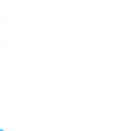
★
★
★
★
★