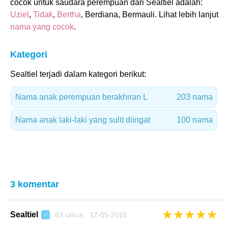
cocok untuk saudara perempuan dari Sealtiel adalah:
Uziel
,
Tidak
,
Bertha
, Berdiana, Bermauli. Lihat lebih lanjut
nama yang cocok
.
Kategori
Sealtiel terjadi dalam kategori berikut:
Nama anak perempuan berakhiran L
203 nama
Nama anak laki-laki yang sulit diingat
100 nama
3 komentar
★
★
★
★
★
Sealtiel
63 tahun 12-05-2016
♂