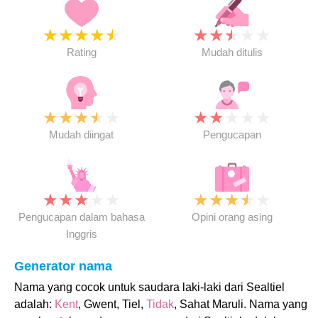
★
★
★
★
★
★
★
★
★
★
Rating
Mudah ditulis
★
★
★
★
★
★
★
★
★
★
Mudah diingat
Pengucapan
★
★
★
★
★
★
★
★
★
★
Pengucapan dalam bahasa
Opini orang asing
Inggris
Generator nama
Nama yang cocok untuk saudara laki-laki dari Sealtiel
adalah:
Kent
, Gwent, Tiel,
Tidak
, Sahat Maruli. Nama yang