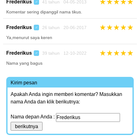
★
★
★
★
★
Frederikus
41 tahun 04-05-2013
♂
Komentar sering dipanggil nama tikus.
★
★
★
★
★
Frederikus
26 tahun 20-06-2017
♂
Ya,menurut saya keren
★
★
★
★
★
Frederikus
39 tahun 12-10-2022
♂
Nama yang bagus
Kirim pesan
Apakah Anda ingin memberi komentar? Masukkan
nama Anda dan klik berikutnya:
Nama depan Anda :