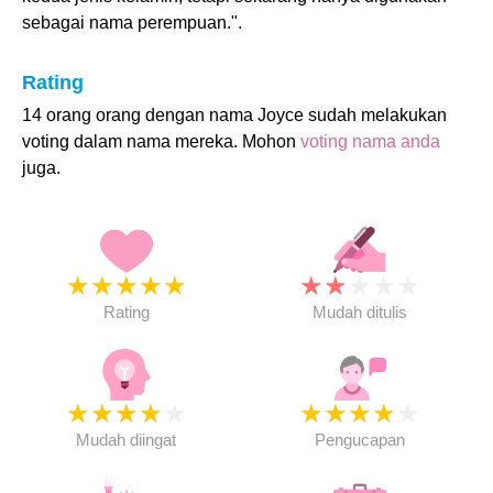
sebagai nama perempuan.".
Rating
14 orang orang dengan nama Joyce sudah melakukan
voting dalam nama mereka. Mohon
voting nama anda
juga.
★
★
★
★
★
★
★
★
★
★
Rating
Mudah ditulis
★
★
★
★
★
★
★
★
★
★
Mudah diingat
Pengucapan