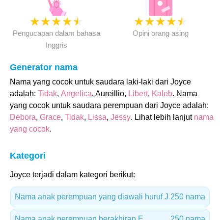
★
★
★
★
★
★
★
★
★
★
Pengucapan dalam bahasa
Opini orang asing
Inggris
Generator nama
Nama yang cocok untuk saudara laki-laki dari Joyce
adalah:
Tidak
,
Angelica
, Aureillio,
Libert
,
Kaleb
. Nama
yang cocok untuk saudara perempuan dari Joyce adalah:
Debora
,
Grace
,
Tidak
,
Lissa
,
Jessy
. Lihat lebih lanjut
nama
yang cocok
.
Kategori
Joyce terjadi dalam kategori berikut:
Nama anak perempuan yang diawali huruf J
250 nama
Nama anak perempuan berakhiran E
250 nama