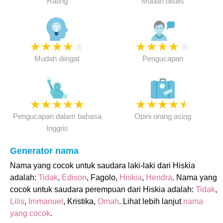
Rating
Mudah ditulis
★
★
★
★
★
★
★
★
★
★
Mudah diingat
Pengucapan
★
★
★
★
★
★
★
★
★
★
Pengucapan dalam bahasa
Opini orang asing
Inggris
Generator nama
Nama yang cocok untuk saudara laki-laki dari Hiskia
adalah:
Tidak
,
Edison
, Fagolo,
Hiskia
,
Hendra
. Nama yang
cocok untuk saudara perempuan dari Hiskia adalah:
Tidak
,
Lilis
,
Immanuel
, Kristika,
Omah
. Lihat lebih lanjut
nama
yang cocok
.