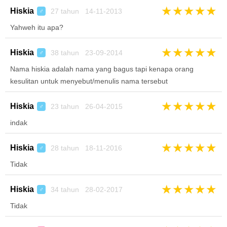
★
★
★
★
★
Hiskia
27 tahun 14-11-2013
♂
Yahweh itu apa?
★
★
★
★
★
Hiskia
38 tahun 23-09-2014
♂
Nama hiskia adalah nama yang bagus tapi kenapa orang
kesulitan untuk menyebut/menulis nama tersebut
★
★
★
★
★
Hiskia
23 tahun 26-04-2015
♂
indak
★
★
★
★
★
Hiskia
28 tahun 18-11-2016
♂
Tidak
★
★
★
★
★
Hiskia
34 tahun 28-02-2017
♂
Tidak