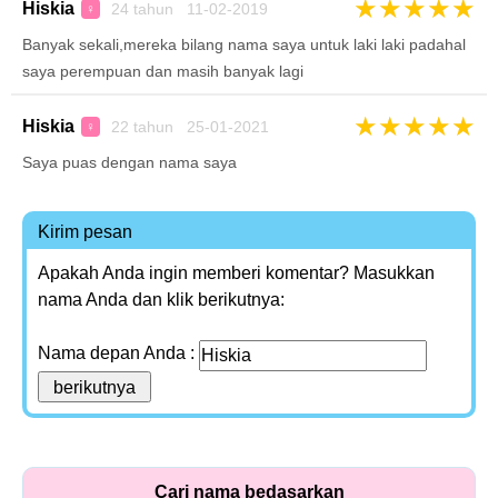
★
★
★
★
★
Hiskia
24 tahun 11-02-2019
♀
Banyak sekali,mereka bilang nama saya untuk laki laki padahal
saya perempuan dan masih banyak lagi
★
★
★
★
★
Hiskia
22 tahun 25-01-2021
♀
Saya puas dengan nama saya
Kirim pesan
Apakah Anda ingin memberi komentar? Masukkan
nama Anda dan klik berikutnya:
Nama depan Anda :
Cari nama bedasarkan