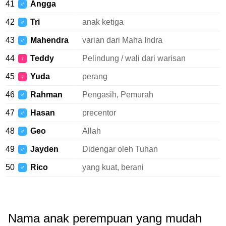
41
Angga
♂
42
Tri
anak ketiga
♂
43
Mahendra
varian dari Maha Indra
♂
44
Teddy
Pelindung / wali dari warisan
♀
45
Yuda
perang
♀
46
Rahman
Pengasih, Pemurah
♂
47
Hasan
precentor
♂
48
Geo
Allah
♂
49
Jayden
Didengar oleh Tuhan
♂
50
Rico
yang kuat, berani
♂
Nama anak perempuan yang mudah