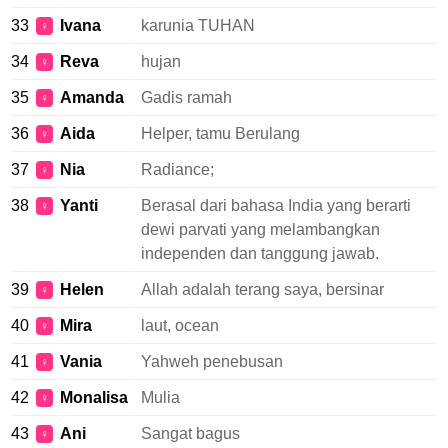
33
Ivana
karunia TUHAN
♀
34
Reva
hujan
♀
35
Amanda
Gadis ramah
♀
36
Aida
Helper, tamu Berulang
♀
37
Nia
Radiance;
♀
38
Yanti
Berasal dari bahasa India yang berarti
♀
dewi parvati yang melambangkan
independen dan tanggung jawab.
39
Helen
Allah adalah terang saya, bersinar
♀
40
Mira
laut, ocean
♀
41
Vania
Yahweh penebusan
♀
42
Monalisa
Mulia
♀
43
Ani
Sangat bagus
♀