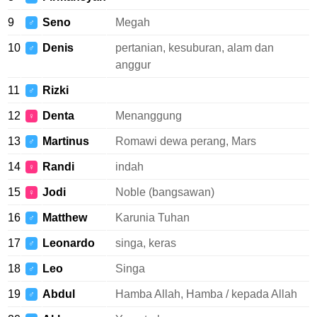
9
Seno
Megah
♂
10
Denis
pertanian, kesuburan, alam dan
♂
anggur
11
Rizki
♂
12
Denta
Menanggung
♀
13
Martinus
Romawi dewa perang, Mars
♂
14
Randi
indah
♀
15
Jodi
Noble (bangsawan)
♀
16
Matthew
Karunia Tuhan
♂
17
Leonardo
singa, keras
♂
18
Leo
Singa
♂
19
Abdul
Hamba Allah, Hamba / kepada Allah
♂