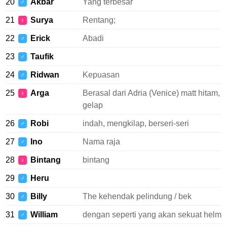
20
Akbar
Yang terbesar
♂
21
Surya
Rentang;
♀
22
Erick
Abadi
♂
23
Taufik
♂
24
Ridwan
Kepuasan
♂
25
Arga
Berasal dari Adria (Venice) matt hitam,
♀
gelap
26
Robi
indah, mengkilap, berseri-seri
♂
27
Ino
Nama raja
♂
28
Bintang
bintang
♀
29
Heru
♂
30
Billy
The kehendak pelindung / bek
♂
31
William
dengan seperti yang akan sekuat helm
♂