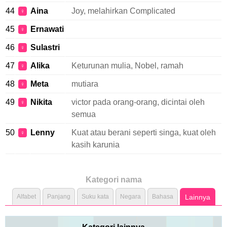
44
Aina
Joy, melahirkan Complicated
♀
45
Ernawati
♀
46
Sulastri
♀
47
Alika
Keturunan mulia, Nobel, ramah
♀
48
Meta
mutiara
♀
49
Nikita
victor pada orang-orang, dicintai oleh
♀
semua
50
Lenny
Kuat atau berani seperti singa, kuat oleh
♀
kasih karunia
Kategori nama
Alfabet
Panjang
Suku kata
Negara
Bahasa
Lainnya