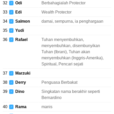
32
Odi
Berbahagialah Protector
♂
33
Edi
Wealth Protector
♂
34
Salmon
damai, sempurna, ia penghargaan
♂
35
Yudi
♂
36
Rafael
Tuhan menyembuhkan,
♂
menyembuhkan, disembunyikan
Tuhan (Ibrani), Tuhan akan
menyembuhkan (Inggris-Amerika),
Spiritual, Pencari sejati
37
Marzuki
♂
38
Derry
Penguasa Berbakat
♂
39
Dino
Singkatan nama berakhir seperti
♂
Bernardino
40
Rama
manis
♂