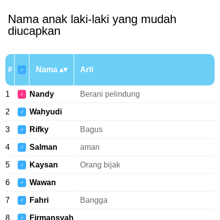
Nama anak laki-laki yang mudah
diucapkan
#
Nama
Arti
♂
1
Nandy
Berani pelindung
♀
2
Wahyudi
♂
3
Rifky
Bagus
♂
4
Salman
aman
♂
5
Kaysan
Orang bijak
♂
6
Wawan
♂
7
Fahri
Bangga
♂
8
Firmansyah
♂