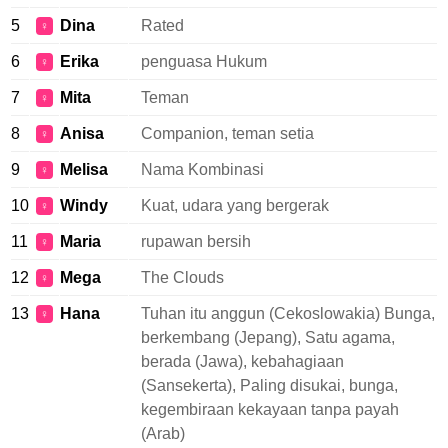
5
Dina
Rated
♀
6
Erika
penguasa Hukum
♀
7
Mita
Teman
♀
8
Anisa
Companion, teman setia
♀
9
Melisa
Nama Kombinasi
♀
10
Windy
Kuat, udara yang bergerak
♀
11
Maria
rupawan bersih
♀
12
Mega
The Clouds
♀
13
Hana
Tuhan itu anggun (Cekoslowakia) Bunga,
♀
berkembang (Jepang), Satu agama,
berada (Jawa), kebahagiaan
(Sansekerta), Paling disukai, bunga,
kegembiraan kekayaan tanpa payah
(Arab)