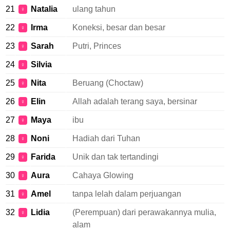
21
Natalia
ulang tahun
♀
22
Irma
Koneksi, besar dan besar
♀
23
Sarah
Putri, Princes
♀
24
Silvia
♀
25
Nita
Beruang (Choctaw)
♀
26
Elin
Allah adalah terang saya, bersinar
♀
27
Maya
ibu
♀
28
Noni
Hadiah dari Tuhan
♀
29
Farida
Unik dan tak tertandingi
♀
30
Aura
Cahaya Glowing
♀
31
Amel
tanpa lelah dalam perjuangan
♀
32
Lidia
(Perempuan) dari perawakannya mulia,
♀
alam