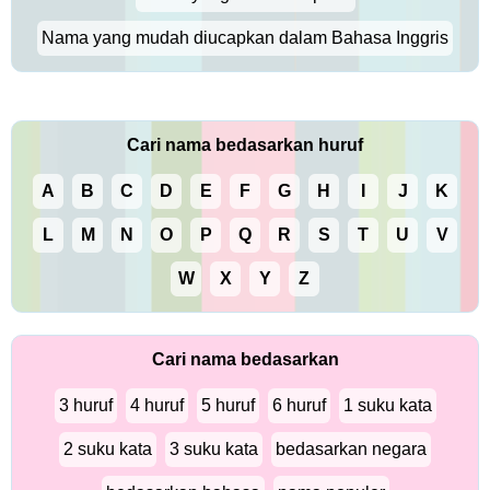
Nama yang mudah diucapkan dalam Bahasa Inggris
Cari nama bedasarkan huruf
A
B
C
D
E
F
G
H
I
J
K
L
M
N
O
P
Q
R
S
T
U
V
W
X
Y
Z
Cari nama bedasarkan
3 huruf
4 huruf
5 huruf
6 huruf
1 suku kata
2 suku kata
3 suku kata
bedasarkan negara