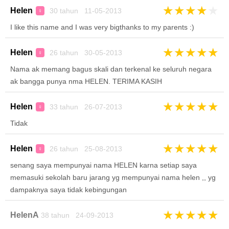
★
★
★
★
★
Helen
30 tahun 11-05-2013
♀
I like this name and I was very bigthanks to my parents :)
★
★
★
★
★
Helen
26 tahun 30-05-2013
♀
Nama ak memang bagus skali dan terkenal ke seluruh negara
ak bangga punya nma HELEN. TERIMA KASIH
★
★
★
★
★
Helen
33 tahun 26-07-2013
♀
Tidak
★
★
★
★
★
Helen
26 tahun 25-08-2013
♀
senang saya mempunyai nama HELEN karna setiap saya
memasuki sekolah baru jarang yg mempunyai nama helen ,, yg
dampaknya saya tidak kebingungan
★
★
★
★
★
HelenA
38 tahun 24-09-2013