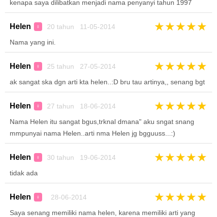
kenapa saya dilibatkan menjadi nama penyanyi tahun 1997
★
★
★
★
★
Helen
20 tahun 11-05-2014
♀
Nama yang ini.
★
★
★
★
★
Helen
25 tahun 27-05-2014
♀
ak sangat ska dgn arti kta helen..:D bru tau artinya,, senang bgt
★
★
★
★
★
Helen
27 tahun 18-06-2014
♀
Nama Helen itu sangat bgus,trknal dmana" aku sngat snang
mmpunyai nama Helen..arti nma Helen jg bgguuss...:)
★
★
★
★
★
Helen
30 tahun 19-06-2014
♀
tidak ada
★
★
★
★
★
Helen
28-06-2014
♀
Saya senang memiliki nama helen, karena memiliki arti yang