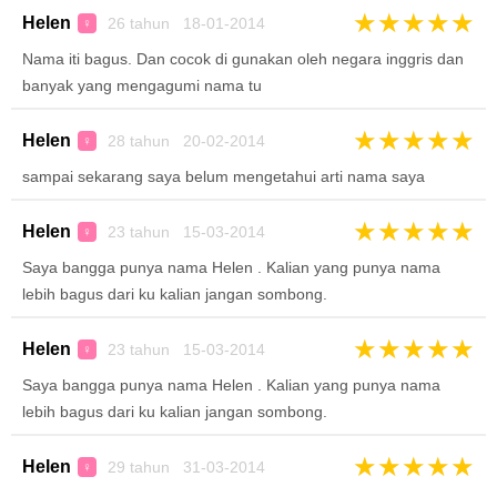
★
★
★
★
★
Helen
26 tahun 18-01-2014
♀
Nama iti bagus. Dan cocok di gunakan oleh negara inggris dan
banyak yang mengagumi nama tu
★
★
★
★
★
Helen
28 tahun 20-02-2014
♀
sampai sekarang saya belum mengetahui arti nama saya
★
★
★
★
★
Helen
23 tahun 15-03-2014
♀
Saya bangga punya nama Helen . Kalian yang punya nama
lebih bagus dari ku kalian jangan sombong.
★
★
★
★
★
Helen
23 tahun 15-03-2014
♀
Saya bangga punya nama Helen . Kalian yang punya nama
lebih bagus dari ku kalian jangan sombong.
★
★
★
★
★
Helen
29 tahun 31-03-2014
♀