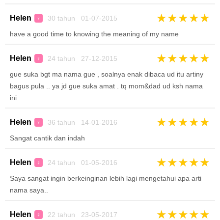
★
★
★
★
★
Helen
30 tahun 01-07-2015
♀
have a good time to knowing the meaning of my name
★
★
★
★
★
Helen
24 tahun 27-12-2015
♀
gue suka bgt ma nama gue , soalnya enak dibaca ud itu artiny
bagus pula .. ya jd gue suka amat . tq mom&dad ud ksh nama
ini
★
★
★
★
★
Helen
36 tahun 14-01-2016
♀
Sangat cantik dan indah
★
★
★
★
★
Helen
24 tahun 01-05-2016
♀
Saya sangat ingin berkeinginan lebih lagi mengetahui apa arti
nama saya..
★
★
★
★
★
Helen
22 tahun 23-05-2017
♀