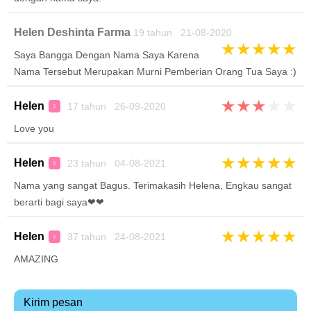
Helen Deshinta Farma
19 tahun 21-08-2020
★
★
★
★
★
Saya Bangga Dengan Nama Saya Karena
Nama Tersebut Merupakan Murni Pemberian Orang Tua Saya :)
★
★
★
★
★
Helen
17 tahun 26-09-2020
♀
Love you
★
★
★
★
★
Helen
23 tahun 04-08-2021
♀
Nama yang sangat Bagus. Terimakasih Helena, Engkau sangat
berarti bagi saya❤❤
★
★
★
★
★
Helen
37 tahun 24-08-2021
♀
AMAZING
Kirim pesan