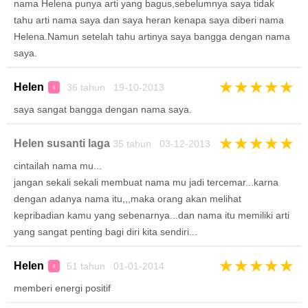
nama Helena punya arti yang bagus,sebelumnya saya tidak
tahu arti nama saya dan saya heran kenapa saya diberi nama
Helena.Namun setelah tahu artinya saya bangga dengan nama
saya.
★
★
★
★
★
Helen
36 tahun 19-10-2013
♀
saya sangat bangga dengan nama saya.
★
★
★
★
★
Helen susanti laga
35 tahun 03-12-2013
cintailah nama mu...
jangan sekali sekali membuat nama mu jadi tercemar...karna
dengan adanya nama itu,,,maka orang akan melihat
kepribadian kamu yang sebenarnya...dan nama itu memiliki arti
yang sangat penting bagi diri kita sendiri...
★
★
★
★
★
Helen
51 tahun 01-01-2014
♀
memberi energi positif