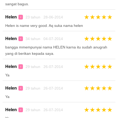
sangat bagus.
★
★
★
★
★
Helen
23 tahun 28-06-2014
♀
Helen is name very good. Aq suka nama helen
★
★
★
★
★
Helen
34 tahun 04-07-2014
♀
bangga mmempunyai nama HELEN karna itu sudah anugrah
yang di berikan kepada saya.
★
★
★
★
★
Helen
29 tahun 26-07-2014
♀
Ya
★
★
★
★
★
Helen
29 tahun 26-07-2014
♀
Ya
★
★
★
★
★
Helen
29 tahun 26-07-2014
♀