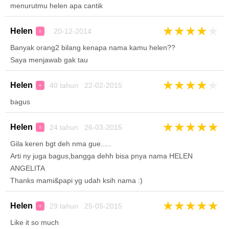
menurutmu helen apa cantik
★
★
★
★
★
Helen
20-12-2014
♀
Banyak orang2 bilang kenapa nama kamu helen??
Saya menjawab gak tau
★
★
★
★
★
Helen
40 tahun 22-02-2015
♀
bagus
★
★
★
★
★
Helen
24 tahun 26-03-2015
♀
Gila keren bgt deh nma gue.....
Arti ny juga bagus,bangga dehh bisa pnya nama HELEN
ANGELITA
Thanks mami&papi yg udah ksih nama :)
★
★
★
★
★
Helen
29 tahun 25-05-2015
♀
Like it so much