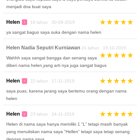
menjadi doa buat saya
★
★
★
★
★
Helen
18 tahun 30-09-2019
♀
ya sangat bagus saya suka dengan nama helen
Helen Nadia Seputri Kurniawan
24 tahun 19-10-2019
★
★
★
★
★
Wahhh saya sangat bangga dan senang saya
diberi nama helen,yang arti nya juga sangat bagus
★
★
★
★
★
Helen
22 tahun 17-11-2019
♀
saya puas, karena jarang saya bertemu orang dengan nama
helen
★
★
★
★
★
Helen
23 tahun 24-11-2019
♀
Helen di nama saya hanya memiliki 1 “L” tetapi masih banyak
yang menuliskan nama saya “Hellen” tetapi saya tetap senang
dengan nama saya.