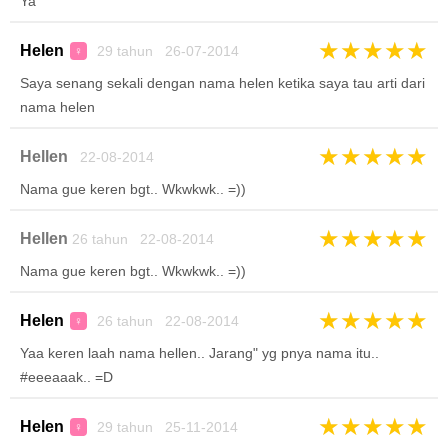
Ya
★
★
★
★
★
Helen
29 tahun 26-07-2014
♀
Saya senang sekali dengan nama helen ketika saya tau arti dari
nama helen
★
★
★
★
★
Hellen
22-08-2014
Nama gue keren bgt.. Wkwkwk.. =))
★
★
★
★
★
Hellen
26 tahun 22-08-2014
Nama gue keren bgt.. Wkwkwk.. =))
★
★
★
★
★
Helen
26 tahun 22-08-2014
♀
Yaa keren laah nama hellen.. Jarang" yg pnya nama itu..
#eeeaaak.. =D
★
★
★
★
★
Helen
29 tahun 25-11-2014
♀