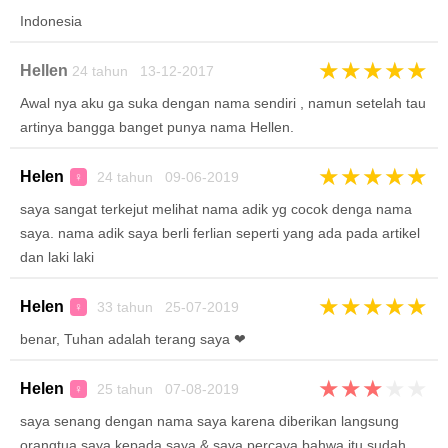
Indonesia
★
★
★
★
★
Hellen
24 tahun 13-12-2017
Awal nya aku ga suka dengan nama sendiri , namun setelah tau
artinya bangga banget punya nama Hellen.
★
★
★
★
★
Helen
24 tahun 09-06-2019
♀
saya sangat terkejut melihat nama adik yg cocok denga nama
saya. nama adik saya berli ferlian seperti yang ada pada artikel
dan laki laki
★
★
★
★
★
Helen
33 tahun 25-07-2019
♀
benar, Tuhan adalah terang saya ❤
★
★
★
★
★
Helen
25 tahun 07-08-2019
♀
saya senang dengan nama saya karena diberikan langsung
orangtua saya kepada saya & saya percaya bahwa itu sudah