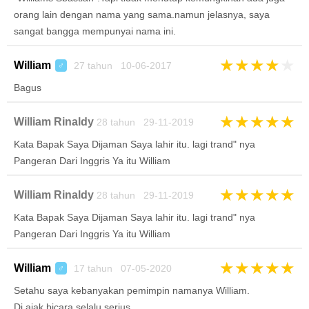
orang lain dengan nama yang sama.namun jelasnya, saya
sangat bangga mempunyai nama ini.
★
★
★
★
★
William
27 tahun 10-06-2017
♂
Bagus
★
★
★
★
★
William Rinaldy
28 tahun 29-11-2019
Kata Bapak Saya Dijaman Saya lahir itu. lagi trand" nya
Pangeran Dari Inggris Ya itu William
★
★
★
★
★
William Rinaldy
28 tahun 29-11-2019
Kata Bapak Saya Dijaman Saya lahir itu. lagi trand" nya
Pangeran Dari Inggris Ya itu William
★
★
★
★
★
William
17 tahun 07-05-2020
♂
Setahu saya kebanyakan pemimpin namanya William.
Di ajak bicara selalu serius.