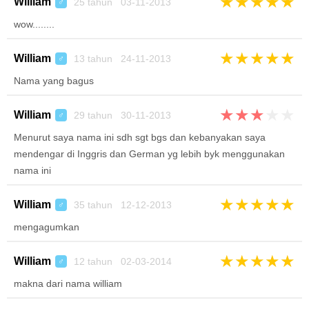
★
★
★
★
★
William
25 tahun 03-11-2013
♂
wow........
★
★
★
★
★
William
13 tahun 24-11-2013
♂
Nama yang bagus
★
★
★
★
★
William
29 tahun 30-11-2013
♂
Menurut saya nama ini sdh sgt bgs dan kebanyakan saya
mendengar di Inggris dan German yg lebih byk menggunakan
nama ini
★
★
★
★
★
William
35 tahun 12-12-2013
♂
mengagumkan
★
★
★
★
★
William
12 tahun 02-03-2014
♂
makna dari nama william