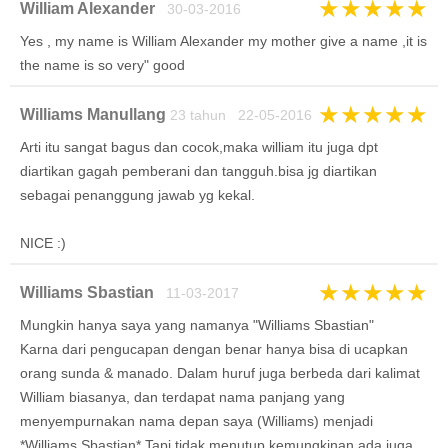
★
★
★
★
★
William Alexander
30-03-2016
Yes , my name is William Alexander my mother give a name ,it is
the name is so very" good
★
★
★
★
★
Williams Manullang
23 tahun 22-05-2016
Arti itu sangat bagus dan cocok,maka william itu juga dpt
diartikan gagah pemberani dan tangguh.bisa jg diartikan
sebagai penanggung jawab yg kekal.
NICE :)
★
★
★
★
★
Williams Sbastian
11-03-2017
Mungkin hanya saya yang namanya "Williams Sbastian"
Karna dari pengucapan dengan benar hanya bisa di ucapkan
orang sunda & manado. Dalam huruf juga berbeda dari kalimat
William biasanya, dan terdapat nama panjang yang
menyempurnakan nama depan saya (Williams) menjadi
*Williams Sbastian*.Tapi tidak menutup kemungkinan ada juga