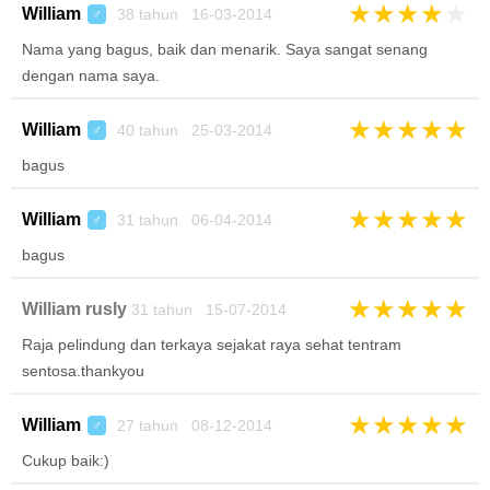
★
★
★
★
★
William
38 tahun 16-03-2014
♂
Nama yang bagus, baik dan menarik. Saya sangat senang
dengan nama saya.
★
★
★
★
★
William
40 tahun 25-03-2014
♂
bagus
★
★
★
★
★
William
31 tahun 06-04-2014
♂
bagus
★
★
★
★
★
William rusly
31 tahun 15-07-2014
Raja pelindung dan terkaya sejakat raya sehat tentram
sentosa.thankyou
★
★
★
★
★
William
27 tahun 08-12-2014
♂
Cukup baik:)