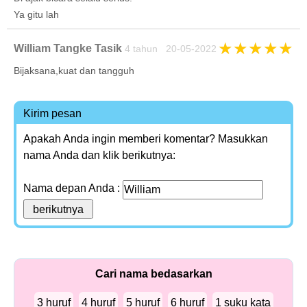
Ya gitu lah
★
★
★
★
★
William Tangke Tasik
4 tahun 20-05-2022
Bijaksana,kuat dan tangguh
Kirim pesan
Apakah Anda ingin memberi komentar? Masukkan
nama Anda dan klik berikutnya:
Nama depan Anda :
Cari nama bedasarkan
3 huruf
4 huruf
5 huruf
6 huruf
1 suku kata