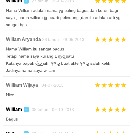
★
★
★
★
★
William
27 tahun 26-04-2013
♂
Nama William adalah nama yg paling bagus dan keren bagi
saya , nama william jg bearti pelindung ,dan itu adalah arti yg
sangat bgs
★
★
★
★
★
Wiliam Aryanda
26 tahun 29-05-2013
Nama William itu sangat bagus
Tetapi nama saya kurang L ήƴά̲̣̥ satu
Katanya bapak ɑ̤̥̈̊к̲̣̣̥υ̲̣̥ sih, ƔªϞƍ buat akte ƔªϞƍ salah ketik
Jadinya nama saya wiliam
★
★
★
★
★
William Wijaya
04-07-2013
Nice
★
★
★
★
★
William
38 tahun 09-10-2013
♂
Bagus