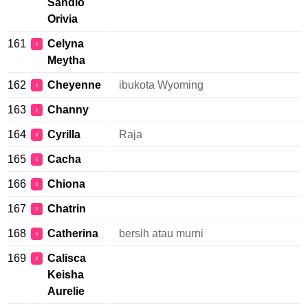
Sandio
Orivia
161
Celyna
♀
Meytha
162
Cheyenne
ibukota Wyoming
♀
163
Channy
♀
164
Cyrilla
Raja
♀
165
Cacha
♀
166
Chiona
♀
167
Chatrin
♀
168
Catherina
bersih atau murni
♀
169
Calisca
♀
Keisha
Aurelie