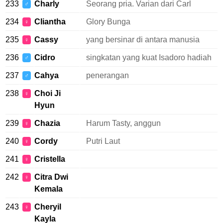
233
Charly
Seorang pria. Varian dari Carl
♂
234
Cliantha
Glory Bunga
♀
235
Cassy
yang bersinar di antara manusia
♀
236
Cidro
singkatan yang kuat Isadoro hadiah
♂
237
Cahya
penerangan
♂
238
Choi Ji
♀
Hyun
239
Chazia
Harum Tasty, anggun
♀
240
Cordy
Putri Laut
♀
241
Cristella
♀
242
Citra Dwi
♀
Kemala
243
Cheryil
♀
Kayla