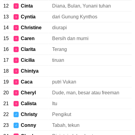
12
Cinta
Diana, Bulan, Yunani tuhan
♀
13
Cyntia
dari Gunung Kynthos
♀
14
Christine
diurapi
♀
15
Caren
Bersih dan murni
♀
16
Clarita
Terang
♀
17
Cicilia
tiruan
♀
18
Chintya
♀
19
Caca
putri Vukan
♀
20
Cheryl
Dude, man, besar atau freeman
♀
21
Calista
Itu
♀
22
Christy
Pengikut
♂
23
Conny
Tabah, tekun
♂