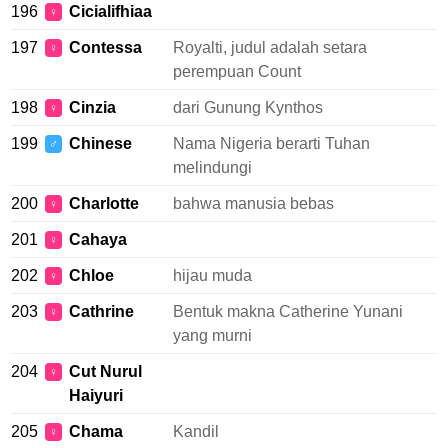
196
Cicialifhiaa
♀
197
Contessa
Royalti, judul adalah setara
♀
perempuan Count
198
Cinzia
dari Gunung Kynthos
♀
199
Chinese
Nama Nigeria berarti Tuhan
♂
melindungi
200
Charlotte
bahwa manusia bebas
♀
201
Cahaya
♀
202
Chloe
hijau muda
♀
203
Cathrine
Bentuk makna Catherine Yunani
♀
yang murni
204
Cut Nurul
♀
Haiyuri
205
Chama
Kandil
♀