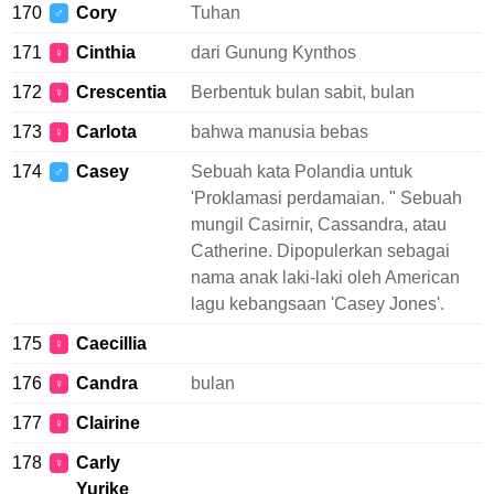
170
Cory
Tuhan
♂
171
Cinthia
dari Gunung Kynthos
♀
172
Crescentia
Berbentuk bulan sabit, bulan
♀
173
Carlota
bahwa manusia bebas
♀
174
Casey
Sebuah kata Polandia untuk
♂
'Proklamasi perdamaian. " Sebuah
mungil Casirnir, Cassandra, atau
Catherine. Dipopulerkan sebagai
nama anak laki-laki oleh American
lagu kebangsaan 'Casey Jones'.
175
Caecillia
♀
176
Candra
bulan
♀
177
Clairine
♀
178
Carly
♀
Yurike