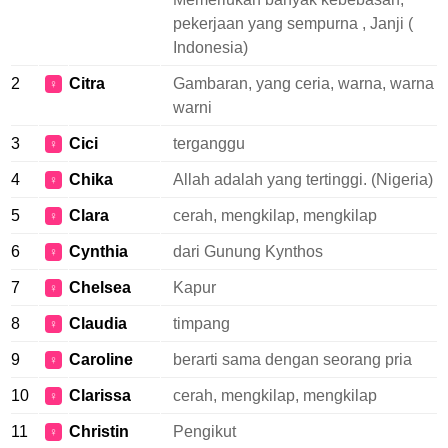
pekerjaan yang sempurna , Janji (
Indonesia)
2
Citra
Gambaran, yang ceria, warna, warna
♀
warni
3
Cici
terganggu
♀
4
Chika
Allah adalah yang tertinggi. (Nigeria)
♀
5
Clara
cerah, mengkilap, mengkilap
♀
6
Cynthia
dari Gunung Kynthos
♀
7
Chelsea
Kapur
♀
8
Claudia
timpang
♀
9
Caroline
berarti sama dengan seorang pria
♀
10
Clarissa
cerah, mengkilap, mengkilap
♀
11
Christin
Pengikut
♀