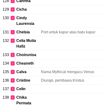
128
Canrina
♀
129
Cicha
♀
130
Cindy
♀
Laurensia
131
Chelsia
Port untuk kapur atau batu kapur
♀
132
Celia Mutia
♀
Hafiz
133
Choirunisa
♀
134
Cheaneth
♀
135
Calva
Nama Mythical mengacu Venus
♀
136
Cristine
Diurapi, pembawa Kristus
♀
137
Celin
♀
138
Chika
♀
Permata