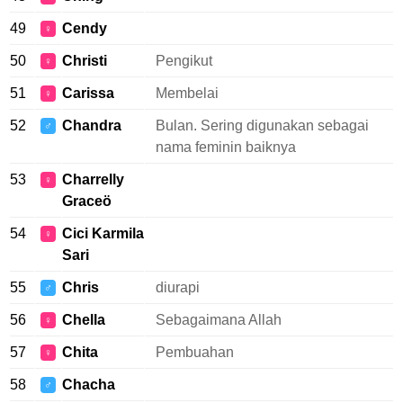
49
Cendy
♀
50
Christi
Pengikut
♀
51
Carissa
Membelai
♀
52
Chandra
Bulan. Sering digunakan sebagai
♂
nama feminin baiknya
53
Charrelly
♀
Graceö
54
Cici Karmila
♀
Sari
55
Chris
diurapi
♂
56
Chella
Sebagaimana Allah
♀
57
Chita
Pembuahan
♀
58
Chacha
♂