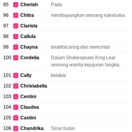
95
Cherish
Pada
♀
96
Chitra
membayangkan seorang nakshatra
♀
97
Clarista
♀
98
Callula
♀
99
Chayna
beatifulcaring dan mencintai
♀
100
Cordelia
Dalam Shakespeare King Lear
♀
seorang wanita kejujuran langka.
101
Cally
kelakar
♀
102
Christabella
♀
103
Centini
♀
104
Claudea
♀
105
Castini
♀
106
Chandrika
Sinar bulan
♀