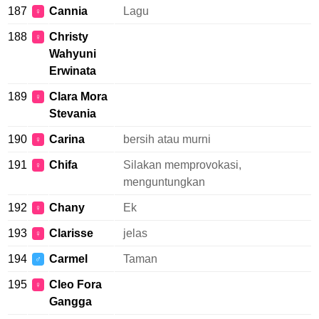
187
Cannia
Lagu
♀
188
Christy
♀
Wahyuni
Erwinata
189
Clara Mora
♀
Stevania
190
Carina
bersih atau murni
♀
191
Chifa
Silakan memprovokasi,
♀
menguntungkan
192
Chany
Ek
♀
193
Clarisse
jelas
♀
194
Carmel
Taman
♂
195
Cleo Fora
♀
Gangga