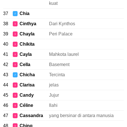
kuat
37
Chia
♂
38
Cinthya
Dari Kynthos
♀
39
Chayla
Peri Palace
♀
40
Chikita
♀
41
Cayla
Mahkota laurel
♀
42
Cella
Basement
♀
43
Chicha
Tercinta
♂
44
Clarisa
jelas
♀
45
Candy
Jujur
♀
46
Céline
Ilahi
♀
47
Cassandra
yang bersinar di antara manusia
♀
48
Ching
♀