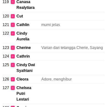
119
Canasa
♀
Realytiara
120
Cut
♀
121
Cathlin
murni jelas
♀
122
Cindy
♀
Aurelia
123
Cherine
Varian dari tetangga Cherie, Sayang
♀
124
Cathrin
♀
125
Cindy Dwi
♀
Syafriani
126
Cleora
Adore, menghibur
♀
127
Chelsea
♀
Putri
Lestari