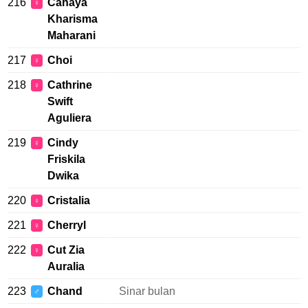
216
Cahaya
♀
Kharisma
Maharani
217
Choi
♀
218
Cathrine
♀
Swift
Aguliera
219
Cindy
♀
Friskila
Dwika
220
Cristalia
♀
221
Cherryl
♀
222
Cut Zia
♀
Auralia
223
Chand
Sinar bulan
♂