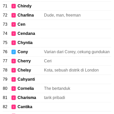
71
Chindy
♀
72
Charlina
Dude, man, freeman
♀
73
Cen
♀
74
Cendana
♀
75
Chyntia
♀
76
Cony
Varian dari Corey, cekung gundukan
♂
77
Cherry
Ceri
♀
78
Chelsy
Kota, sebuah distrik di London
♀
79
Cahyanti
♀
80
Cornelia
The bertanduk
♀
81
Charisma
tarik pribadi
♀
82
Cantika
♀