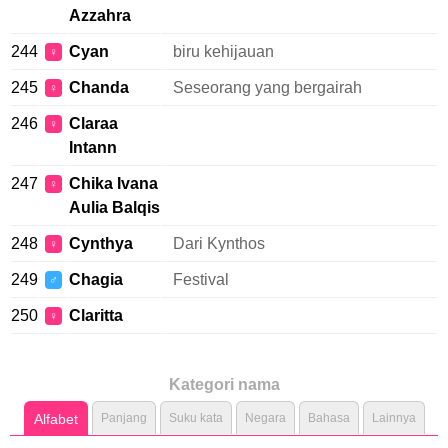
Azzahra
244
Cyan
biru kehijauan
♀
245
Chanda
Seseorang yang bergairah
♀
246
Claraa
♀
Intann
247
Chika Ivana
♀
Aulia Balqis
248
Cynthya
Dari Kynthos
♀
249
Chagia
Festival
♂
250
Claritta
♀
Kategori nama
Alfabet
Panjang
Suku kata
Negara
Bahasa
Lainnya