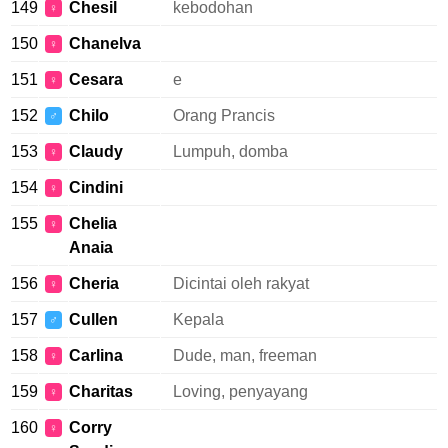
149
Chesil
kebodohan
♀
150
Chanelva
♀
151
Cesara
e
♀
152
Chilo
Orang Prancis
♂
153
Claudy
Lumpuh, domba
♀
154
Cindini
♀
155
Chelia
♀
Anaia
156
Cheria
Dicintai oleh rakyat
♀
157
Cullen
Kepala
♂
158
Carlina
Dude, man, freeman
♀
159
Charitas
Loving, penyayang
♀
160
Corry
♀