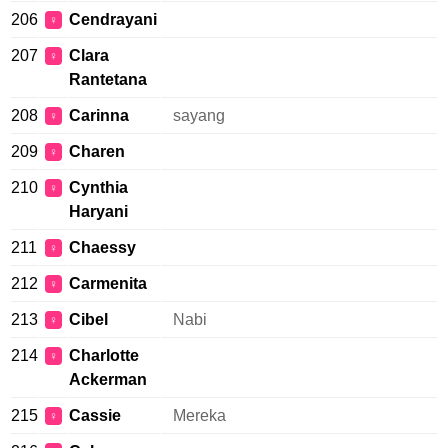
206
Cendrayani
♀
207
Clara
♀
Rantetana
208
Carinna
sayang
♀
209
Charen
♀
210
Cynthia
♀
Haryani
211
Chaessy
♀
212
Carmenita
♀
213
Cibel
Nabi
♀
214
Charlotte
♀
Ackerman
215
Cassie
Mereka
♀