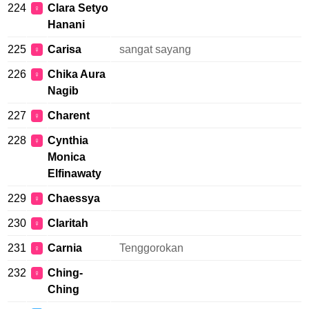
224
Clara Setyo
♀
Hanani
225
Carisa
sangat sayang
♀
226
Chika Aura
♀
Nagib
227
Charent
♀
228
Cynthia
♀
Monica
Elfinawaty
229
Chaessya
♀
230
Claritah
♀
231
Carnia
Tenggorokan
♀
232
Ching-
♀
Ching