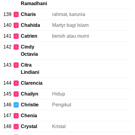
Ramadhani
139
Charis
rahmat, karunia
♀
140
Chahida
Martyr bagi Islam
♀
141
Catrien
bersih atau murni
♀
142
Cindy
♀
Octavia
143
Citra
♀
Lindiani
144
Clarencia
♀
145
Chailyn
Hidup
♀
146
Christie
Pengikut
♂
147
Chenia
♀
148
Crystal
Kristal
♀