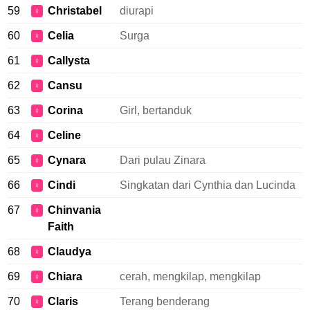
59
Christabel
diurapi
♀
60
Celia
Surga
♀
61
Callysta
♀
62
Cansu
♀
63
Corina
Girl, bertanduk
♀
64
Celine
♀
65
Cynara
Dari pulau Zinara
♀
66
Cindi
Singkatan dari Cynthia dan Lucinda
♀
67
Chinvania
♀
Faith
68
Claudya
♀
69
Chiara
cerah, mengkilap, mengkilap
♀
70
Claris
Terang benderang
♀