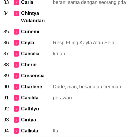
83
Carla
berarti sama dengan seorang pria
♀
84
Chintya
♀
Wulandari
85
Cunemi
♀
86
Ceyla
Resp Elling Kayla Atau Sela
♀
87
Caecilia
tiruan
♀
88
Cherin
♀
89
Cresensia
♀
90
Charlene
Dude, man, besar atau freeman
♀
91
Casilda
perawan
♀
92
Cathlyn
♀
93
Cintya
♀
94
Callista
Itu
♀