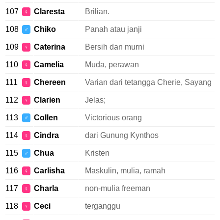
107
Claresta
Brilian.
♀
108
Chiko
Panah atau janji
♂
109
Caterina
Bersih dan murni
♀
110
Camelia
Muda, perawan
♀
111
Chereen
Varian dari tetangga Cherie, Sayang
♀
112
Clarien
Jelas;
♀
113
Collen
Victorious orang
♂
114
Cindra
dari Gunung Kynthos
♀
115
Chua
Kristen
♂
116
Carlisha
Maskulin, mulia, ramah
♀
117
Charla
non-mulia freeman
♀
118
Ceci
terganggu
♀