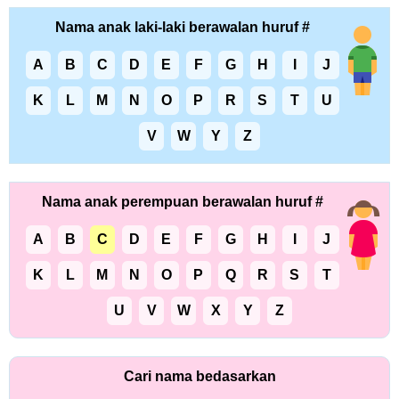
Nama anak laki-laki berawalan huruf #
A
B
C
D
E
F
G
H
I
J
K
L
M
N
O
P
R
S
T
U
V
W
Y
Z
Nama anak perempuan berawalan huruf #
A
B
C
D
E
F
G
H
I
J
K
L
M
N
O
P
Q
R
S
T
U
V
W
X
Y
Z
Cari nama bedasarkan