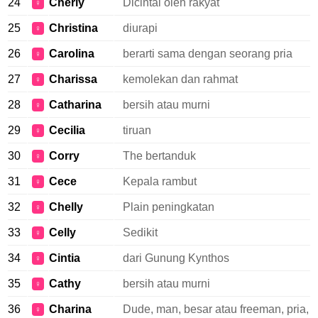
24
Cherly
Dicintai oleh rakyat
♀
25
Christina
diurapi
♀
26
Carolina
berarti sama dengan seorang pria
♀
27
Charissa
kemolekan dan rahmat
♀
28
Catharina
bersih atau murni
♀
29
Cecilia
tiruan
♀
30
Corry
The bertanduk
♀
31
Cece
Kepala rambut
♀
32
Chelly
Plain peningkatan
♀
33
Celly
Sedikit
♀
34
Cintia
dari Gunung Kynthos
♀
35
Cathy
bersih atau murni
♀
36
Charina
Dude, man, besar atau freeman, pria,
♀