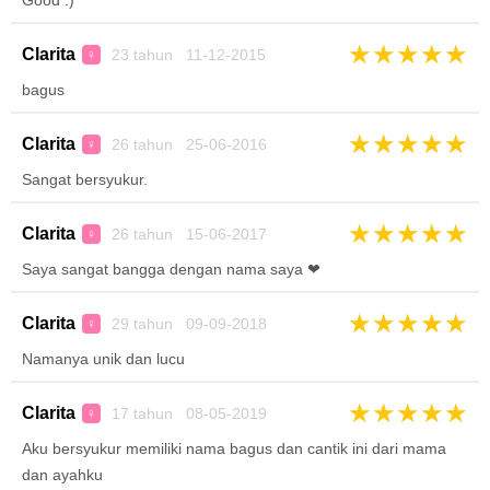
Good :)
★
★
★
★
★
Clarita
23 tahun 11-12-2015
♀
bagus
★
★
★
★
★
Clarita
26 tahun 25-06-2016
♀
Sangat bersyukur.
★
★
★
★
★
Clarita
26 tahun 15-06-2017
♀
Saya sangat bangga dengan nama saya ❤
★
★
★
★
★
Clarita
29 tahun 09-09-2018
♀
Namanya unik dan lucu
★
★
★
★
★
Clarita
17 tahun 08-05-2019
♀
Aku bersyukur memiliki nama bagus dan cantik ini dari mama
dan ayahku