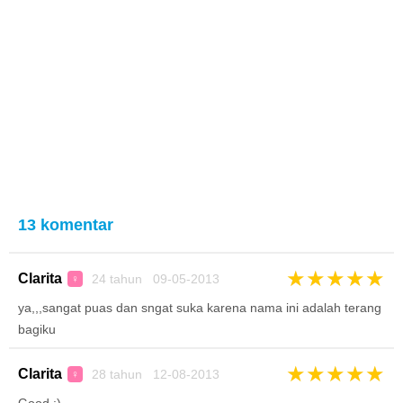
13 komentar
★
★
★
★
★
Clarita
24 tahun 09-05-2013
♀
ya,,,sangat puas dan sngat suka karena nama ini adalah terang
bagiku
★
★
★
★
★
Clarita
28 tahun 12-08-2013
♀