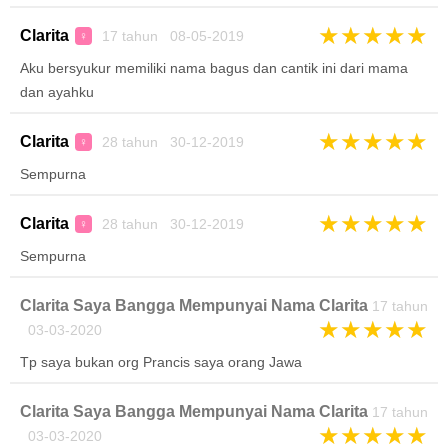
★
★
★
★
★
Clarita
17 tahun 08-05-2019
♀
Aku bersyukur memiliki nama bagus dan cantik ini dari mama
dan ayahku
★
★
★
★
★
Clarita
28 tahun 30-12-2019
♀
Sempurna
★
★
★
★
★
Clarita
28 tahun 30-12-2019
♀
Sempurna
Clarita Saya Bangga Mempunyai Nama Clarita
17 tahun
★
★
★
★
★
03-03-2020
Tp saya bukan org Prancis saya orang Jawa
Clarita Saya Bangga Mempunyai Nama Clarita
17 tahun
★
★
★
★
★
03-03-2020