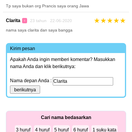
Tp saya bukan org Prancis saya orang Jawa
★
★
★
★
★
Clarita
23 tahun 22-06-2020
♀
nama saya clarita dan saya bangga
Kirim pesan
Apakah Anda ingin memberi komentar? Masukkan
nama Anda dan klik berikutnya:
Nama depan Anda :
Cari nama bedasarkan
3 huruf
4 huruf
5 huruf
6 huruf
1 suku kata