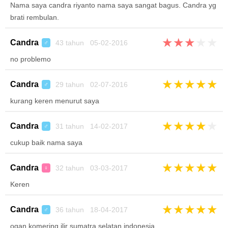
Nama saya candra riyanto nama saya sangat bagus. Candra yg
brati rembulan.
★
★
★
★
★
Candra
43 tahun 05-02-2016
♂
no problemo
★
★
★
★
★
Candra
29 tahun 02-07-2016
♂
kurang keren menurut saya
★
★
★
★
★
Candra
31 tahun 14-02-2017
♂
cukup baik nama saya
★
★
★
★
★
Candra
32 tahun 03-03-2017
♀
Keren
★
★
★
★
★
Candra
36 tahun 18-04-2017
♂
ogan komering ilir sumatra selatan indonesia