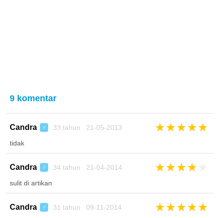
9 komentar
★
★
★
★
★
Candra
33 tahun 21-05-2013
♂
tidak
★
★
★
★
★
Candra
34 tahun 21-04-2014
♂
sulit di artikan
★
★
★
★
★
Candra
31 tahun 09-11-2014
♂