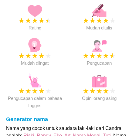
★
★
★
★
★
★
★
★
★
★
Rating
Mudah ditulis
★
★
★
★
★
★
★
★
★
★
Mudah diingat
Pengucapan
★
★
★
★
★
★
★
★
★
★
Pengucapan dalam bahasa
Opini orang asing
Inggris
Generator nama
Nama yang cocok untuk saudara laki-laki dari Candra
adalah:
Riski
,
Randy
,
Eko
,
Arti Nama Meggi
,
Tuti
. Nama