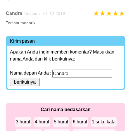
★
★
★
★
★
Candra
25 tahun 01-12-2019
Terlihat menarik
Kirim pesan
Apakah Anda ingin memberi komentar? Masukkan
nama Anda dan klik berikutnya:
Nama depan Anda :
Cari nama bedasarkan
3 huruf
4 huruf
5 huruf
6 huruf
1 suku kata