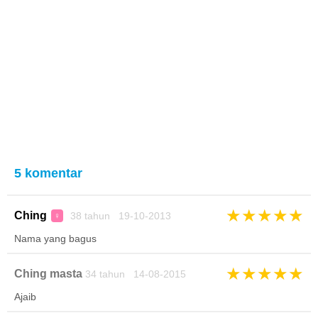
5 komentar
★
★
★
★
★
Ching
38 tahun 19-10-2013
♀
Nama yang bagus
★
★
★
★
★
Ching masta
34 tahun 14-08-2015
Ajaib