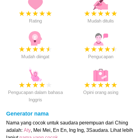
★
★
★
★
★
★
★
★
★
★
Rating
Mudah ditulis
★
★
★
★
★
★
★
★
★
★
Mudah diingat
Pengucapan
★
★
★
★
★
★
★
★
★
★
Pengucapan dalam bahasa
Opini orang asing
Inggris
Generator nama
Nama yang cocok untuk saudara perempuan dari Ching
adalah:
Aty
, Mei Mei, En En, Ing Ing, 3Saudara. Lihat lebih
lanjut
nama yang cocok
.