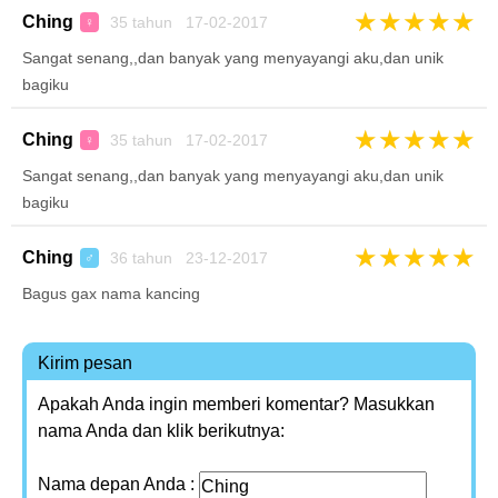
★
★
★
★
★
Ching
35 tahun 17-02-2017
♀
Sangat senang,,dan banyak yang menyayangi aku,dan unik
bagiku
★
★
★
★
★
Ching
35 tahun 17-02-2017
♀
Sangat senang,,dan banyak yang menyayangi aku,dan unik
bagiku
★
★
★
★
★
Ching
36 tahun 23-12-2017
♂
Bagus gax nama kancing
Kirim pesan
Apakah Anda ingin memberi komentar? Masukkan
nama Anda dan klik berikutnya:
Nama depan Anda :