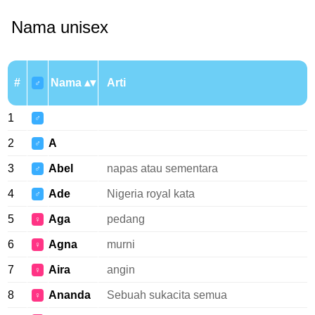
Nama unisex
#
Nama
Arti
♂
1
♂
2
A
♂
3
Abel
napas atau sementara
♂
4
Ade
Nigeria royal kata
♂
5
Aga
pedang
♀
6
Agna
murni
♀
7
Aira
angin
♀
8
Ananda
Sebuah sukacita semua
♀