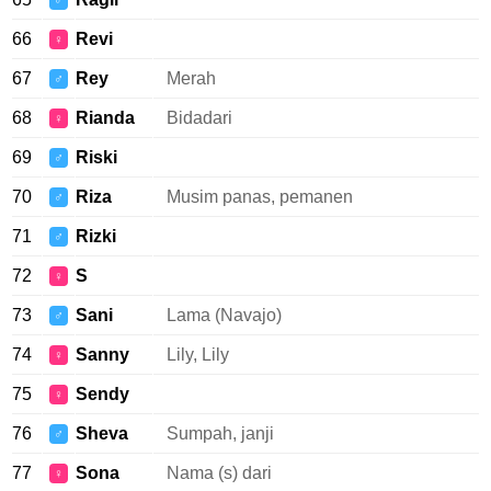
♂
66
Revi
♀
67
Rey
Merah
♂
68
Rianda
Bidadari
♀
69
Riski
♂
70
Riza
Musim panas, pemanen
♂
71
Rizki
♂
72
S
♀
73
Sani
Lama (Navajo)
♂
74
Sanny
Lily, Lily
♀
75
Sendy
♀
76
Sheva
Sumpah, janji
♂
77
Sona
Nama (s) dari
♀