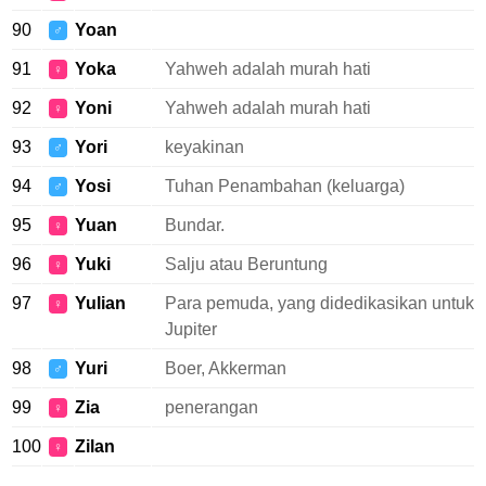
90
Yoan
♂
91
Yoka
Yahweh adalah murah hati
♀
92
Yoni
Yahweh adalah murah hati
♀
93
Yori
keyakinan
♂
94
Yosi
Tuhan Penambahan (keluarga)
♂
95
Yuan
Bundar.
♀
96
Yuki
Salju atau Beruntung
♀
97
Yulian
Para pemuda, yang didedikasikan untuk
♀
Jupiter
98
Yuri
Boer, Akkerman
♂
99
Zia
penerangan
♀
100
Zilan
♀