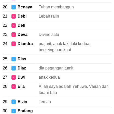
20
Benaya
Tuhan membangun
♂
21
Debi
Lebah rajin
♀
22
Defi
♀
23
Deva
Divine satu
♀
24
Diandra
prajurit, anak laki-laki kedua,
♀
berkeinginan kuat
25
Dias
♂
26
Diaz
dia pegangan tumit
♂
27
Dwi
anak kedua
♀
28
Elia
Allah saya adalah Yehuwa. Varian dari
♀
Ibrani Elia
29
Elvin
Teman
♂
30
Endang
♂