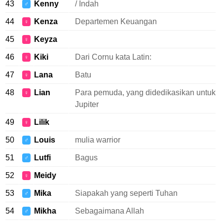
43
Kenny
/ Indah
♂
44
Kenza
Departemen Keuangan
♀
45
Keyza
♀
46
Kiki
Dari Cornu kata Latin:
♀
47
Lana
Batu
♀
48
Lian
Para pemuda, yang didedikasikan untuk
♀
Jupiter
49
Lilik
♀
50
Louis
mulia warrior
♂
51
Lutfi
Bagus
♂
52
Meidy
♀
53
Mika
Siapakah yang seperti Tuhan
♂
54
Mikha
Sebagaimana Allah
♂