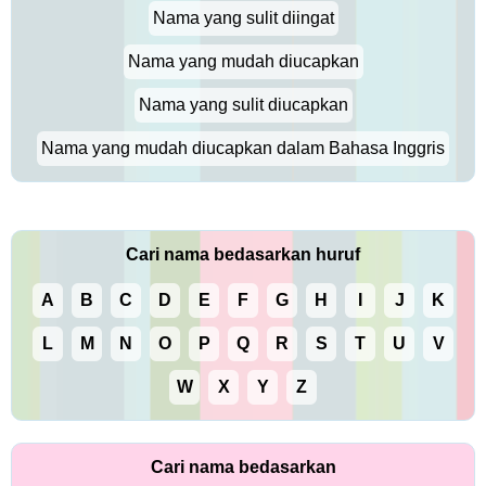
Nama yang sulit diingat
Nama yang mudah diucapkan
Nama yang sulit diucapkan
Nama yang mudah diucapkan dalam Bahasa Inggris
Cari nama bedasarkan huruf
A
B
C
D
E
F
G
H
I
J
K
L
M
N
O
P
Q
R
S
T
U
V
W
X
Y
Z
Cari nama bedasarkan