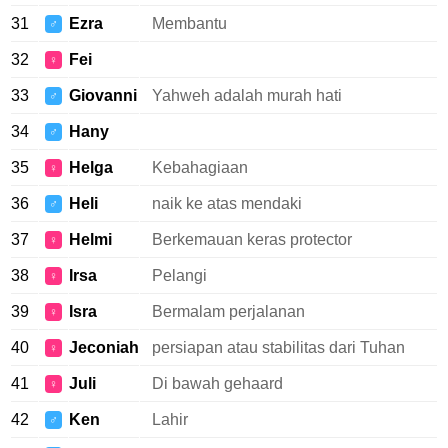
31
Ezra
Membantu
♂
32
Fei
♀
33
Giovanni
Yahweh adalah murah hati
♂
34
Hany
♂
35
Helga
Kebahagiaan
♀
36
Heli
naik ke atas mendaki
♂
37
Helmi
Berkemauan keras protector
♀
38
Irsa
Pelangi
♀
39
Isra
Bermalam perjalanan
♀
40
Jeconiah
persiapan atau stabilitas dari Tuhan
♀
41
Juli
Di bawah gehaard
♀
42
Ken
Lahir
♂