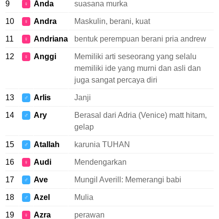
9
Anda
suasana murka
♀
10
Andra
Maskulin, berani, kuat
♀
11
Andriana
bentuk perempuan berani pria andrew
♀
12
Anggi
Memiliki arti seseorang yang selalu
♀
memiliki ide yang murni dan asli dan
juga sangat percaya diri
13
Arlis
Janji
♂
14
Ary
Berasal dari Adria (Venice) matt hitam,
♂
gelap
15
Atallah
karunia TUHAN
♂
16
Audi
Mendengarkan
♀
17
Ave
Mungil Averill: Memerangi babi
♂
18
Azel
Mulia
♂
19
Azra
perawan
♀