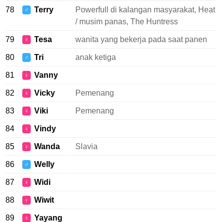
78
Terry
Powerfull di kalangan masyarakat, Heat
♂
/ musim panas, The Huntress
79
Tesa
wanita yang bekerja pada saat panen
♀
80
Tri
anak ketiga
♂
81
Vanny
♀
82
Vicky
Pemenang
♀
83
Viki
Pemenang
♀
84
Vindy
♀
85
Wanda
Slavia
♀
86
Welly
♂
87
Widi
♀
88
Wiwit
♀
89
Yayang
♀