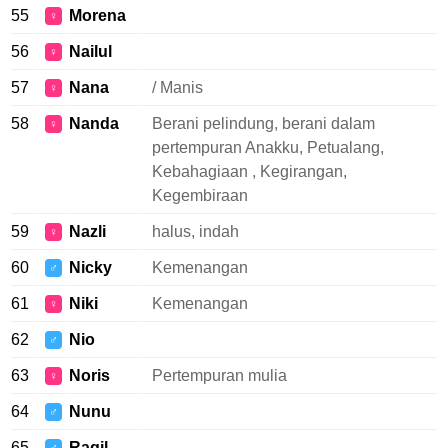
55
Morena
♀
56
Nailul
♀
57
Nana
/ Manis
♀
58
Nanda
Berani pelindung, berani dalam
♀
pertempuran Anakku, Petualang,
Kebahagiaan , Kegirangan,
Kegembiraan
59
Nazli
halus, indah
♀
60
Nicky
Kemenangan
♂
61
Niki
Kemenangan
♀
62
Nio
♂
63
Noris
Pertempuran mulia
♀
64
Nunu
♂
65
Ragil