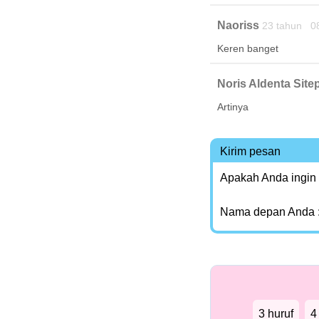
Naoriss
23 tahun 0
Keren banget
Noris Aldenta Site
Artinya
Kirim pesan
Apakah Anda ingin
Nama depan Anda 
3 huruf
4