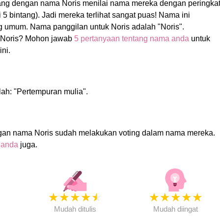
rang dengan nama Noris menilai nama mereka dengan peringka
gi 5 bintang). Jadi mereka terlihat sangat puas! Nama ini
 umum. Nama panggilan untuk Noris adalah "Noris".
Noris? Mohon jawab
5 pertanyaan tentang nama anda
untuk
ni.
lah: "Pertempuran mulia".
gan nama Noris sudah melakukan voting dalam nama mereka.
 anda
juga.
★
★
★
★
★
★
★
★
★
★
★
Mudah ditulis
Mudah diingat