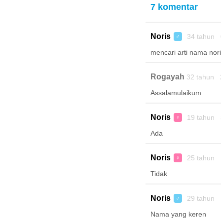
7 komentar
Noris
34 tahun 
♂
mencari arti nama nori
Rogayah
32 tahun 
Assalamulaikum
Noris
19 tahun 
♀
Ada
Noris
25 tahun 
♀
Tidak
Noris
29 tahun 
♂
Nama yang keren