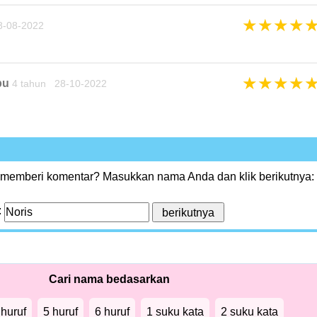
★
★
★
★
8-08-2022
★
★
★
★
pu
4 tahun 28-10-2022
 memberi komentar? Masukkan nama Anda dan klik berikutnya:
:
Cari nama bedasarkan
 huruf
5 huruf
6 huruf
1 suku kata
2 suku kata