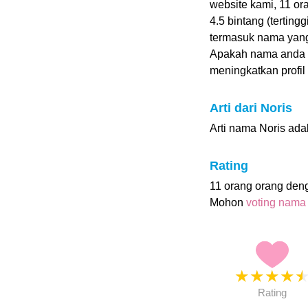
website kami, 11 o
4.5 bintang (terting
termasuk nama yang
Apakah nama anda 
meningkatkan profil i
Arti dari Noris
Arti nama Noris ada
Rating
11 orang orang den
Mohon
voting nama
★
★
★
★
Rating