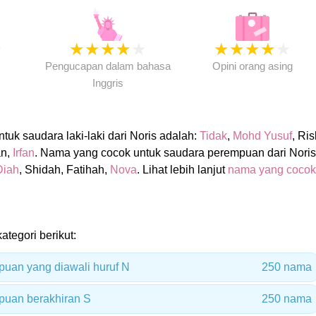
★
★
★
★
★
★
★
★
★
★
★
Pengucapan dalam bahasa
Opini orang asing
Inggris
uk saudara laki-laki dari Noris adalah:
Tidak
,
Mohd Yusuf
, Ris
an,
Irfan
. Nama yang cocok untuk saudara perempuan dari Noris
Diah
, Shidah, Fatihah,
Nova
. Lihat lebih lanjut
nama yang cocok
ategori berikut:
uan yang diawali huruf N
250 nama
uan berakhiran S
250 nama