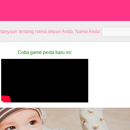
rtanyaan tentang nama depan Anda. Nama Anda:
Coba game pesta baru ini: