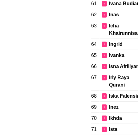
61
Ivana Budia
♀
62
Inas
♀
63
Icha
♀
Khairunnisa
64
Ingrid
♀
65
Ivanka
♀
66
Isna Afriliya
♀
67
Irly Raya
♀
Qurani
68
Iska Falensi
♀
69
Inez
♀
70
Ikhda
♀
71
Ista
♀