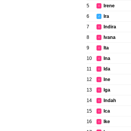
5
Irene
♀
6
Ira
♂
7
Indira
♀
8
Ivana
♀
9
Ita
♀
10
Ina
♀
11
Ida
♀
12
Ine
♀
13
Iga
♀
14
Indah
♀
15
Ica
♀
16
Ike
♀