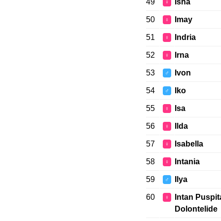
49
Isha
♀
50
Imay
♀
51
Indria
♀
52
Irna
♀
53
Ivon
♂
54
Iko
♂
55
Isa
♀
56
Ilda
♀
57
Isabella
♀
58
Intania
♀
59
Ilya
♂
60
Intan Puspit
♀
Dolontelide