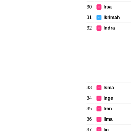
30
Irsa
♀
31
Ikrimah
♂
32
Indra
♀
33
Isma
♀
34
Inge
♀
35
Iren
♀
36
Ilma
♀
37
Iin
♀