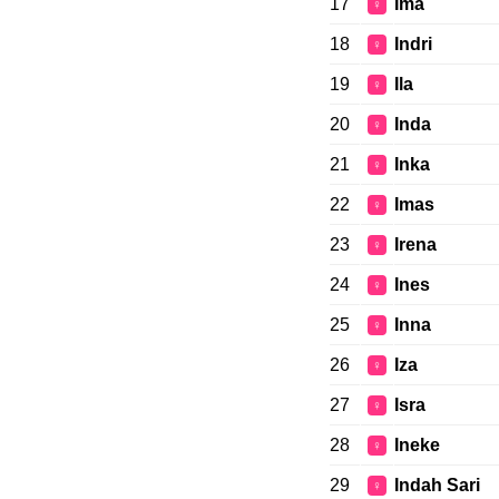
17
Ima
♀
18
Indri
♀
19
Ila
♀
20
Inda
♀
21
Inka
♀
22
Imas
♀
23
Irena
♀
24
Ines
♀
25
Inna
♀
26
Iza
♀
27
Isra
♀
28
Ineke
♀
29
Indah Sari
♀