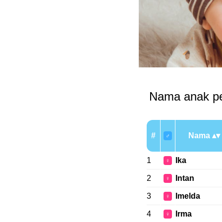
Nama anak pe
#
Nama
♂
1
Ika
♀
2
Intan
♀
3
Imelda
♀
4
Irma
♀