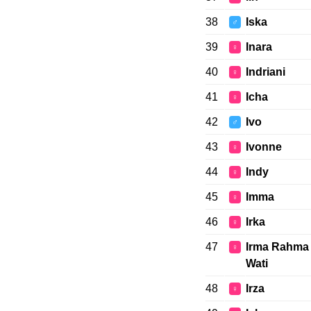
38
Iska
♂
39
Inara
♀
40
Indriani
♀
41
Icha
♀
42
Ivo
♂
43
Ivonne
♀
44
Indy
♀
45
Imma
♀
46
Irka
♀
47
Irma Rahma
♀
Wati
48
Irza
♀