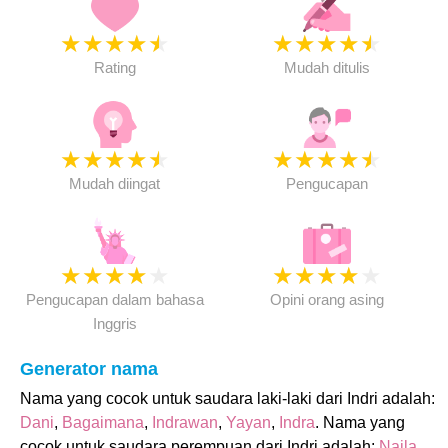
★
★
★
★
★
★
★
★
★
★
Rating
Mudah ditulis
★
★
★
★
★
★
★
★
★
★
Mudah diingat
Pengucapan
★
★
★
★
★
★
★
★
★
★
Pengucapan dalam bahasa
Opini orang asing
Inggris
Generator nama
Nama yang cocok untuk saudara laki-laki dari Indri adalah:
Dani
,
Bagaimana
,
Indrawan
,
Yayan
,
Indra
. Nama yang
cocok untuk saudara perempuan dari Indri adalah:
Naila
,