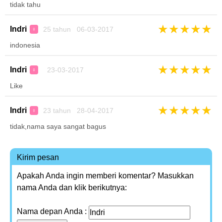
tidak tahu
★
★
★
★
★
Indri
25 tahun 06-03-2017
♀
indonesia
★
★
★
★
★
Indri
23-03-2017
♀
Like
★
★
★
★
★
Indri
23 tahun 28-04-2017
♀
tidak,nama saya sangat bagus
Kirim pesan
Apakah Anda ingin memberi komentar? Masukkan
nama Anda dan klik berikutnya:
Nama depan Anda :