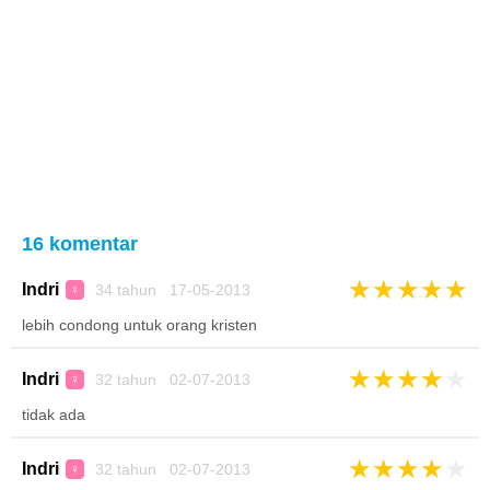
16 komentar
★
★
★
★
★
Indri
34 tahun 17-05-2013
♀
lebih condong untuk orang kristen
★
★
★
★
★
Indri
32 tahun 02-07-2013
♀
tidak ada
★
★
★
★
★
Indri
32 tahun 02-07-2013
♀