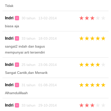
Tidak
★
★
★
★
★
Indri
30 tahun 13-02-2014
♀
biasa aja
★
★
★
★
★
Indri
33 tahun 18-03-2014
♀
sangat2 indah dan bagus
mempunyai arti tersendiri
★
★
★
★
★
Indri
25 tahun 23-06-2014
♀
Sangat Cantik,dan Menarik
★
★
★
★
★
Indri
31 tahun 01-08-2014
♀
Alhamdulillaah
★
★
★
★
★
Indri
33 tahun 29-10-2014
♀