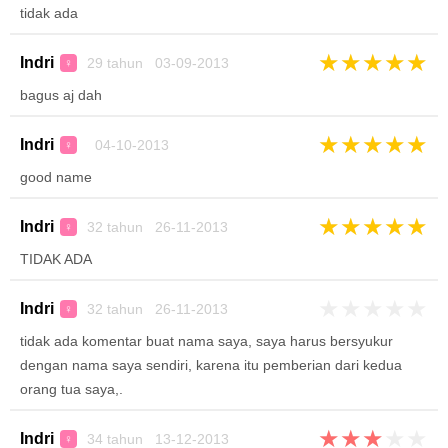
tidak ada
★
★
★
★
★
Indri
29 tahun 03-09-2013
♀
bagus aj dah
★
★
★
★
★
Indri
04-10-2013
♀
good name
★
★
★
★
★
Indri
32 tahun 26-11-2013
♀
TIDAK ADA
★
★
★
★
★
Indri
32 tahun 26-11-2013
♀
tidak ada komentar buat nama saya, saya harus bersyukur
dengan nama saya sendiri, karena itu pemberian dari kedua
orang tua saya,.
★
★
★
★
★
Indri
34 tahun 13-12-2013
♀