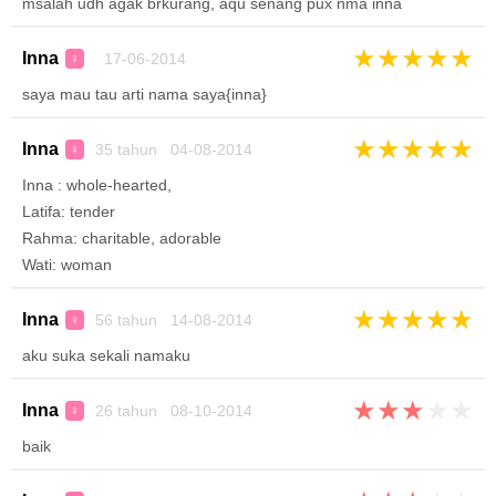
msalah udh agak brkurang, aqu senang pux nma inna
★
★
★
★
★
Inna
17-06-2014
♀
saya mau tau arti nama saya{inna}
★
★
★
★
★
Inna
35 tahun 04-08-2014
♀
Inna : whole-hearted,
Latifa: tender
Rahma: charitable, adorable
Wati: woman
★
★
★
★
★
Inna
56 tahun 14-08-2014
♀
aku suka sekali namaku
★
★
★
★
★
Inna
26 tahun 08-10-2014
♀
baik