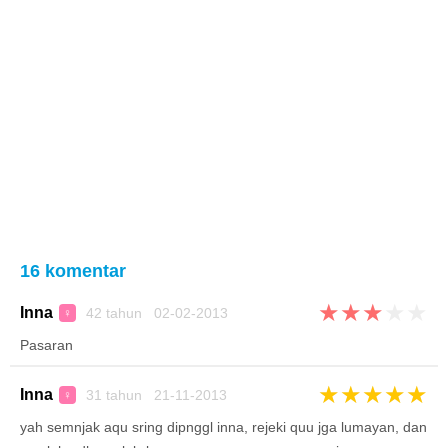
16 komentar
★
★
★
★
★
Inna
42 tahun 02-02-2013
♀
Pasaran
★
★
★
★
★
Inna
31 tahun 21-11-2013
♀
yah semnjak aqu sring dipnggl inna, rejeki quu jga lumayan, dan