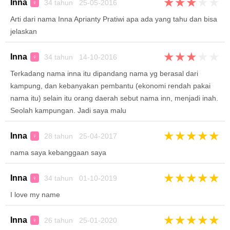
★
★
★
★
★
Inna
34 tahun 25-05-2016
♀
Arti dari nama Inna Aprianty Pratiwi apa ada yang tahu dan bisa
jelaskan
★
★
★
★
★
Inna
34 tahun 14-10-2016
♀
Terkadang nama inna itu dipandang nama yg berasal dari
kampung, dan kebanyakan pembantu (ekonomi rendah pakai
nama itu) selain itu orang daerah sebut nama inn, menjadi inah.
Seolah kampungan. Jadi saya malu
★
★
★
★
★
Inna
28 tahun 25-04-2017
♀
nama saya kebanggaan saya
★
★
★
★
★
Inna
34 tahun 01-10-2019
♀
I love my name
★
★
★
★
★
Inna
26 tahun 25-01-2020
♀