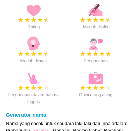
★
★
★
★
★
★
★
★
★
★
Rating
Mudah ditulis
★
★
★
★
★
★
★
★
★
★
Mudah diingat
Pengucapan
★
★
★
★
★
★
★
★
★
★
Pengucapan dalam bahasa
Opini orang asing
Inggris
Generator nama
Nama yang cocok untuk saudara laki-laki dari Inna adalah:
Burhanudin,
Syamsul
, Hasriani, Nadzig Cahya Rajabani,