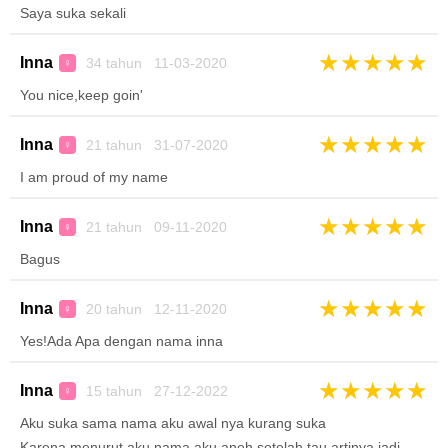
Saya suka sekali
★
★
★
★
★
Inna
34 tahun 11-03-2020
♀
You nice,keep goin'
★
★
★
★
★
Inna
21 tahun 31-07-2020
♀
I am proud of my name
★
★
★
★
★
Inna
21 tahun 09-11-2020
♀
Bagus
★
★
★
★
★
Inna
20 tahun 12-11-2020
♀
Yes!Ada Apa dengan nama inna
★
★
★
★
★
Inna
15 tahun 27-12-2022
♀
Aku suka sama nama aku awal nya kurang suka
Karena menurut aku nama aku aneh setelah tau artinya jadi