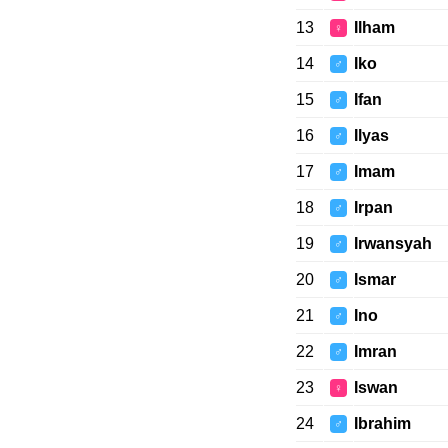
13
Ilham
♀
14
Iko
♂
15
Ifan
♂
16
Ilyas
♂
17
Imam
♂
18
Irpan
♂
19
Irwansyah
♂
20
Ismar
♂
21
Ino
♂
22
Imran
♂
23
Iswan
♀
24
Ibrahim
♂