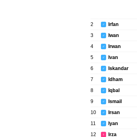
2
Irfan
♂
3
Iwan
♂
4
Irwan
♂
5
Ivan
♂
6
Iskandar
♂
7
Idham
♂
8
Iqbal
♂
9
Ismail
♂
10
Irsan
♂
11
Iyan
♂
12
Irza
♀