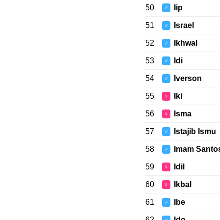
50
Iip
♂
51
Israel
♂
52
Ikhwal
♂
53
Idi
♂
54
Iverson
♂
55
Iki
♀
56
Isma
♀
57
Istajib Ismu
♂
58
Imam Santo
♂
59
Idil
♀
60
Ikbal
♀
61
Ibe
♂
62
Ido