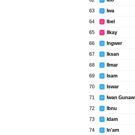
♂
63
Iwa
♂
64
Ibel
♀
65
Ilkay
♀
66
Ingwer
♂
67
Iksan
♂
68
Ilmar
♂
69
Isam
♂
70
Iswar
♂
71
Iwan Gunaw
♂
72
Ibnu
♂
73
Idam
♂
74
In'am
♂