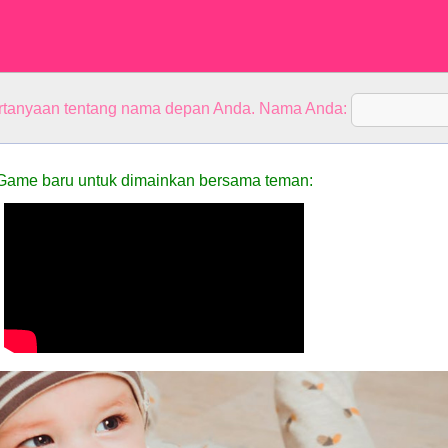
rtanyaan tentang nama depan Anda. Nama Anda:
Game baru untuk dimainkan bersama teman: