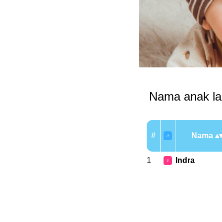
Nama anak lak-
#
Nama
♂
1
Indra
♀