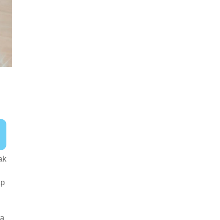
ak
ap
sa