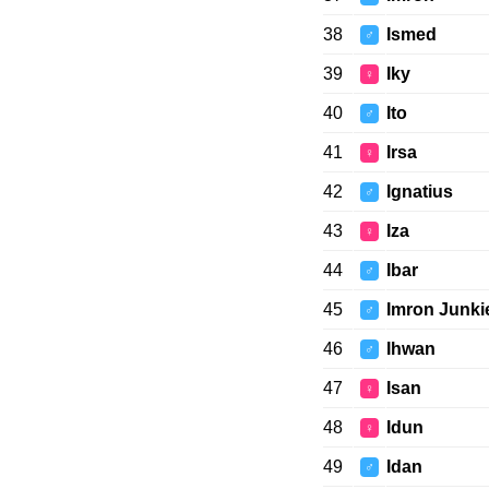
38
Ismed
♂
39
Iky
♀
40
Ito
♂
41
Irsa
♀
42
Ignatius
♂
43
Iza
♀
44
Ibar
♂
45
Imron Junki
♂
46
Ihwan
♂
47
Isan
♀
48
Idun
♀
49
Idan
♂