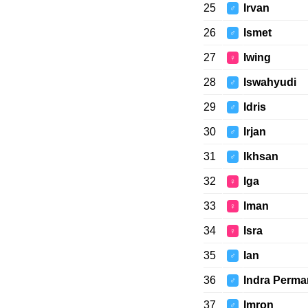
25
Irvan
♂
26
Ismet
♂
27
Iwing
♀
28
Iswahyudi
♂
29
Idris
♂
30
Irjan
♂
31
Ikhsan
♂
32
Iga
♀
33
Iman
♀
34
Isra
♀
35
Ian
♂
36
Indra Perma
♂
37
Imron
♂