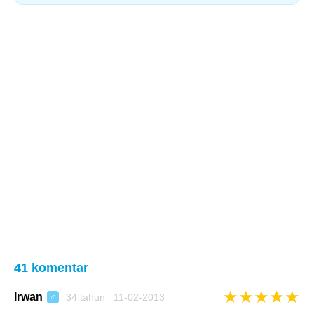
41 komentar
★
★
★
★
★
Irwan
34 tahun 11-02-2013
♂