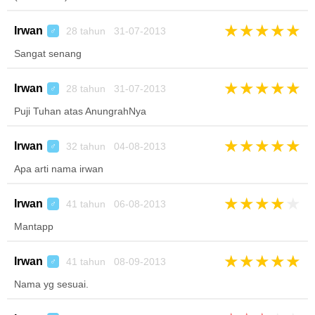
★
★
★
★
★
Irwan
28 tahun 31-07-2013
♂
Sangat senang
★
★
★
★
★
Irwan
28 tahun 31-07-2013
♂
Puji Tuhan atas AnungrahNya
★
★
★
★
★
Irwan
32 tahun 04-08-2013
♂
Apa arti nama irwan
★
★
★
★
★
Irwan
41 tahun 06-08-2013
♂
Mantapp
★
★
★
★
★
Irwan
41 tahun 08-09-2013
♂
Nama yg sesuai.