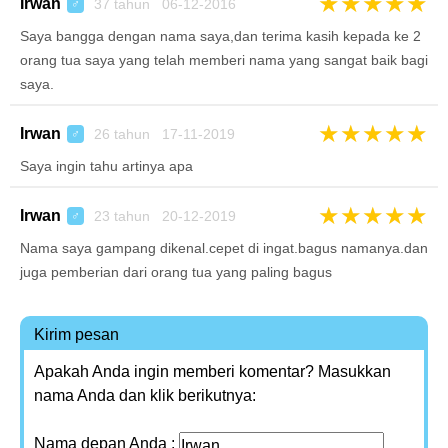
★
★
★
★
★
Irwan
37 tahun 06-12-2016
♂
Saya bangga dengan nama saya,dan terima kasih kepada ke 2
orang tua saya yang telah memberi nama yang sangat baik bagi
saya.
★
★
★
★
★
Irwan
26 tahun 17-11-2019
♂
Saya ingin tahu artinya apa
★
★
★
★
★
Irwan
23 tahun 20-12-2019
♂
Nama saya gampang dikenal.cepet di ingat.bagus namanya.dan
juga pemberian dari orang tua yang paling bagus
Kirim pesan
Apakah Anda ingin memberi komentar? Masukkan
nama Anda dan klik berikutnya:
Nama depan Anda :