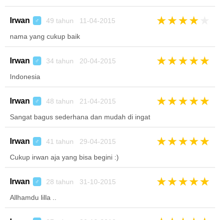
★
★
★
★
★
Irwan
49 tahun 11-04-2015
♂
nama yang cukup baik
★
★
★
★
★
Irwan
34 tahun 20-04-2015
♂
Indonesia
★
★
★
★
★
Irwan
48 tahun 21-04-2015
♂
Sangat bagus sederhana dan mudah di ingat
★
★
★
★
★
Irwan
41 tahun 29-04-2015
♂
Cukup irwan aja yang bisa begini :)
★
★
★
★
★
Irwan
28 tahun 31-10-2015
♂
Allhamdu lilla ..