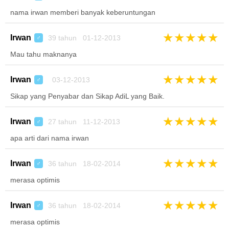
nama irwan memberi banyak keberuntungan
★
★
★
★
★
Irwan
39 tahun 01-12-2013
♂
Mau tahu maknanya
★
★
★
★
★
Irwan
03-12-2013
♂
Sikap yang Penyabar dan Sikap AdiL yang Baik.
★
★
★
★
★
Irwan
27 tahun 11-12-2013
♂
apa arti dari nama irwan
★
★
★
★
★
Irwan
36 tahun 18-02-2014
♂
merasa optimis
★
★
★
★
★
Irwan
36 tahun 18-02-2014
♂
merasa optimis