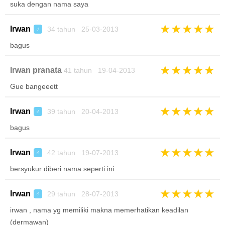
suka dengan nama saya
★
★
★
★
★
Irwan
34 tahun 25-03-2013
♂
bagus
★
★
★
★
★
Irwan pranata
41 tahun 19-04-2013
Gue bangeeett
★
★
★
★
★
Irwan
39 tahun 20-04-2013
♂
bagus
★
★
★
★
★
Irwan
42 tahun 19-07-2013
♂
bersyukur diberi nama seperti ini
★
★
★
★
★
Irwan
29 tahun 28-07-2013
♂
irwan , nama yg memiliki makna memerhatikan keadilan
(dermawan)