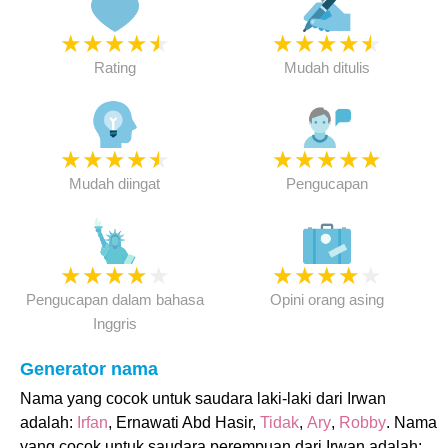
★
★
★
★
★
★
★
★
★
★
Rating
Mudah ditulis
★
★
★
★
★
★
★
★
★
★
Mudah diingat
Pengucapan
★
★
★
★
★
★
★
★
★
★
Pengucapan dalam bahasa
Opini orang asing
Inggris
Generator nama
Nama yang cocok untuk saudara laki-laki dari Irwan
adalah:
Irfan
, Ernawati Abd Hasir,
Tidak
,
Ary
,
Robby
. Nama
yang cocok untuk saudara perempuan dari Irwan adalah: