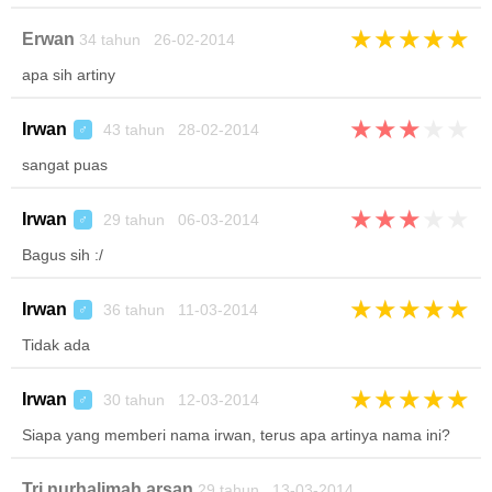
★
★
★
★
★
Erwan
34 tahun 26-02-2014
apa sih artiny
★
★
★
★
★
Irwan
43 tahun 28-02-2014
♂
sangat puas
★
★
★
★
★
Irwan
29 tahun 06-03-2014
♂
Bagus sih :/
★
★
★
★
★
Irwan
36 tahun 11-03-2014
♂
Tidak ada
★
★
★
★
★
Irwan
30 tahun 12-03-2014
♂
Siapa yang memberi nama irwan, terus apa artinya nama ini?
Tri nurhalimah arsan
29 tahun 13-03-2014