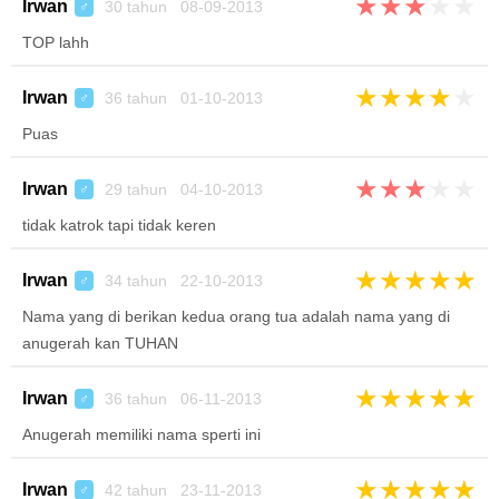
★
★
★
★
★
Irwan
30 tahun 08-09-2013
♂
TOP lahh
★
★
★
★
★
Irwan
36 tahun 01-10-2013
♂
Puas
★
★
★
★
★
Irwan
29 tahun 04-10-2013
♂
tidak katrok tapi tidak keren
★
★
★
★
★
Irwan
34 tahun 22-10-2013
♂
Nama yang di berikan kedua orang tua adalah nama yang di
anugerah kan TUHAN
★
★
★
★
★
Irwan
36 tahun 06-11-2013
♂
Anugerah memiliki nama sperti ini
★
★
★
★
★
Irwan
42 tahun 23-11-2013
♂