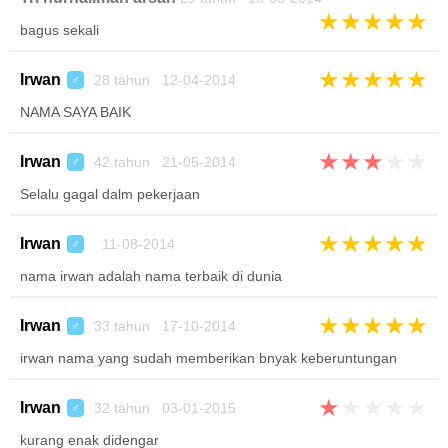
★
★
★
★
★
bagus sekali
★
★
★
★
★
Irwan
28 tahun 12-04-2014
♂
NAMA SAYA BAIK
★
★
★
★
★
Irwan
42 tahun 21-05-2014
♂
Selalu gagal dalm pekerjaan
★
★
★
★
★
Irwan
11-08-2014
♂
nama irwan adalah nama terbaik di dunia
★
★
★
★
★
Irwan
33 tahun 17-10-2014
♂
irwan nama yang sudah memberikan bnyak keberuntungan
★
★
★
★
★
Irwan
32 tahun 03-01-2015
♂
kurang enak didengar