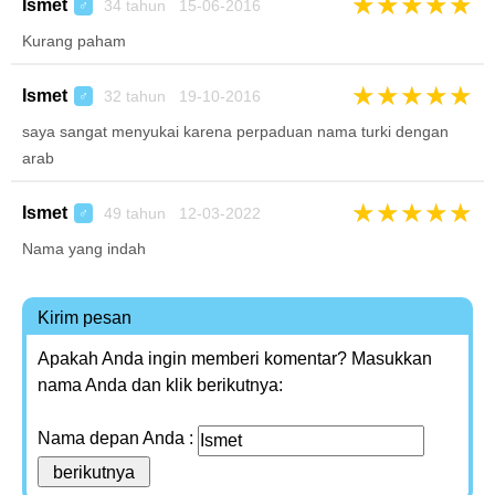
★
★
★
★
★
Ismet
34 tahun 15-06-2016
♂
Kurang paham
★
★
★
★
★
Ismet
32 tahun 19-10-2016
♂
saya sangat menyukai karena perpaduan nama turki dengan
arab
★
★
★
★
★
Ismet
49 tahun 12-03-2022
♂
Nama yang indah
Kirim pesan
Apakah Anda ingin memberi komentar? Masukkan
nama Anda dan klik berikutnya:
Nama depan Anda :