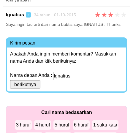
Artinya apa??
★
★
★
★
★
Ignatius
34 tahun 01-10-2015
♂
Saya ingin tau arti dari nama babtis saya IGNATIUS . Thanks
Kirim pesan
Apakah Anda ingin memberi komentar? Masukkan
nama Anda dan klik berikutnya:
Nama depan Anda :
Cari nama bedasarkan
3 huruf
4 huruf
5 huruf
6 huruf
1 suku kata