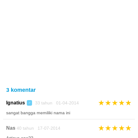
3 komentar
★
★
★
★
★
Ignatius
33 tahun 01-04-2014
♂
sangat bangga memiliki nama ini
★
★
★
★
★
Nas
40 tahun 17-07-2014