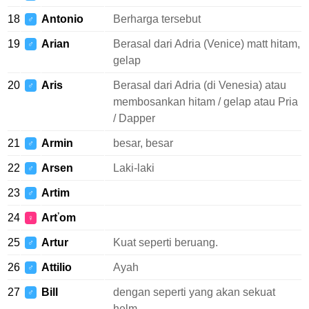
18
Antonio
Berharga tersebut
♂
19
Arian
Berasal dari Adria (Venice) matt hitam,
♂
gelap
20
Aris
Berasal dari Adria (di Venesia) atau
♂
membosankan hitam / gelap atau Pria
/ Dapper
21
Armin
besar, besar
♂
22
Arsen
Laki-laki
♂
23
Artim
♂
24
Arťom
♀
25
Artur
Kuat seperti beruang.
♂
26
Attilio
Ayah
♂
27
Bill
dengan seperti yang akan sekuat
♂
helm