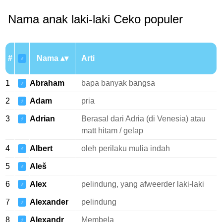
Nama anak laki-laki Ceko populer
#
Nama
Arti
♂
1
Abraham
bapa banyak bangsa
♂
2
Adam
pria
♂
3
Adrian
Berasal dari Adria (di Venesia) atau
♂
matt hitam / gelap
4
Albert
oleh perilaku mulia indah
♂
5
Aleš
♂
6
Alex
pelindung, yang afweerder laki-laki
♂
7
Alexander
pelindung
♂
8
Alexandr
Membela
♂