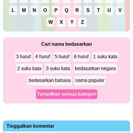
L
M
N
O
P
Q
R
S
T
U
V
W
X
Y
Z
Cari nama bedasarkan
3 huruf
4 huruf
5 huruf
6 huruf
1 suku kata
2 suku kata
3 suku kata
bedasarkan negara
bedasarkan bahasa
nama populer
Tampilkan semua kategori
Tinggalkan komentar