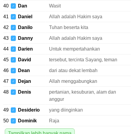
40
Dan
Wasit
♂
41
Daniel
Allah adalah Hakim saya
♂
42
Danilo
Tuhan beserta kita
♂
43
Danny
Allah adalah Hakim saya
♂
44
Darien
Untuk mempertahankan
♂
45
David
tersebut, tercinta Sayang, teman
♂
46
Dean
dari atau dekat lembah
♂
47
Dejan
Allah menggabungkan
♂
48
Denis
pertanian, kesuburan, alam dan
♂
anggur
49
Desiderio
yang diinginkan
♂
50
Dominik
Raja
♂
Tampilkan lebih banyak nama