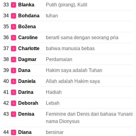
33
Blanka
Putih (pirang), Kulit
♀
34
Bohdana
tuhan
♀
35
Božena
♀
36
Caroline
berarti sama dengan seorang pria
♀
37
Charlotte
bahwa manusia bebas
♀
38
Dagmar
Perdamaian
♀
39
Dana
Hakim saya adalah Tuhan
♀
40
Daniela
Allah adalah Hakim saya
♀
41
Darina
Hadiah
♀
42
Deborah
Lebah
♀
43
Denisa
Feminine dari Denis dari bahasa Yunani
♀
nama Dionysus
44
Diana
bersinar
♀