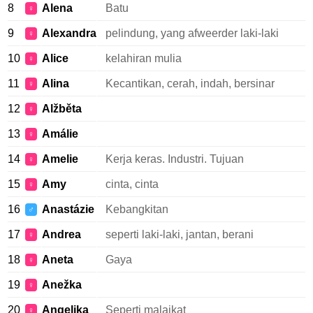
8
Alena
Batu
♀
9
Alexandra
pelindung, yang afweerder laki-laki
♀
10
Alice
kelahiran mulia
♀
11
Alina
Kecantikan, cerah, indah, bersinar
♀
12
Alžběta
♀
13
Amálie
♀
14
Amelie
Kerja keras. Industri. Tujuan
♀
15
Amy
cinta, cinta
♀
16
Anastázie
Kebangkitan
♂
17
Andrea
seperti laki-laki, jantan, berani
♀
18
Aneta
Gaya
♀
19
Anežka
♀
20
Angelika
Seperti malaikat
♀