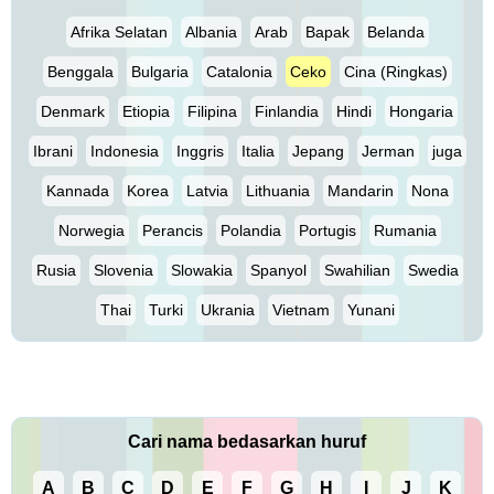
Afrika Selatan
Albania
Arab
Bapak
Belanda
Benggala
Bulgaria
Catalonia
Ceko
Cina (Ringkas)
Denmark
Etiopia
Filipina
Finlandia
Hindi
Hongaria
Ibrani
Indonesia
Inggris
Italia
Jepang
Jerman
juga
Kannada
Korea
Latvia
Lithuania
Mandarin
Nona
Norwegia
Perancis
Polandia
Portugis
Rumania
Rusia
Slovenia
Slowakia
Spanyol
Swahilian
Swedia
Thai
Turki
Ukrania
Vietnam
Yunani
Cari nama bedasarkan huruf
A
B
C
D
E
F
G
H
I
J
K