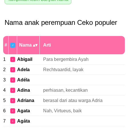
Nama anak perempuan Ceko populer
#
Nama
Arti
♂
1
Abigail
Para bergembira Ayah
♀
2
Adela
Rechtvaardid, layak
♀
3
Adéla
♀
4
Adina
perhiasan, kecantikan
♀
5
Adriana
berasal dari atau warga Adria
♀
6
Agata
Nah, Virtueus, baik
♀
7
Agáta
♀