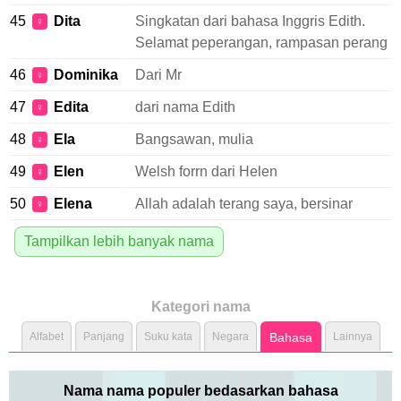
45
Dita
Singkatan dari bahasa Inggris Edith.
♀
Selamat peperangan, rampasan perang
46
Dominika
Dari Mr
♀
47
Edita
dari nama Edith
♀
48
Ela
Bangsawan, mulia
♀
49
Elen
Welsh forrn dari Helen
♀
50
Elena
Allah adalah terang saya, bersinar
♀
Tampilkan lebih banyak nama
Kategori nama
Alfabet
Panjang
Suku kata
Negara
Bahasa
Lainnya
Nama nama populer bedasarkan bahasa