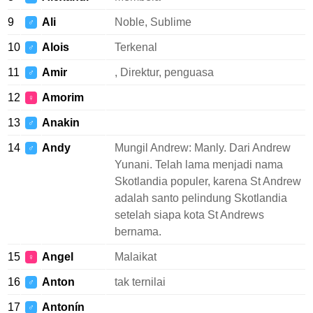
9
Ali
Noble, Sublime
♂
10
Alois
Terkenal
♂
11
Amir
, Direktur, penguasa
♂
12
Amorim
♀
13
Anakin
♂
14
Andy
Mungil Andrew: Manly. Dari Andrew
♂
Yunani. Telah lama menjadi nama
Skotlandia populer, karena St Andrew
adalah santo pelindung Skotlandia
setelah siapa kota St Andrews
bernama.
15
Angel
Malaikat
♀
16
Anton
tak ternilai
♂
17
Antonín
♂