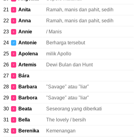
21
Anita
Ramah, manis dan pahit, sedih
♀
22
Anna
Ramah, manis dan pahit, sedih
♀
23
Annie
/ Manis
♀
24
Antonie
Berharga tersebut
♂
25
Apolena
milik Apollo
♀
26
Artemis
Dewi Bulan dan Hunt
♀
27
Bára
♀
28
Barbara
"Savage" atau "liar"
♀
29
Barbora
"Savage" atau "liar"
♀
30
Beata
Seseorang yang diberkati
♀
31
Bella
The lovely / bersih
♀
32
Berenika
Kemenangan
♀