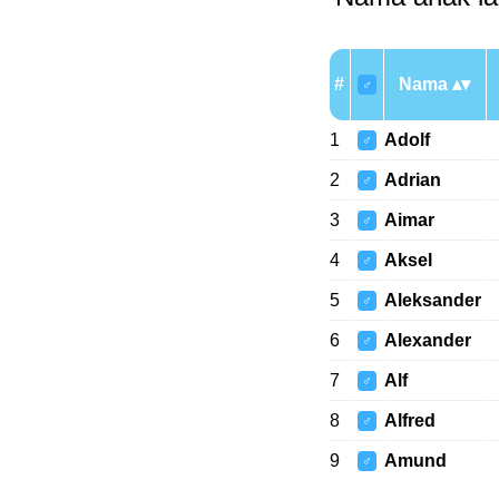
#
Nama
♂
1
Adolf
♂
2
Adrian
♂
3
Aimar
♂
4
Aksel
♂
5
Aleksander
♂
6
Alexander
♂
7
Alf
♂
8
Alfred
♂
9
Amund
♂