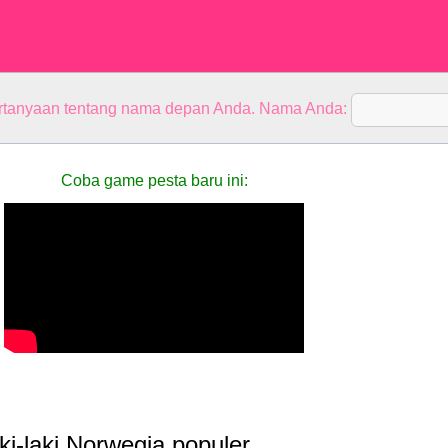
rtanyaan tentang nama depan Anda. Nama Anda:
Coba game pesta baru ini:
i-laki Norwegia populer