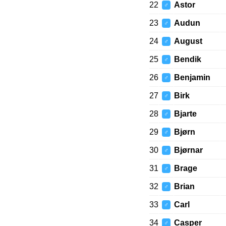
22
Astor
♂
23
Audun
♂
24
August
♂
25
Bendik
♂
26
Benjamin
♂
27
Birk
♂
28
Bjarte
♂
29
Bjørn
♂
30
Bjørnar
♂
31
Brage
♂
32
Brian
♂
33
Carl
♂
34
Casper
♂