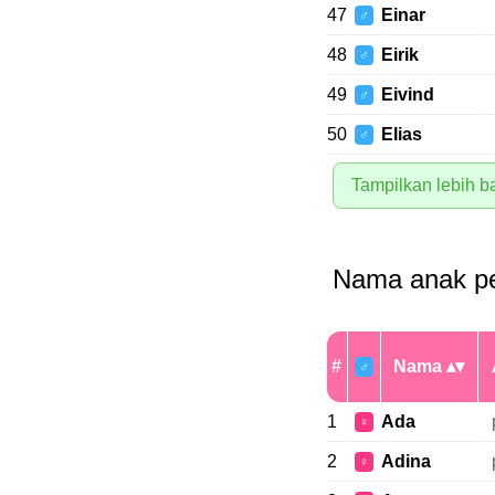
47
Einar
♂
48
Eirik
♂
49
Eivind
♂
50
Elias
♂
Tampilkan lebih 
Nama anak pe
#
Nama
♂
1
Ada
♀
2
Adina
♀