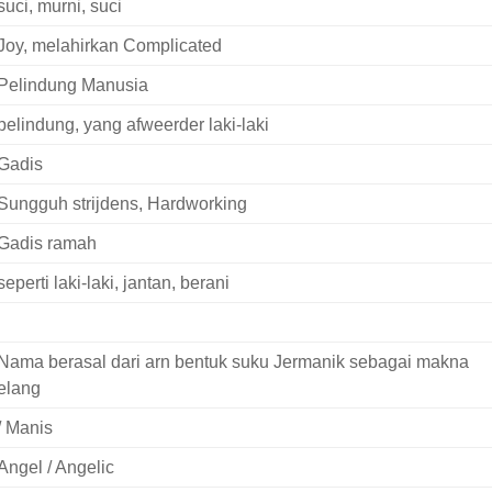
suci, murni, suci
Joy, melahirkan Complicated
Pelindung Manusia
pelindung, yang afweerder laki-laki
Gadis
Sungguh strijdens, Hardworking
Gadis ramah
seperti laki-laki, jantan, berani
Nama berasal dari arn bentuk suku Jermanik sebagai makna
elang
/ Manis
Angel / Angelic