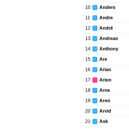
10
Anders
♂
11
Andre
♂
12
André
♂
13
Andreas
♂
14
Anthony
♂
15
Are
♂
16
Arian
♂
17
Arion
♀
18
Arne
♂
19
Aron
♂
20
Arvid
♂
21
Ask
♂