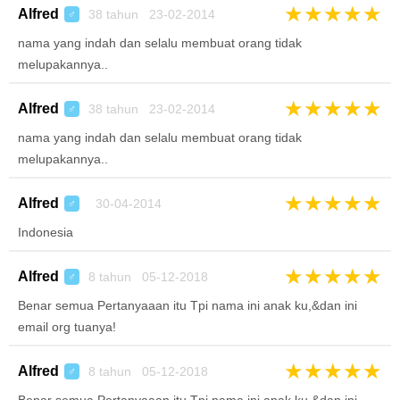
★
★
★
★
★
Alfred
38 tahun 23-02-2014
♂
nama yang indah dan selalu membuat orang tidak
melupakannya..
★
★
★
★
★
Alfred
38 tahun 23-02-2014
♂
nama yang indah dan selalu membuat orang tidak
melupakannya..
★
★
★
★
★
Alfred
30-04-2014
♂
Indonesia
★
★
★
★
★
Alfred
8 tahun 05-12-2018
♂
Benar semua Pertanyaaan itu Tpi nama ini anak ku,&dan ini
email org tuanya!
★
★
★
★
★
Alfred
8 tahun 05-12-2018
♂