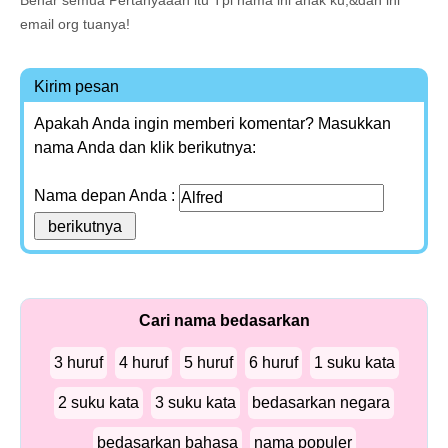
Benar semua Pertanyaaan itu Tpi nama ini anak ku,&dan ini
email org tuanya!
Kirim pesan
Apakah Anda ingin memberi komentar? Masukkan
nama Anda dan klik berikutnya:
Nama depan Anda :
Cari nama bedasarkan
3 huruf
4 huruf
5 huruf
6 huruf
1 suku kata
2 suku kata
3 suku kata
bedasarkan negara
bedasarkan bahasa
nama populer