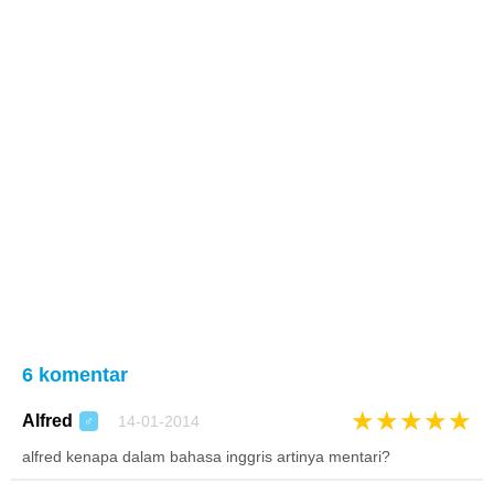
6 komentar
★
★
★
★
★
Alfred
14-01-2014
♂
alfred kenapa dalam bahasa inggris artinya mentari?