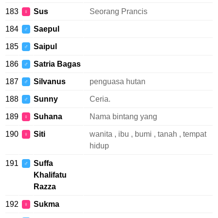
183
Sus
Seorang Prancis
♀
184
Saepul
♂
185
Saipul
♂
186
Satria Bagas
♂
187
Silvanus
penguasa hutan
♂
188
Sunny
Ceria.
♂
189
Suhana
Nama bintang yang
♀
190
Siti
wanita , ibu , bumi , tanah , tempat
♀
hidup
191
Suffa
♂
Khalifatu
Razza
192
Sukma
♀