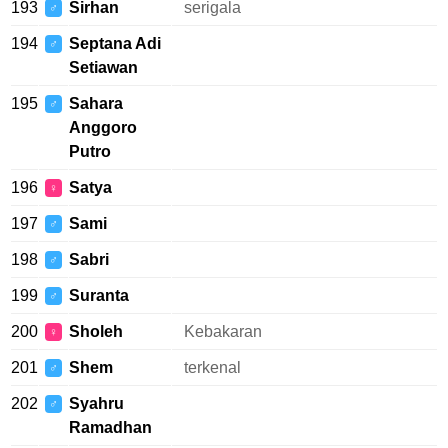
193
Sirhan
serigala
♂
194
Septana Adi
♂
Setiawan
195
Sahara
♂
Anggoro
Putro
196
Satya
♀
197
Sami
♂
198
Sabri
♂
199
Suranta
♂
200
Sholeh
Kebakaran
♀
201
Shem
terkenal
♂
202
Syahru
♂
Ramadhan