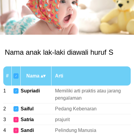
Nama anak lak-laki diawali huruf S
#
Nama
Arti
♂
1
Supriadi
Memiliki arti praktis atau jarang
♂
pengalaman
2
Saiful
Pedang Kebenaran
♂
3
Satria
prajurit
♀
4
Sandi
Pelindung Manusia
♀