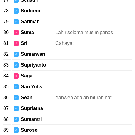
♂
78
Sudiono
♂
79
Sariman
♂
80
Suma
Lahir selama musim panas
♀
81
Sri
Cahaya;
♀
82
Sumarwan
♂
83
Supriyanto
♂
84
Saga
♀
85
Sari Yulis
♂
86
Sean
Yahweh adalah murah hati
♂
87
Supriatna
♂
88
Sumantri
♂
89
Suroso
♂