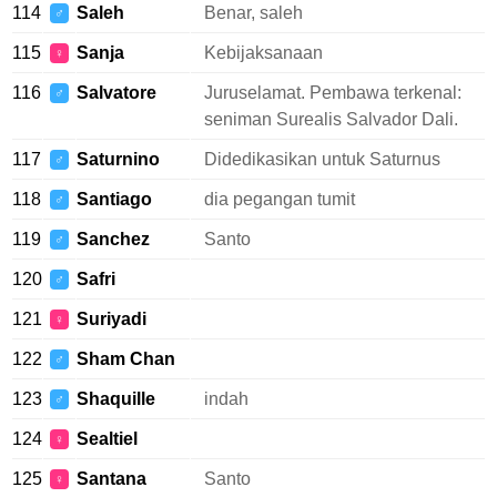
114
Saleh
Benar, saleh
♂
115
Sanja
Kebijaksanaan
♀
116
Salvatore
Juruselamat. Pembawa terkenal:
♂
seniman Surealis Salvador Dali.
117
Saturnino
Didedikasikan untuk Saturnus
♂
118
Santiago
dia pegangan tumit
♂
119
Sanchez
Santo
♂
120
Safri
♂
121
Suriyadi
♀
122
Sham Chan
♂
123
Shaquille
indah
♂
124
Sealtiel
♀
125
Santana
Santo
♀