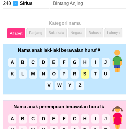
248
Sirius
Bintang Anjing
♂
Kategori nama
Alfabet
Panjang
Suku kata
Negara
Bahasa
Lainnya
Nama anak laki-laki berawalan huruf #
A
B
C
D
E
F
G
H
I
J
K
L
M
N
O
P
R
S
T
U
V
W
Y
Z
Nama anak perempuan berawalan huruf #
A
B
C
D
E
F
G
H
I
J