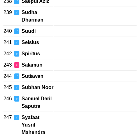
238
Saepul Aziz
♂
239
Sudha
♂
Dharman
240
Suudi
♂
241
Selsius
♂
242
Spiritus
♂
243
Salamun
♀
244
Sutiawan
♂
245
Subhan Noor
♂
246
Samuel Deril
♂
Saputra
247
Syafaat
♂
Yusril
Mahendra