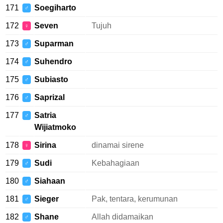
171
Soegiharto
♂
172
Seven
Tujuh
♀
173
Suparman
♂
174
Suhendro
♂
175
Subiasto
♂
176
Saprizal
♂
177
Satria
♂
Wijiatmoko
178
Sirina
dinamai sirene
♀
179
Sudi
Kebahagiaan
♂
180
Siahaan
♂
181
Sieger
Pak, tentara, kerumunan
♂
182
Shane
Allah didamaikan
♂