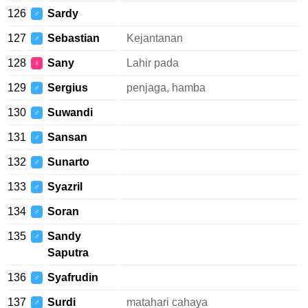
126
Sardy
♂
127
Sebastian
Kejantanan
♂
128
Sany
Lahir pada
♀
129
Sergius
penjaga, hamba
♂
130
Suwandi
♂
131
Sansan
♂
132
Sunarto
♂
133
Syazril
♂
134
Soran
♂
135
Sandy
♂
Saputra
136
Syafrudin
♂
137
Surdi
matahari cahaya
♂