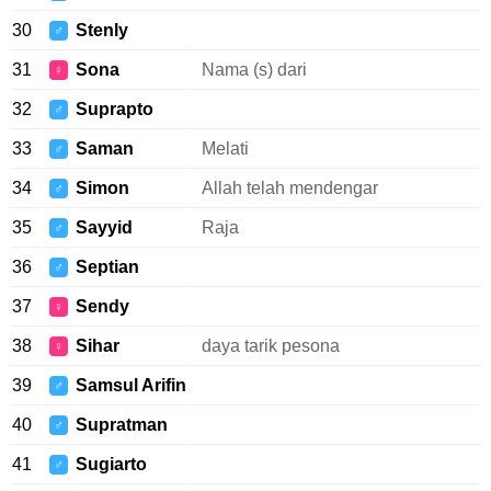
30
Stenly
♂
31
Sona
Nama (s) dari
♀
32
Suprapto
♂
33
Saman
Melati
♂
34
Simon
Allah telah mendengar
♂
35
Sayyid
Raja
♂
36
Septian
♂
37
Sendy
♀
38
Sihar
daya tarik pesona
♀
39
Samsul Arifin
♂
40
Supratman
♂
41
Sugiarto
♂