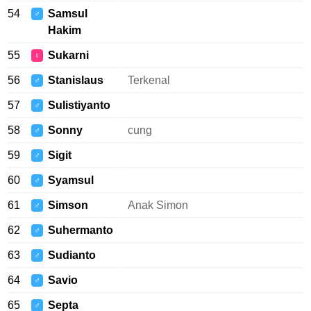
54
Samsul
♂
Hakim
55
Sukarni
♀
56
Stanislaus
Terkenal
♂
57
Sulistiyanto
♂
58
Sonny
cung
♂
59
Sigit
♂
60
Syamsul
♂
61
Simson
Anak Simon
♂
62
Suhermanto
♂
63
Sudianto
♂
64
Savio
♂
65
Septa
♂