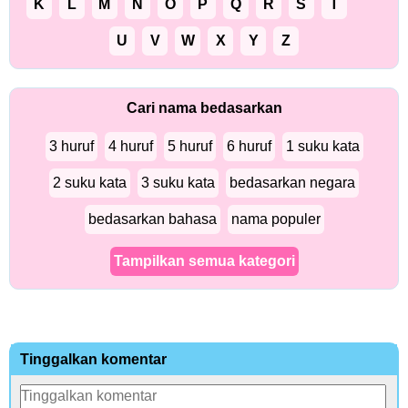
K
L
M
N
O
P
Q
R
S
T
U
V
W
X
Y
Z
Cari nama bedasarkan
3 huruf
4 huruf
5 huruf
6 huruf
1 suku kata
2 suku kata
3 suku kata
bedasarkan negara
bedasarkan bahasa
nama populer
Tampilkan semua kategori
Tinggalkan komentar