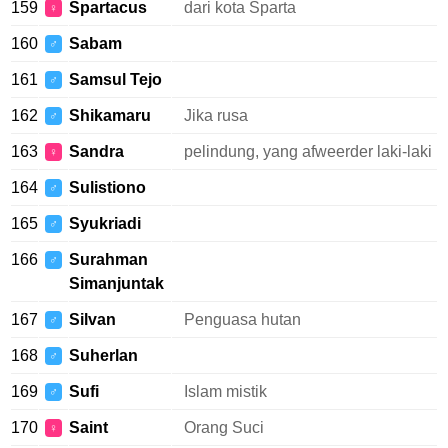
159
Spartacus
dari kota Sparta
♀
160
Sabam
♂
161
Samsul Tejo
♂
162
Shikamaru
Jika rusa
♂
163
Sandra
pelindung, yang afweerder laki-laki
♀
164
Sulistiono
♂
165
Syukriadi
♂
166
Surahman
♂
Simanjuntak
167
Silvan
Penguasa hutan
♂
168
Suherlan
♂
169
Sufi
Islam mistik
♂
170
Saint
Orang Suci
♀