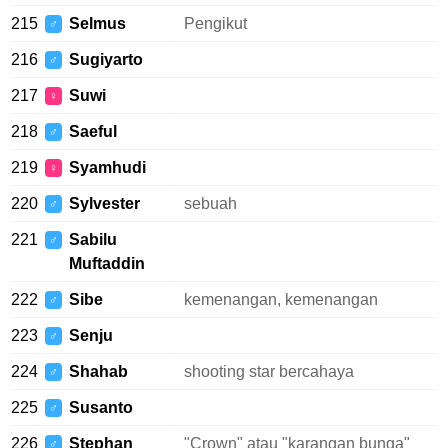
215
Selmus
Pengikut
♂
216
Sugiyarto
♂
217
Suwi
♀
218
Saeful
♂
219
Syamhudi
♀
220
Sylvester
sebuah
♂
221
Sabilu
♂
Muftaddin
222
Sibe
kemenangan, kemenangan
♂
223
Senju
♂
224
Shahab
shooting star bercahaya
♂
225
Susanto
♂
226
Stephan
"Crown" atau "karangan bunga"
♂