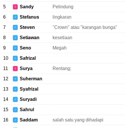
5
Sandy
Pelindung
♀
6
Stefanus
lingkaran
♂
7
Steven
"Crown" atau "karangan bunga"
♂
8
Setiawan
kesetiaan
♂
9
Seno
Megah
♂
10
Safrizal
♂
11
Surya
Rentang;
♀
12
Suherman
♂
13
Syafrizal
♂
14
Suryadi
♂
15
Sahrul
♂
16
Saddam
salah satu yang dihadapi
♂