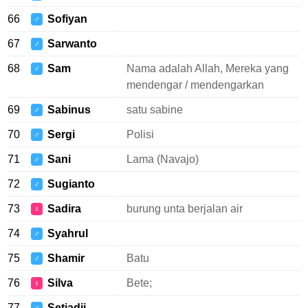
66
Sofiyan
♂
67
Sarwanto
♂
68
Sam
Nama adalah Allah, Mereka yang
♂
mendengar / mendengarkan
69
Sabinus
satu sabine
♂
70
Sergi
Polisi
♂
71
Sani
Lama (Navajo)
♂
72
Sugianto
♂
73
Sadira
burung unta berjalan air
♀
74
Syahrul
♂
75
Shamir
Batu
♂
76
Silva
Bete;
♀
77
Setiadji