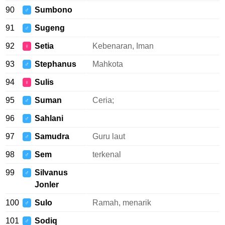
90
Sumbono
♂
91
Sugeng
♂
92
Setia
Kebenaran, Iman
♀
93
Stephanus
Mahkota
♂
94
Sulis
♀
95
Suman
Ceria;
♂
96
Sahlani
♂
97
Samudra
Guru laut
♂
98
Sem
terkenal
♂
99
Silvanus
♂
Jonler
100
Sulo
Ramah, menarik
♂
101
Sodiq
♂