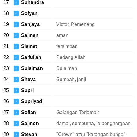
17
Suhendra
♂
18
Sofyan
♂
19
Sanjaya
Victor, Pemenang
♂
20
Salman
aman
♂
21
Slamet
tersimpan
♂
22
Saifullah
Pedang Allah
♂
23
Sulaiman
Sulaiman
♂
24
Sheva
Sumpah, janji
♂
25
Supri
♂
26
Supriyadi
♂
27
Sofian
Galangan Terlampir
♂
28
Salmon
damai, sempurna, ia penghargaan
♂
29
Stevan
"Crown" atau "karangan bunga"
♂