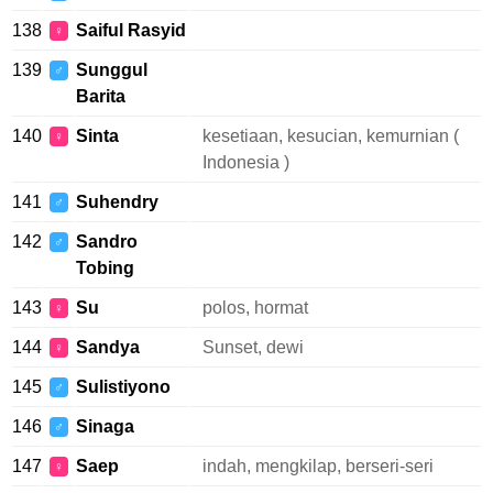
138
Saiful Rasyid
♀
139
Sunggul
♂
Barita
140
Sinta
kesetiaan, kesucian, kemurnian (
♀
Indonesia )
141
Suhendry
♂
142
Sandro
♂
Tobing
143
Su
polos, hormat
♀
144
Sandya
Sunset, dewi
♀
145
Sulistiyono
♂
146
Sinaga
♂
147
Saep
indah, mengkilap, berseri-seri
♀