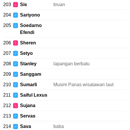
203
Sis
tiruan
♀
204
Sariyono
♂
205
Soedarno
♂
Efendi
206
Sheren
♀
207
Setyo
♂
208
Stanley
lapangan berbatu
♂
209
Sanggam
♂
210
Sumarli
Musim Panas wisatawan laut
♂
211
Saiful Lexus
♂
212
Sujana
♀
213
Servas
♂
214
Sava
baba
♂