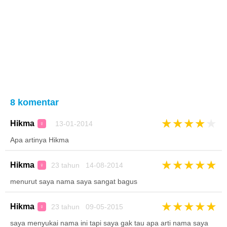
8 komentar
★
★
★
★
★
Hikma
13-01-2014
♀
Apa artinya Hikma
★
★
★
★
★
Hikma
23 tahun 14-08-2014
♀
menurut saya nama saya sangat bagus
★
★
★
★
★
Hikma
23 tahun 09-05-2015
♀
saya menyukai nama ini tapi saya gak tau apa arti nama saya