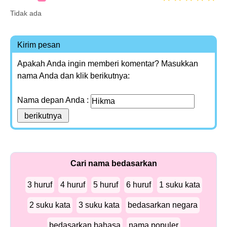
Tidak ada
Kirim pesan
Apakah Anda ingin memberi komentar? Masukkan
nama Anda dan klik berikutnya:
Nama depan Anda :
Cari nama bedasarkan
3 huruf
4 huruf
5 huruf
6 huruf
1 suku kata
2 suku kata
3 suku kata
bedasarkan negara
bedasarkan bahasa
nama populer