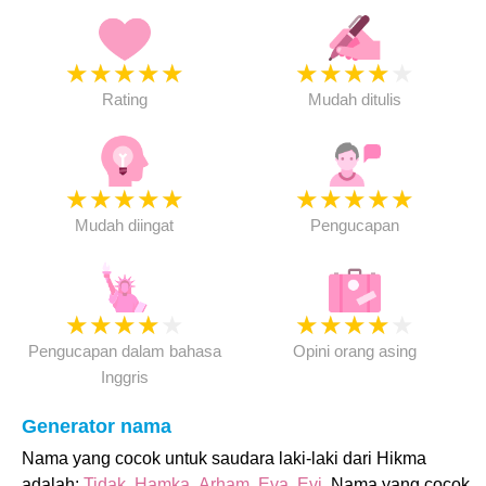
★
★
★
★
★
★
★
★
★
★
Rating
Mudah ditulis
★
★
★
★
★
★
★
★
★
★
Mudah diingat
Pengucapan
★
★
★
★
★
★
★
★
★
★
Pengucapan dalam bahasa
Opini orang asing
Inggris
Generator nama
Nama yang cocok untuk saudara laki-laki dari Hikma
adalah:
Tidak
,
Hamka
,
Arham
,
Eva
,
Evi
. Nama yang cocok