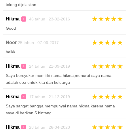
tolong dijelaskan
★
★
★
★
★
Hikma
46 tahun 23-02-2016
♀
Good
★
★
★
★
★
Noor
25 tahun 07-06-2017
baikk
★
★
★
★
★
Hikma
24 tahun 21-09-2019
♀
Saya bersyukur memiliki nama hikma,menurut saya nama
adalah doa untuk kita dan keluarga
★
★
★
★
★
Hikma
17 tahun 21-12-2019
♀
Saya sangat bangga mempunyai nama hikma karena nama
saya di berikan 5 bintang
★
★
★
★
★
Hikma
28 tahun 26-04-2020
♀