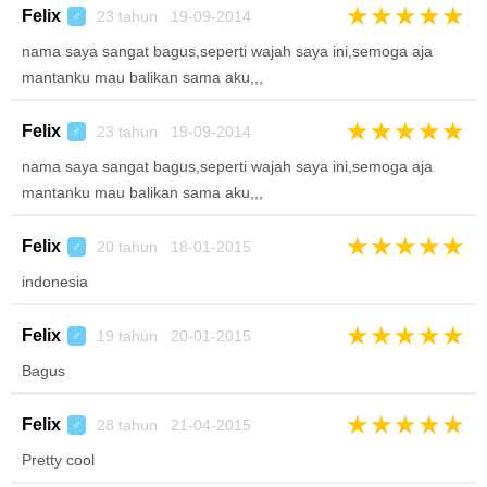
★
★
★
★
★
Felix
23 tahun 19-09-2014
♂
nama saya sangat bagus,seperti wajah saya ini,semoga aja
mantanku mau balikan sama aku,,,
★
★
★
★
★
Felix
23 tahun 19-09-2014
♂
nama saya sangat bagus,seperti wajah saya ini,semoga aja
mantanku mau balikan sama aku,,,
★
★
★
★
★
Felix
20 tahun 18-01-2015
♂
indonesia
★
★
★
★
★
Felix
19 tahun 20-01-2015
♂
Bagus
★
★
★
★
★
Felix
28 tahun 21-04-2015
♂
Pretty cool