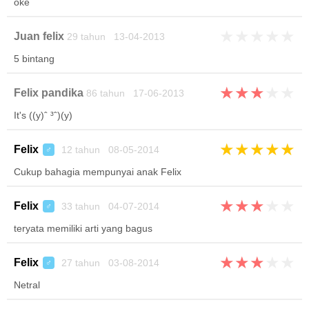
oke
★
★
★
★
★
Juan felix
29 tahun 13-04-2013
5 bintang
★
★
★
★
★
Felix pandika
86 tahun 17-06-2013
It's ​((y)ˆ ³ˆ)(y)
★
★
★
★
★
Felix
12 tahun 08-05-2014
♂
Cukup bahagia mempunyai anak Felix
★
★
★
★
★
Felix
33 tahun 04-07-2014
♂
teryata memiliki arti yang bagus
★
★
★
★
★
Felix
27 tahun 03-08-2014
♂
Netral