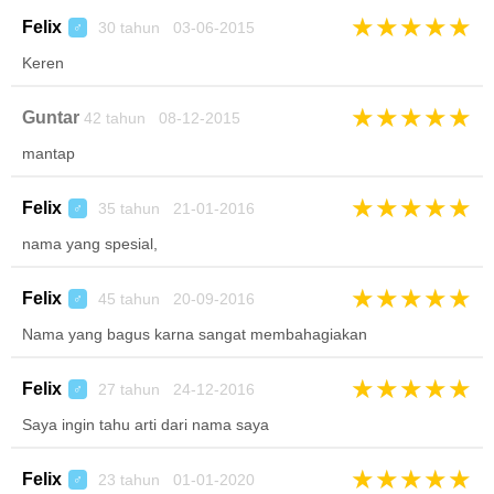
★
★
★
★
★
Felix
30 tahun 03-06-2015
♂
Keren
★
★
★
★
★
Guntar
42 tahun 08-12-2015
mantap
★
★
★
★
★
Felix
35 tahun 21-01-2016
♂
nama yang spesial,
★
★
★
★
★
Felix
45 tahun 20-09-2016
♂
Nama yang bagus karna sangat membahagiakan
★
★
★
★
★
Felix
27 tahun 24-12-2016
♂
Saya ingin tahu arti dari nama saya
★
★
★
★
★
Felix
23 tahun 01-01-2020
♂