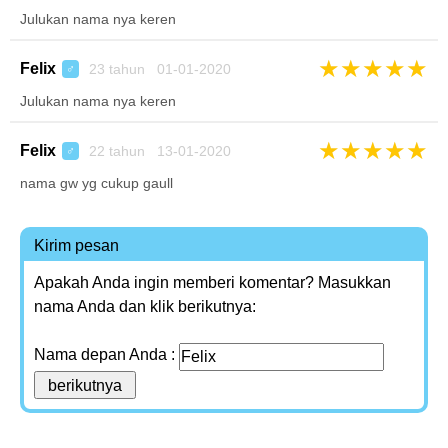
Julukan nama nya keren
★
★
★
★
★
Felix
23 tahun 01-01-2020
♂
Julukan nama nya keren
★
★
★
★
★
Felix
22 tahun 13-01-2020
♂
nama gw yg cukup gaull
Kirim pesan
Apakah Anda ingin memberi komentar? Masukkan
nama Anda dan klik berikutnya:
Nama depan Anda :