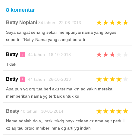
8 komentar
★
★
★
★
★
Betty Nopiani
34 tahun 22-06-2013
Saya sangat senang sekali mempunyai nama yang bagus
seperti . "Betty"Nama yang sangat berarti.
★
★
★
★
★
Betty
44 tahun 18-10-2013
♀
Tidak
★
★
★
★
★
Betty
44 tahun 26-10-2013
♀
Apa pun yg org tua beri aku terima krn aq yakin mereka
memberikan nama yg terbaik untuk ku
★
★
★
★
★
Beaty
40 tahun 30-01-2014
Nama adalah do'a,,,mski trkdg bnyx celaan cz nma aq t peduli
cz aq tau ortuq mmberi nma dg arti yg indah