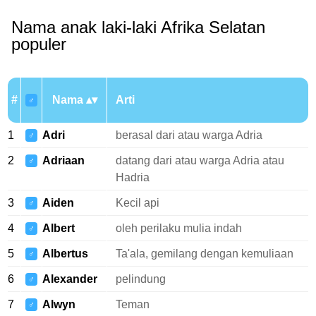
Nama anak laki-laki Afrika Selatan
populer
#
Nama
Arti
♂
1
Adri
berasal dari atau warga Adria
♂
2
Adriaan
datang dari atau warga Adria atau
♂
Hadria
3
Aiden
Kecil api
♂
4
Albert
oleh perilaku mulia indah
♂
5
Albertus
Ta'ala, gemilang dengan kemuliaan
♂
6
Alexander
pelindung
♂
7
Alwyn
Teman
♂