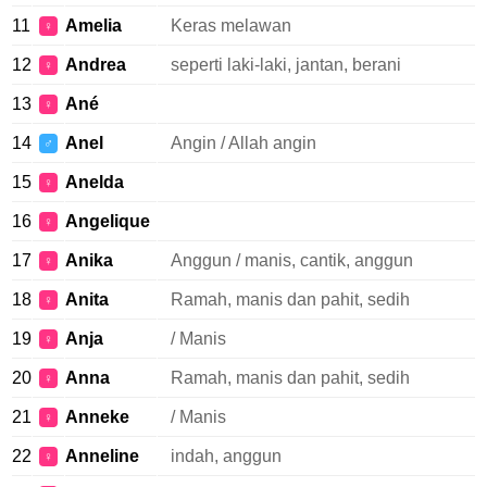
11
Amelia
Keras melawan
♀
12
Andrea
seperti laki-laki, jantan, berani
♀
13
Ané
♀
14
Anel
Angin / Allah angin
♂
15
Anelda
♀
16
Angelique
♀
17
Anika
Anggun / manis, cantik, anggun
♀
18
Anita
Ramah, manis dan pahit, sedih
♀
19
Anja
/ Manis
♀
20
Anna
Ramah, manis dan pahit, sedih
♀
21
Anneke
/ Manis
♀
22
Anneline
indah, anggun
♀