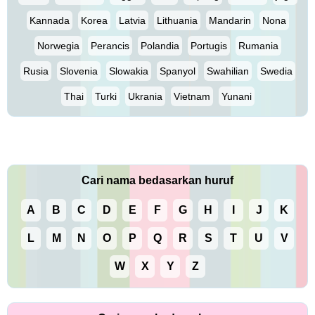
Kannada
Korea
Latvia
Lithuania
Mandarin
Nona
Norwegia
Perancis
Polandia
Portugis
Rumania
Rusia
Slovenia
Slowakia
Spanyol
Swahilian
Swedia
Thai
Turki
Ukrania
Vietnam
Yunani
Cari nama bedasarkan huruf
A
B
C
D
E
F
G
H
I
J
K
L
M
N
O
P
Q
R
S
T
U
V
W
X
Y
Z