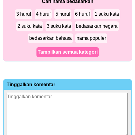
Cari nama bedasarkan
3 huruf
4 huruf
5 huruf
6 huruf
1 suku kata
2 suku kata
3 suku kata
bedasarkan negara
bedasarkan bahasa
nama populer
Tampilkan semua kategori
Tinggalkan komentar