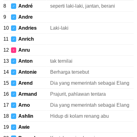
8
André
seperti laki-laki, jantan, berani
♂
9
Andre
♂
10
Andries
Laki-laki
♂
11
Anrich
♂
12
Anru
♀
13
Anton
tak ternilai
♂
14
Antonie
Berharga tersebut
♂
15
Arend
Dia yang memerintah sebagai Elang
♂
16
Armand
Prajurit, pahlawan tentara
♂
17
Arno
Dia yang memerintah sebagai Elang
♂
18
Ashlin
Hidup di kolam renang abu
♂
19
Awie
♂