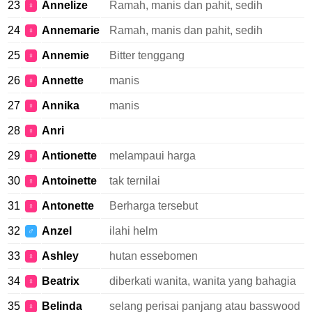
23
Annelize
Ramah, manis dan pahit, sedih
♀
24
Annemarie
Ramah, manis dan pahit, sedih
♀
25
Annemie
Bitter tenggang
♀
26
Annette
manis
♀
27
Annika
manis
♀
28
Anri
♀
29
Antionette
melampaui harga
♀
30
Antoinette
tak ternilai
♀
31
Antonette
Berharga tersebut
♀
32
Anzel
ilahi helm
♂
33
Ashley
hutan essebomen
♀
34
Beatrix
diberkati wanita, wanita yang bahagia
♀
35
Belinda
selang perisai panjang atau basswood
♀