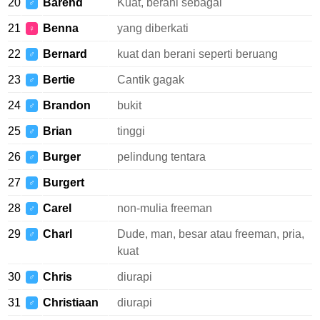
20
Barend
Kuat, berani sebagai
♂
21
Benna
yang diberkati
♀
22
Bernard
kuat dan berani seperti beruang
♂
23
Bertie
Cantik gagak
♂
24
Brandon
bukit
♂
25
Brian
tinggi
♂
26
Burger
pelindung tentara
♂
27
Burgert
♂
28
Carel
non-mulia freeman
♂
29
Charl
Dude, man, besar atau freeman, pria,
♂
kuat
30
Chris
diurapi
♂
31
Christiaan
diurapi
♂