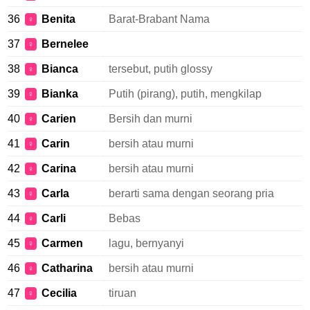
36
Benita
Barat-Brabant Nama
♀
37
Bernelee
♀
38
Bianca
tersebut, putih glossy
♀
39
Bianka
Putih (pirang), putih, mengkilap
♀
40
Carien
Bersih dan murni
♀
41
Carin
bersih atau murni
♀
42
Carina
bersih atau murni
♀
43
Carla
berarti sama dengan seorang pria
♀
44
Carli
Bebas
♀
45
Carmen
lagu, bernyanyi
♀
46
Catharina
bersih atau murni
♀
47
Cecilia
tiruan
♀