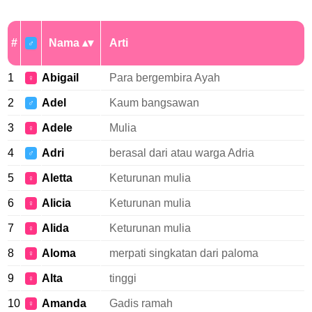
#
Nama
Arti
♂
1
Abigail
Para bergembira Ayah
♀
2
Adel
Kaum bangsawan
♂
3
Adele
Mulia
♀
4
Adri
berasal dari atau warga Adria
♂
5
Aletta
Keturunan mulia
♀
6
Alicia
Keturunan mulia
♀
7
Alida
Keturunan mulia
♀
8
Aloma
merpati singkatan dari paloma
♀
9
Alta
tinggi
♀
10
Amanda
Gadis ramah
♀