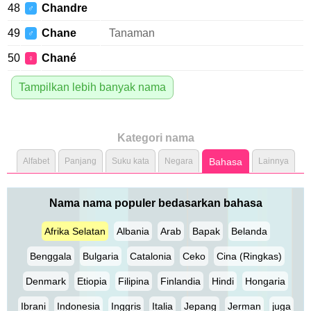
48
Chandre
♂
49
Chane
Tanaman
♂
50
Chané
♀
Tampilkan lebih banyak nama
Kategori nama
Alfabet
Panjang
Suku kata
Negara
Bahasa
Lainnya
Nama nama populer bedasarkan bahasa
Afrika Selatan
Albania
Arab
Bapak
Belanda
Benggala
Bulgaria
Catalonia
Ceko
Cina (Ringkas)
Denmark
Etiopia
Filipina
Finlandia
Hindi
Hongaria
Ibrani
Indonesia
Inggris
Italia
Jepang
Jerman
juga