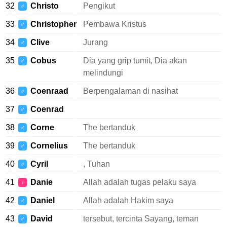
32
Christo
Pengikut
♂
33
Christopher
Pembawa Kristus
♂
34
Clive
Jurang
♂
35
Cobus
Dia yang grip tumit, Dia akan
♂
melindungi
36
Coenraad
Berpengalaman di nasihat
♂
37
Coenrad
♂
38
Corne
The bertanduk
♂
39
Cornelius
The bertanduk
♂
40
Cyril
, Tuhan
♂
41
Danie
Allah adalah tugas pelaku saya
♀
42
Daniel
Allah adalah Hakim saya
♂
43
David
tersebut, tercinta Sayang, teman
♂