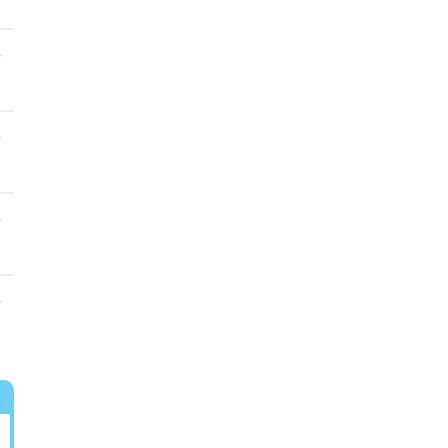
★
★
★
★