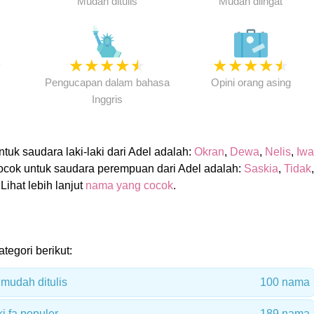
Mudah ditulis
Mudah diingat
★
★
★
★
★
★
★
★
★
★
★
Pengucapan dalam bahasa
Opini orang asing
Inggris
uk saudara laki-laki dari Adel adalah:
Okran
,
Dewa
,
Nelis
,
Iwa
ocok untuk saudara perempuan dari Adel adalah:
Saskia
,
Tidak
,
 Lihat lebih lanjut
nama yang cocok
.
tegori berikut:
mudah ditulis
100 nama
i fa populer
189 nama