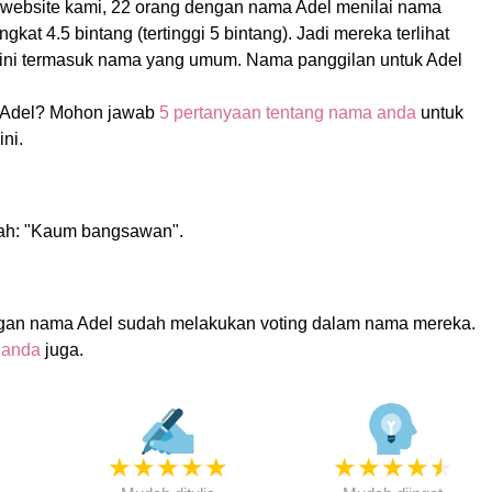
 website kami, 22 orang dengan nama Adel menilai nama
kat 4.5 bintang (tertinggi 5 bintang). Jadi mereka terlihat
ini termasuk nama yang umum. Nama panggilan untuk Adel
 Adel? Mohon jawab
5 pertanyaan tentang nama anda
untuk
ni.
lah: "Kaum bangsawan".
gan nama Adel sudah melakukan voting dalam nama mereka.
 anda
juga.
★
★
★
★
★
★
★
★
★
★
★