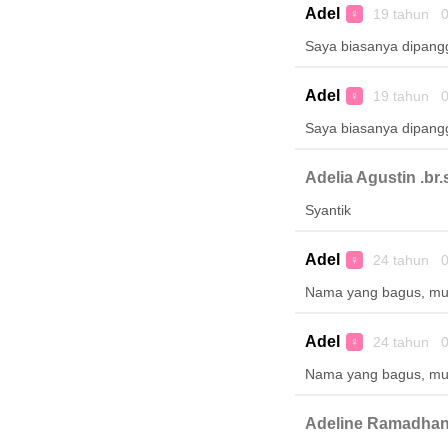
Adel
19 tahun 0
♀
Saya biasanya dipangg
Adel
19 tahun 0
♀
Saya biasanya dipangg
Adelia Agustin .br.
Syantik
Adel
24 tahun 0
♀
Nama yang bagus, mudah
Adel
24 tahun 0
♀
Nama yang bagus, mudah
Adeline Ramadhan