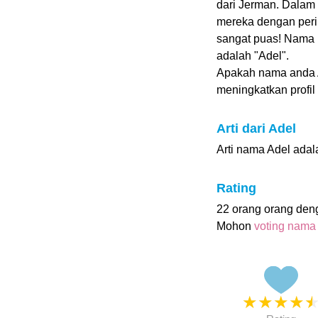
dari Jerman. Dalam
mereka dengan pering
sangat puas! Nama 
adalah "Adel".
Apakah nama anda
meningkatkan profil i
Arti dari Adel
Arti nama Adel ada
Rating
22 orang orang den
Mohon
voting nama
★
★
★
★