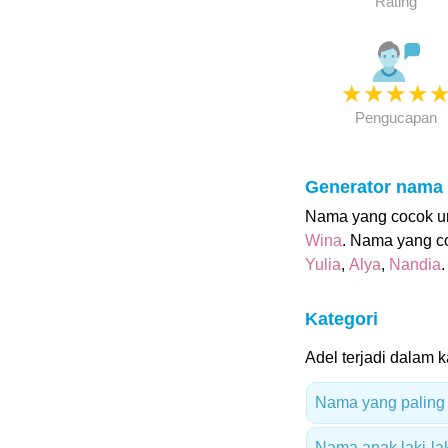
Rating
★
★
★
★
Pengucapan
Generator nama
Nama yang cocok unt
Wina
. Nama yang c
Yulia
,
Alya
,
Nandia
.
Kategori
Adel terjadi dalam ka
Nama yang paling 
Nama anak laki-lak