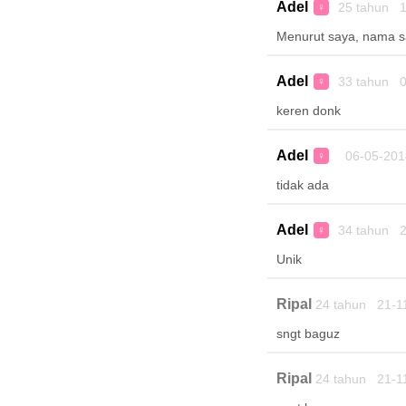
Adel
25 tahun 1
♀
Menurut saya, nama s
Adel
33 tahun 0
♀
keren donk
Adel
06-05-201
♀
tidak ada
Adel
34 tahun 2
♀
Unik
Ripal
24 tahun 21-1
sngt baguz
Ripal
24 tahun 21-1