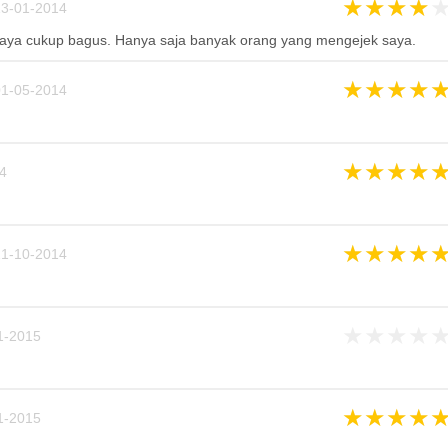
★
★
★
★
3-01-2014
aya cukup bagus. Hanya saja banyak orang yang mengejek saya.
★
★
★
★
1-05-2014
★
★
★
★
4
★
★
★
★
1-10-2014
★
★
★
★
1-2015
★
★
★
★
1-2015