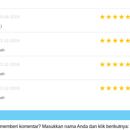
★
★
★
★
0-09-2019
:)
★
★
★
★
3-12-2019
dah
★
★
★
★
3-12-2019
dah
★
★
★
★
3-12-2019
dah
 memberi komentar? Masukkan nama Anda dan klik berikutnya: