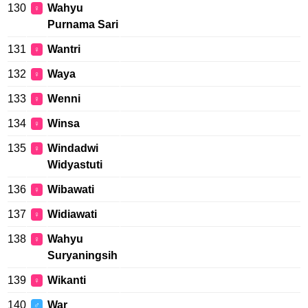
130
Wahyu
♀
Purnama Sari
131
Wantri
♀
132
Waya
♀
133
Wenni
♀
134
Winsa
♀
135
Windadwi
♀
Widyastuti
136
Wibawati
♀
137
Widiawati
♀
138
Wahyu
♀
Suryaningsih
139
Wikanti
♀
140
War
♂