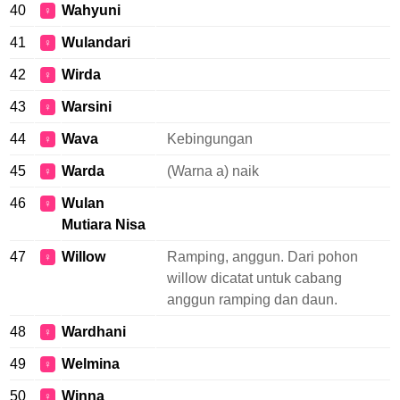
40
Wahyuni
♀
41
Wulandari
♀
42
Wirda
♀
43
Warsini
♀
44
Wava
Kebingungan
♀
45
Warda
(Warna a) naik
♀
46
Wulan
♀
Mutiara Nisa
47
Willow
Ramping, anggun. Dari pohon
♀
willow dicatat untuk cabang
anggun ramping dan daun.
48
Wardhani
♀
49
Welmina
♀
50
Winna
♀