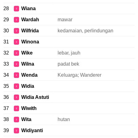
28
Wiana
♀
29
Wardah
mawar
♀
30
Wilfrida
kedamaian, perlindungan
♀
31
Winona
♀
32
Wike
lebar, jauh
♀
33
Wilna
padat bek
♀
34
Wenda
Keluarga; Wanderer
♀
35
Widia
♀
36
Widia Astuti
♀
37
Wiwith
♀
38
Wita
hutan
♀
39
Widiyanti
♀