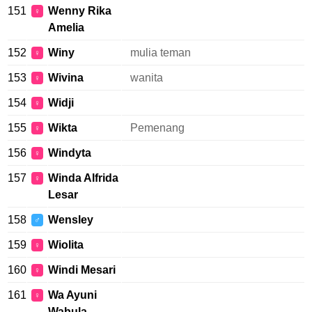
151
Wenny Rika
♀
Amelia
152
Winy
mulia teman
♀
153
Wivina
wanita
♀
154
Widji
♀
155
Wikta
Pemenang
♀
156
Windyta
♀
157
Winda Alfrida
♀
Lesar
158
Wensley
♂
159
Wiolita
♀
160
Windi Mesari
♀
161
Wa Ayuni
♀
Wabula