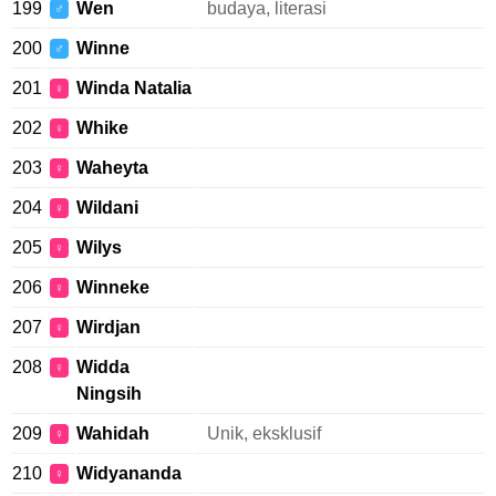
199
Wen
budaya, literasi
♂
200
Winne
♂
201
Winda Natalia
♀
202
Whike
♀
203
Waheyta
♀
204
Wildani
♀
205
Wilys
♀
206
Winneke
♀
207
Wirdjan
♀
208
Widda
♀
Ningsih
209
Wahidah
Unik, eksklusif
♀
210
Widyananda
♀