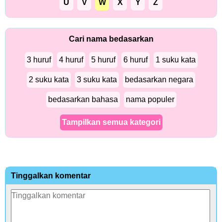
U
V
W
X
Y
Z
Cari nama bedasarkan
3 huruf
4 huruf
5 huruf
6 huruf
1 suku kata
2 suku kata
3 suku kata
bedasarkan negara
bedasarkan bahasa
nama populer
Tampilkan semua kategori
Tinggalkan komentar