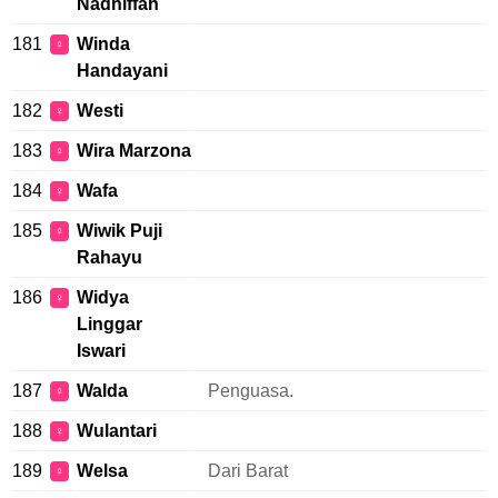
Nadhiffah
181
Winda
♀
Handayani
182
Westi
♀
183
Wira Marzona
♀
184
Wafa
♀
185
Wiwik Puji
♀
Rahayu
186
Widya
♀
Linggar
Iswari
187
Walda
Penguasa.
♀
188
Wulantari
♀
189
Welsa
Dari Barat
♀