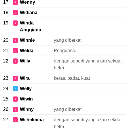
17
Wenny
♀
18
Widiana
♀
19
Winda
♀
Anggiana
20
Winnie
yang diberkati
♀
21
Welda
Penguasa.
♀
22
Willy
dengan seperti yang akan sekuat
♀
helm
23
Wira
keras, padat, kuat
♀
24
Welly
♂
25
Wiwin
♀
26
Winny
yang diberkati
♀
27
Wilhelmina
dengan seperti yang akan sekuat
♀
helm