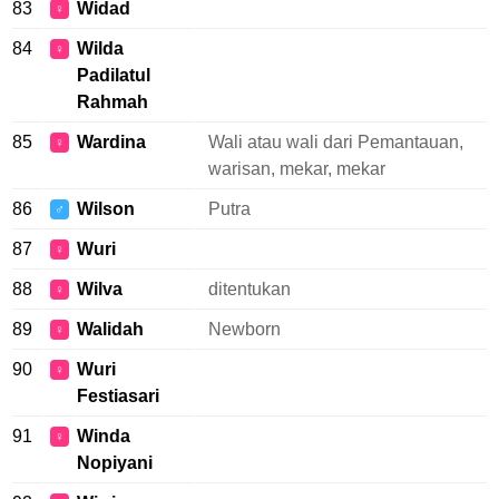
83
Widad
♀
84
Wilda
♀
Padilatul
Rahmah
85
Wardina
Wali atau wali dari Pemantauan,
♀
warisan, mekar, mekar
86
Wilson
Putra
♂
87
Wuri
♀
88
Wilva
ditentukan
♀
89
Walidah
Newborn
♀
90
Wuri
♀
Festiasari
91
Winda
♀
Nopiyani