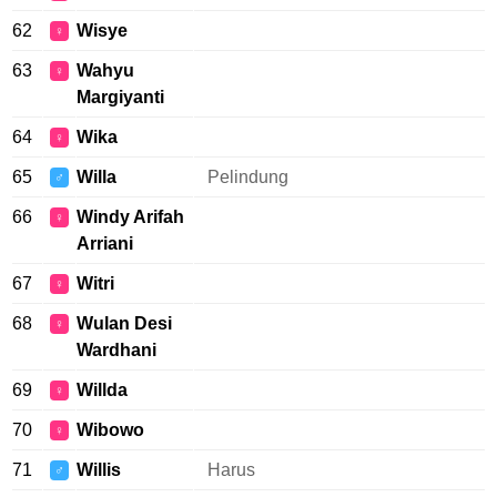
62
Wisye
♀
63
Wahyu
♀
Margiyanti
64
Wika
♀
65
Willa
Pelindung
♂
66
Windy Arifah
♀
Arriani
67
Witri
♀
68
Wulan Desi
♀
Wardhani
69
Willda
♀
70
Wibowo
♀
71
Willis
Harus
♂