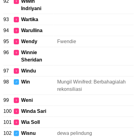
92
Wiwin
♀
Indriyani
93
Wartika
♀
94
Warullina
♀
95
Wendy
Fwendie
♀
96
Winnie
♀
Sheridan
97
Windu
♀
98
Win
Mungil Winifred: Berbahagialah
♂
rekonsiliasi
99
Weni
♀
100
Winda Sari
♀
101
Wia Soll
♀
102
Wisnu
dewa pelindung
♂