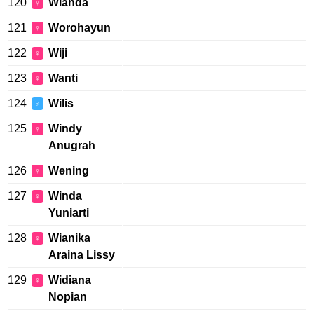
120
Wianda
♀
121
Worohayun
♀
122
Wiji
♀
123
Wanti
♀
124
Wilis
♂
125
Windy
♀
Anugrah
126
Wening
♀
127
Winda
♀
Yuniarti
128
Wianika
♀
Araina Lissy
129
Widiana
♀
Nopian