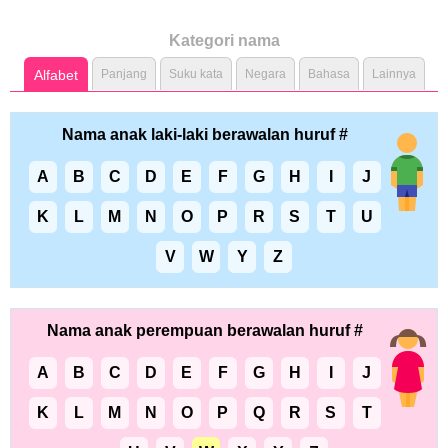
Kategori nama
Alfabet
Panjang
Suku kata
Negara
Bahasa
Lainnya
Nama anak laki-laki berawalan huruf #
A
B
C
D
E
F
G
H
I
J
K
L
M
N
O
P
R
S
T
U
V
W
Y
Z
Nama anak perempuan berawalan huruf #
A
B
C
D
E
F
G
H
I
J
K
L
M
N
O
P
Q
R
S
T