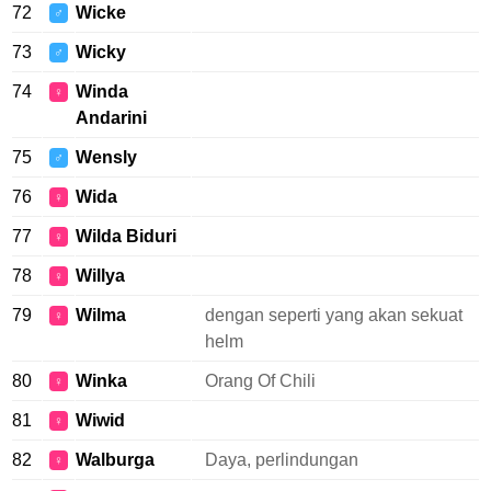
72
Wicke
♂
73
Wicky
♂
74
Winda
♀
Andarini
75
Wensly
♂
76
Wida
♀
77
Wilda Biduri
♀
78
Willya
♀
79
Wilma
dengan seperti yang akan sekuat
♀
helm
80
Winka
Orang Of Chili
♀
81
Wiwid
♀
82
Walburga
Daya, perlindungan
♀