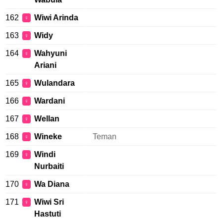
162
Wiwi Arinda
♀
163
Widy
♀
164
Wahyuni
♀
Ariani
165
Wulandara
♀
166
Wardani
♀
167
Wellan
♀
168
Wineke
Teman
♀
169
Windi
♀
Nurbaiti
170
Wa Diana
♀
171
Wiwi Sri
♀
Hastuti