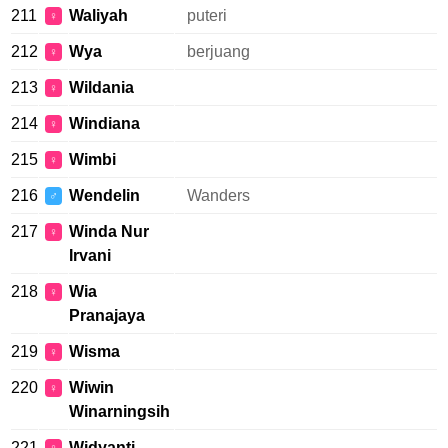
211
Waliyah
puteri
♀
212
Wya
berjuang
♀
213
Wildania
♀
214
Windiana
♀
215
Wimbi
♀
216
Wendelin
Wanders
♂
217
Winda Nur
♀
Irvani
218
Wia
♀
Pranajaya
219
Wisma
♀
220
Wiwin
♀
Winarningsih
221
Widyanti