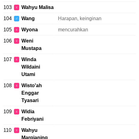
103
Wahyu Malisa
♀
104
Wang
Harapan, keinginan
♂
105
Wyona
mencurahkan
♀
106
Weni
♀
Mustapa
107
Winda
♀
Wildaini
Utami
108
Wisto'ah
♀
Enggar
Tyasari
109
Widia
♀
Febriyani
110
Wahyu
♀
Margianing