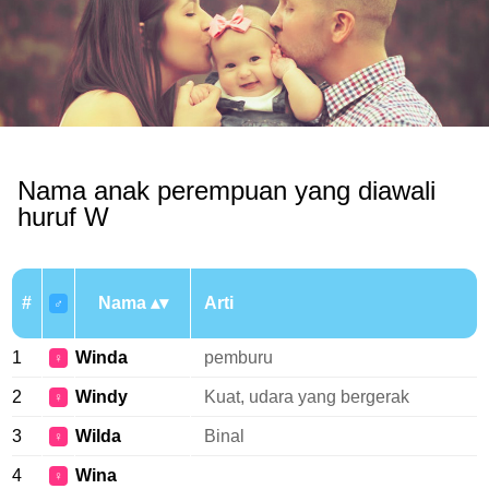
Nama anak perempuan yang diawali
huruf W
#
Nama
Arti
♂
1
Winda
pemburu
♀
2
Windy
Kuat, udara yang bergerak
♀
3
Wilda
Binal
♀
4
Wina
♀