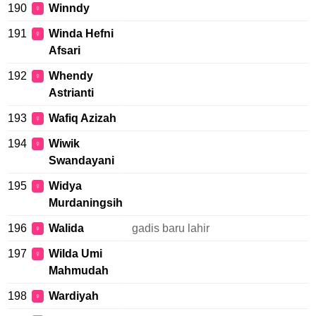
190
Winndy
♀
191
Winda Hefni
♀
Afsari
192
Whendy
♀
Astrianti
193
Wafiq Azizah
♀
194
Wiwik
♀
Swandayani
195
Widya
♀
Murdaningsih
196
Walida
gadis baru lahir
♀
197
Wilda Umi
♀
Mahmudah
198
Wardiyah
♀