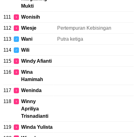
Mukti
111
Wonisih
♀
112
Wiesje
Pertempuran Kebisingan
♀
113
Wani
Putra ketiga
♂
114
Wili
♂
115
Windy Afianti
♀
116
Wina
♀
Hamimah
117
Weninda
♀
118
Winny
♀
Apriliya
Trisnadianti
119
Winda Yulista
♀