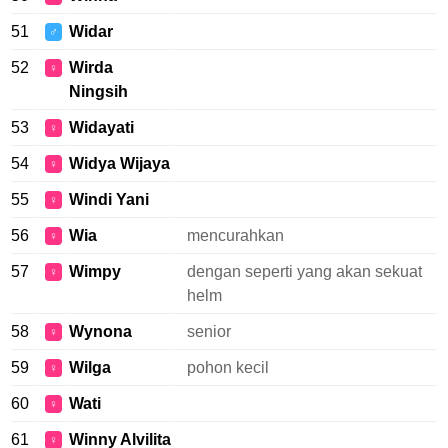
51
Widar
♂
52
Wirda
♀
Ningsih
53
Widayati
♀
54
Widya Wijaya
♀
55
Windi Yani
♀
56
Wia
mencurahkan
♀
57
Wimpy
dengan seperti yang akan sekuat
♀
helm
58
Wynona
senior
♀
59
Wilga
pohon kecil
♀
60
Wati
♀
61
Winny Alvilita
♀