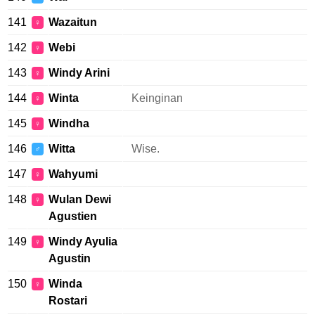
141
Wazaitun
♀
142
Webi
♀
143
Windy Arini
♀
144
Winta
Keinginan
♀
145
Windha
♀
146
Witta
Wise.
♂
147
Wahyumi
♀
148
Wulan Dewi
♀
Agustien
149
Windy Ayulia
♀
Agustin
150
Winda
♀
Rostari