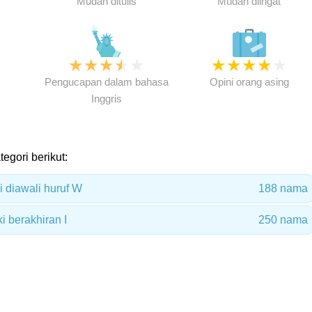
Mudah ditulis
Mudah diingat
★
★
★
★
★
★
★
★
★
★
★
Pengucapan dalam bahasa
Opini orang asing
Inggris
tegori berikut:
 diawali huruf W
188 nama
i berakhiran I
250 nama