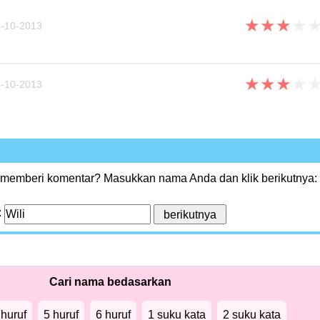
★
★
★
★
-10-2013
★
★
★
★
-10-2013
 memberi komentar? Masukkan nama Anda dan klik berikutnya:
:
Cari nama bedasarkan
 huruf
5 huruf
6 huruf
1 suku kata
2 suku kata