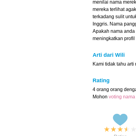
menilai nama mereka 
mereka terlihat aga
terkadang sulit unt
Inggris. Nama panggi
Apakah nama anda 
meningkatkan profil i
Arti dari Wili
Kami tidak tahu arti
Rating
4 orang orang deng
Mohon
voting nama
★
★
★
★