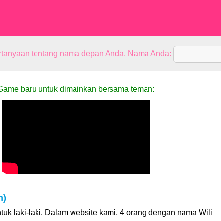
rtanyaan tentang nama depan Anda. Nama Anda:
Game baru untuk dimainkan bersama teman:
n)
tuk laki-laki. Dalam website kami, 4 orang dengan nama Wili