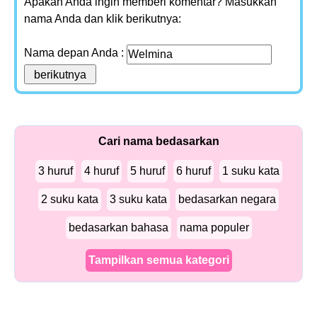
Apakah Anda ingin memberi komentar? Masukkan
nama Anda dan klik berikutnya:
Nama depan Anda :
Cari nama bedasarkan
3 huruf
4 huruf
5 huruf
6 huruf
1 suku kata
2 suku kata
3 suku kata
bedasarkan negara
bedasarkan bahasa
nama populer
Tampilkan semua kategori